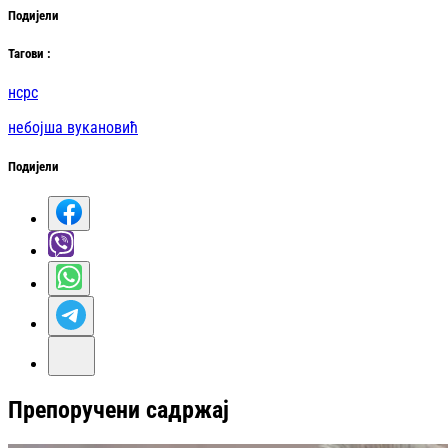
Подијели
Таг
ови
:
нсрс
небојша вукановић
Подијели
Препоручени садржај