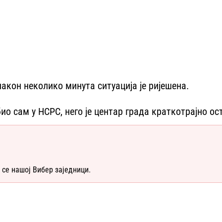
након неколико минута ситуација је ријешена.
 сам у НСРС, него је центар града краткотрајно ост
 се нашој Вибер заједници.