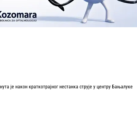
та је након краткотрајног нестанка струје у центру Бањалуке