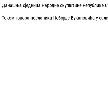
Данашња сједница Народне скупштине Републике Срп
Током говора посланика Небојше Вукановића у сали ј