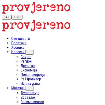
|
LAT
ЋИР
Све вијести
Политика
Хроника
Новости
Свијет
Регион
Друштво
Економија
Пољопривреда
РеТТровизор
Изјава дана
Магазин
Технологија
Здравље
Занимљивости