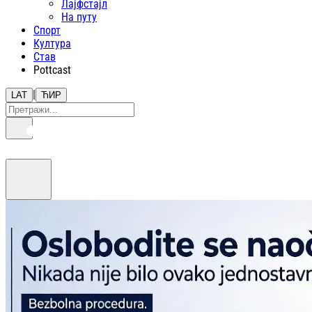
Лајфстajл
На путу
Спорт
Култура
Став
Pottcast
|
LAT
ЋИР