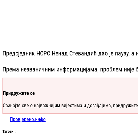
Предсједник НСРС Ненад Стевандић дао је паузу, а 
Према незваничним информацијама, проблем није био
Придружите се
Сазнајте све о најважнијим вијестима и догађајима, придружите
Провјерено.инфо
Таг
ови
: