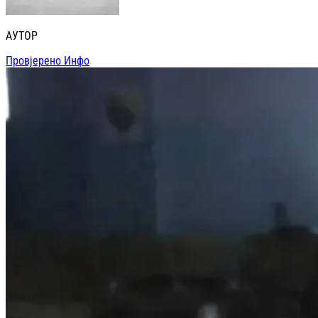
АУТОР
Провјерено Инфо