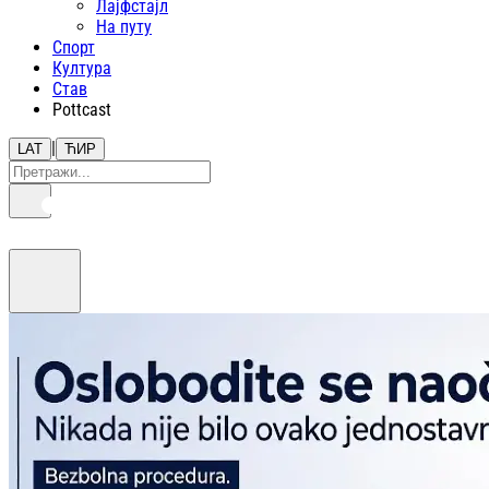
Лајфстajл
На путу
Спорт
Култура
Став
Pottcast
|
LAT
ЋИР