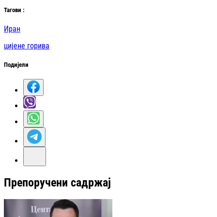
Таг
ови
:
Иран
цијене горива
Подијели
Препоручени садржај