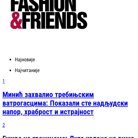
Најновије
Најчитаније
1
Минић захвалио требињским
ватрогасцима: Показали сте надљудски
напор, храброст и истрајност
2