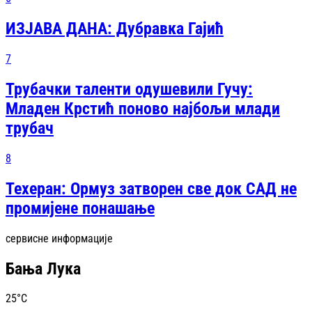
ИЗЈАВА ДАНА: Дубравка Гајић
7
Трубачки таленти одушевили Гучу:
Младен Крстић поново најбољи млади
трубач
8
Техеран: Ормуз затворен све док САД не
промијене понашање
сервисне информације
Бања Лука
25
°C