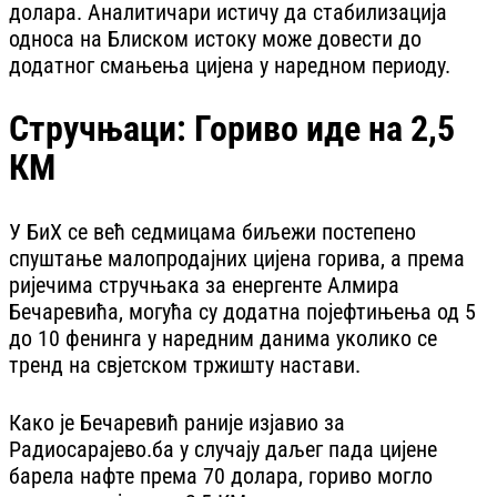
долара. Аналитичари истичу да стабилизација
односа на Блиском истоку може довести до
додатног смањења цијена у наредном периоду.
Стручњаци: Гориво иде на 2,5
КМ
У БиХ се већ седмицама биљежи постепено
спуштање малопродајних цијена горива, а према
ријечима стручњака за енергенте Алмира
Бечаревића, могућа су додатна појефтињења од 5
до 10 фенинга у наредним данима уколико се
тренд на свјетском тржишту настави.
Како је Бечаревић раније изјавио за
Радиосарајево.ба у случају даљег пада цијене
барела нафте према 70 долара, гориво могло