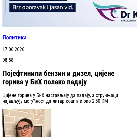
Политика
17.06.2026.
08:58
Појефтинили бензин и дизел, цијене
горива у БиХ полако падају
Цијене горива у БиХ настављају да падају, а стручњаци
најављују могућност да литар кошта и око 2,50 КМ