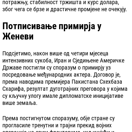
потражњу, стабилност тржишта и курс долара,
због чега се брзе и драстичне промјене не очекују.
Потписивање примирја у
Женеви
Подсјетимо, након више од четири мјесеца
интензивних сукоба, Иран и Сједињене Америчке
Државе постигли су споразум о примирју уз
посредовање међународних актера. Договор је,
према наводима премијера Пакистана Схехбаза
Схарифа, резултат дуготрајних преговора у којима
су кључну улогу имале дипломатске иницијативе
више земаља.
Према постигнутом споразуму, обје стране су
прогласиле тренутни и трајни прекид војних