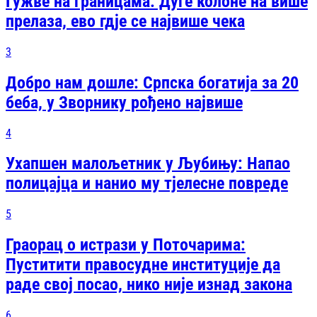
Гужве на границама: Дуге колоне на више
прелаза, ево гдје се највише чека
3
Добро нам дошле: Српска богатија за 20
беба, у Зворнику рођено највише
4
Ухапшен малољетник у Љубињу: Напао
полицајца и нанио му тјелесне повреде
5
Граорац о истрази у Поточарима:
Пуститити правосудне институције да
раде свој посао, нико није изнад закона
6