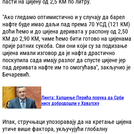
пасти на цијену од 2,5 КМ по литру.
"Ако гледамо оптимистично и у случају да барел
нафте буде имао даљи пад према 70 УСД (121 КМ)
доћи ћемо и до цијена деривата у распону од 2,50
КМ до 2,90 КМ, чиме ћемо бити готово на цијенама
прије ратних сукоба. Сви они који су за подизање
цијена имали изговор да је нафта драстично
поскупила сада имају разлог да спусте цијене јер
пад деривата нафте им то омогућава", закључио је
Бечаревић.
Линта: Хапшење Перића порука да Срби
нису добродошли у Хрватску
Ипак, стручњаци упозоравају да на кретање цијена
утиче више фактора, укључујући глобалну