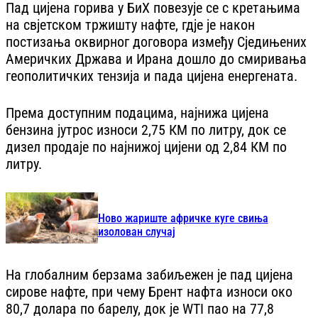
Пад цијена горива у БиХ повезује се с кретањима
на свјетском тржишту нафте, гд‌је је након
постизања оквирног договора између Сједињених
Америчких Држава и Ирана дошло до смиривања
геополитичких тензија и пада цијена енергената.
Према доступним подацима, најнижа цијена
бензина јутрос износи 2,75 КМ по литру, док се
дизел продаје по најнижој цијени од 2,84 КМ по
литру.
Ново жариште афричке куге свиња
изолован случај
На глобалним берзама забиљежен је пад цијена
сирове нафте, при чему Брент нафта износи око
80,7 долара по барелу, док је WTI пао на 77,8