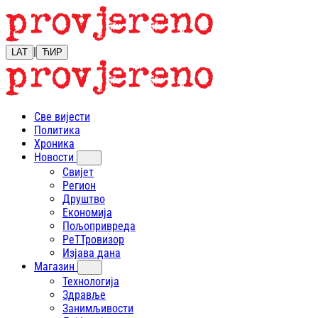
|
LAT
ЋИР
Све вијести
Политика
Хроника
Новости
Свијет
Регион
Друштво
Економија
Пољопривреда
РеТТровизор
Изјава дана
Магазин
Технологија
Здравље
Занимљивости