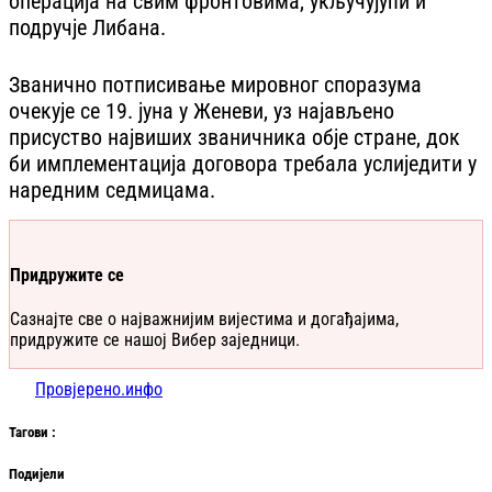
операција на свим фронтовима, укључујући и
подручје Либана.
Званично потписивање мировног споразума
очекује се 19. јуна у Женеви, уз најављено
присуство највиших званичника обје стране, док
би имплементација договора требала услиједити у
наредним седмицама.
Придружите се
Сазнајте све о најважнијим вијестима и догађајима,
придружите се нашој Вибер заједници.
Провјерено.инфо
Таг
ови
:
Подијели