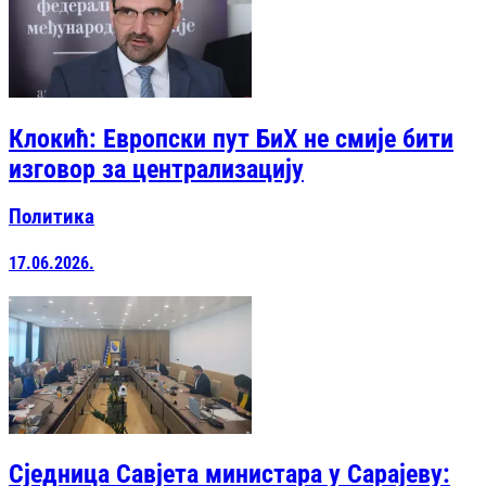
Клокић: Европски пут БиХ не смије бити
изговор за централизацију
Политика
17.06.2026.
Сједница Савјета министара у Сарајеву: