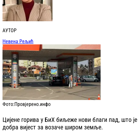
АУТОР
Невена Рељић
Фото:
Провјерено.инфо
Цијене горива у БиХ биљеже нови благи пад, што је
добра вијест за возаче широм земље.