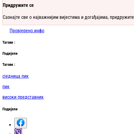
Придружите се
Сазнајте све о најважнијим вијестима и догађајима, придружите
Провјерено.инфо
Таг
ови
:
Подијели
Таг
ови
:
сједница пик
пик
високи представник
Подијели