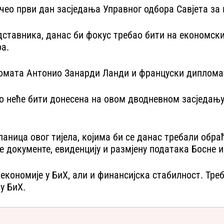
чео први дан засједања Управног одбора Савјета за 
редставника, данас би фокус требао бити на економс
а.
ломата Антонио Занарди Ланди и француски дипломат
 неће бити донесена на овом дводневном засједању,
чланица овог тијела, којима би се данас требали об
 документе, евиденцију и размјену података Босне 
 економије у БиХ, али и финансијска стабилност. Тре
у БиХ.