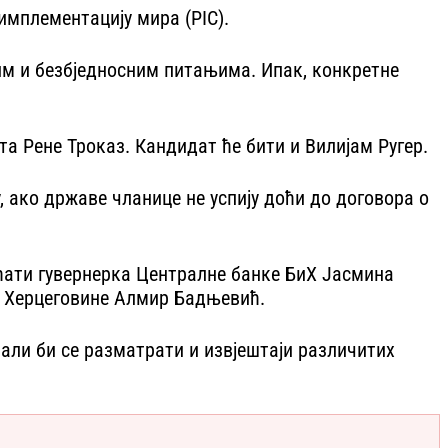
имплементацију мира (PIC).
ким и безбједносним питањима. Ипак, конкретне
а Рене Троказ. Кандидат ће бити и Вилијам Ругер.
 ако државе чланице не успију доћи до договора о
раћати гувернерка Централне банке БиХ Јасмина
и Херцеговине Алмир Бадњевић.
бали би се разматрати и извјештаји различитих