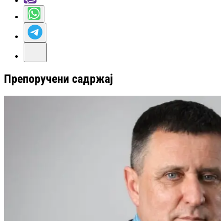
Препоручени садржај