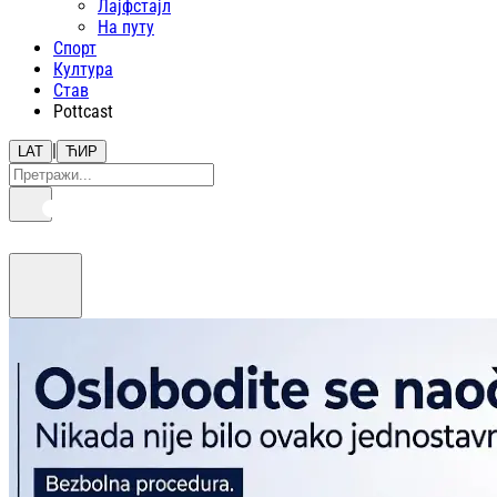
Лајфстajл
На путу
Спорт
Култура
Став
Pottcast
|
LAT
ЋИР