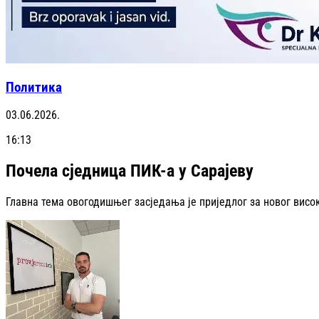
Политика
03.06.2026.
16:13
Почела сједница ПИК-а у Сарајеву
Главна тема овогодишњег засједања је приједлог за новог висо