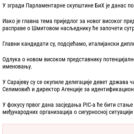
У згради Парламентарне скупштине БиХ је данас по
Иако је главна тема приједлог за новог високог п
расправе о Шмитовом насљеднику ће започети сутр
Главни кандидати су, подсјећамо, италијански дип
Одлука о новом високом представнику потенцијално
именовању.
У Сарајеву су се окупиле делегације девет држава 
Селимовић и директор Агенције за идентификационе
У фокусу првог дана засједања PIC-а ће бити стање
међународних организација о сигурносној ситуацији 