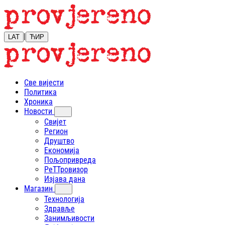
|
LAT
ЋИР
Све вијести
Политика
Хроника
Новости
Свијет
Регион
Друштво
Економија
Пољопривреда
РеТТровизор
Изјава дана
Магазин
Технологија
Здравље
Занимљивости