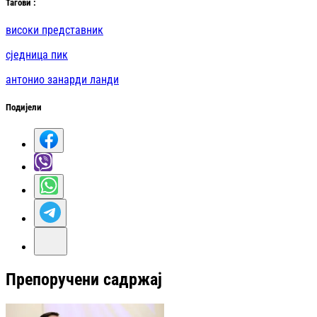
Таг
ови
:
високи представник
сједница пик
антонио занарди ланди
Подијели
Препоручени садржај