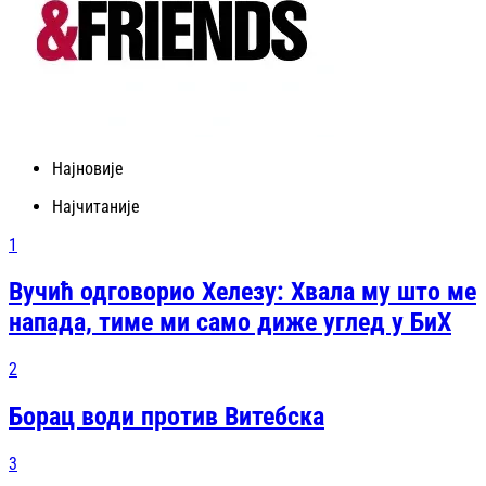
Најновије
Најчитаније
1
Вучић одговорио Хелезу: Хвала му што ме
напада, тиме ми само диже углед у БиХ
2
Борац води против Витебска
3