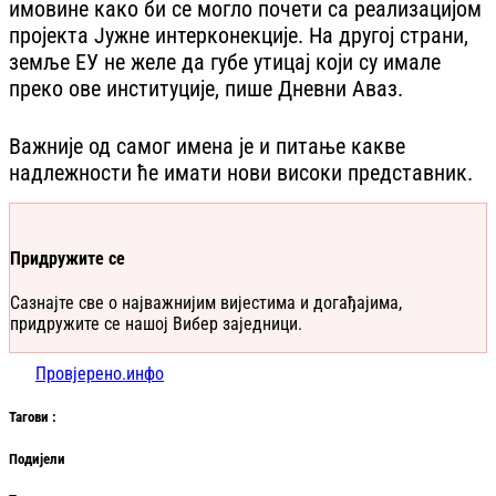
имовине како би се могло почети са реализацијом
пројекта Јужне интерконекције. На другој страни,
земље ЕУ не желе да губе утицај који су имале
преко ове институције, пише Дневни Аваз.
Важније од самог имена је и питање какве
надлежности ће имати нови високи представник.
Придружите се
Сазнајте све о најважнијим вијестима и догађајима,
придружите се нашој Вибер заједници.
Провјерено.инфо
Таг
ови
:
Подијели