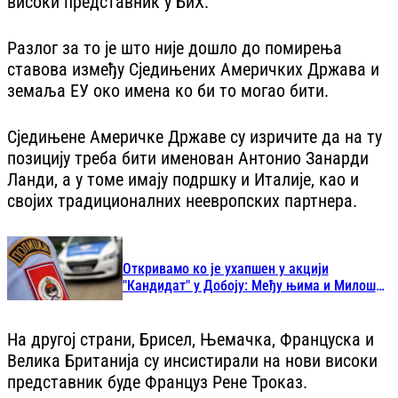
високи представник у БиХ.
Разлог за то је што није дошло до помирења
ставова између Сједињених Америчких Држава и
земаља ЕУ око имена ко би то могао бити.
Сједињене Америчке Државе су изричите да на ту
позицију треба бити именован Антонио Занарди
Ланди, а у томе имају подршку и Италије, као и
својих традиционалних неевропских партнера.
Откривамо ко је ухапшен у акцији
"Кандидат" у Добоју: Међу њима и Милош
Радоњић
На другој страни, Брисел, Њемачка, Француска и
Велика Британија су инсистирали на нови високи
представник буде Француз Рене Троказ.