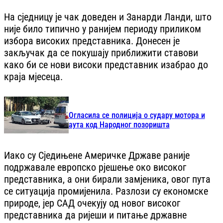
На сједницу је чак доведен и Занарди Ланди, што
није било типично у ранијем периоду приликом
избора високих представника. Донесен је
закључак да се покушају приближити ставови
како би се нови високи представник изабрао до
краја мјесеца.
Огласила се полиција о судару мотора и
аута код Народног позоришта
Иако су Сједињене Америчке Државе раније
подржавале европско рјешење око високог
представника, а они бирали замјеника, овог пута
се ситуација промијенила. Разлози су економске
природе, јер САД очекују од новог високог
представника да ријеши и питање државне