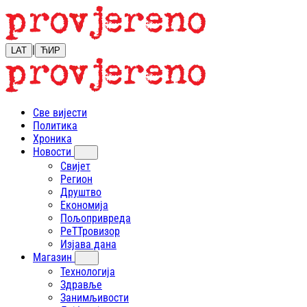
|
LAT
ЋИР
Све вијести
Политика
Хроника
Новости
Свијет
Регион
Друштво
Економија
Пољопривреда
РеТТровизор
Изјава дана
Магазин
Технологија
Здравље
Занимљивости