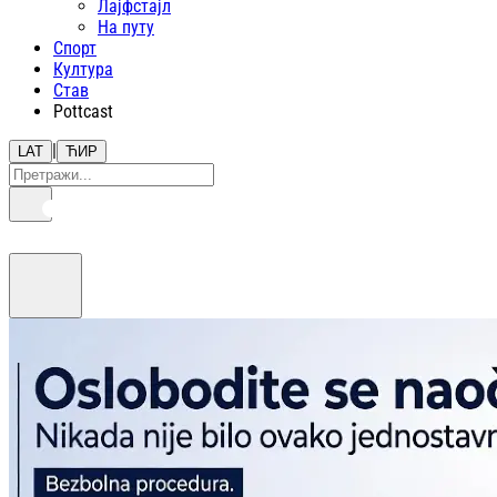
Лајфстajл
На путу
Спорт
Култура
Став
Pottcast
|
LAT
ЋИР