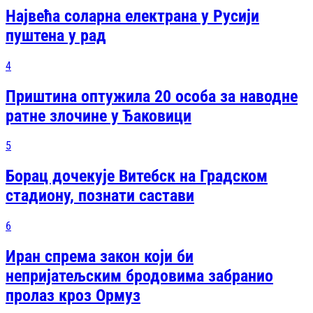
Највећа соларна електрана у Русији
пуштена у рад
4
Приштина оптужила 20 особа за наводне
ратне злочине у Ђаковици
5
Борац дочекује Витебск на Градском
стадиону, познати састави
6
Иран спрема закон који би
непријатељским бродовима забранио
пролаз кроз Ормуз