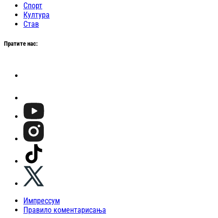
Спорт
Култура
Став
Пратите нас:
Импрессум
Правило коментарисања