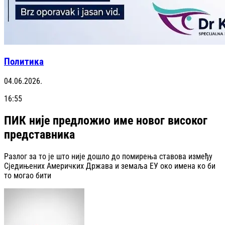
Политика
04.06.2026.
16:55
ПИК није предложио име новог високог
представника
Разлог за то је што није дошло до помирења ставова између
Сједињених Америчких Држава и земаља ЕУ око имена ко би
то могао бити