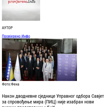
АУТОР
Провјерено Инфо
Фото:
Фена
Након дводневне сједнице Управног одбора Савјет
за спровођење мира (ПИЦ) није изабран нови