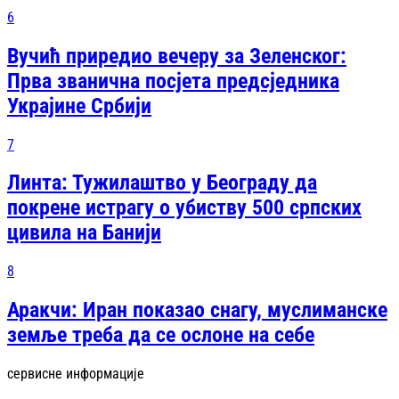
6
Вучић приредио вечеру за Зеленског:
Прва званична посjета предсjедника
Украјине Србији
7
Линта: Тужилаштво у Београду да
покрене истрагу о убиству 500 српских
цивила на Банији
8
Аракчи: Иран показао снагу, муслиманске
земље треба да се ослоне на себе
сервисне информације