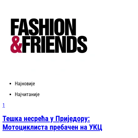
Најновије
Најчитаније
1
Тешка несрећа у Приједору:
Мотоциклиста пребачен на УКЦ