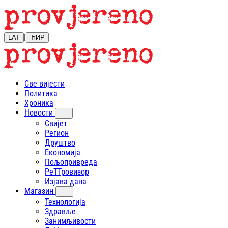
|
LAT
ЋИР
Све вијести
Политика
Хроника
Новости
Свијет
Регион
Друштво
Економија
Пољопривреда
РеТТровизор
Изјава дана
Магазин
Технологија
Здравље
Занимљивости