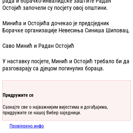
рада и борачко-инвалидске заштите Радан
Остојић започели су посјету овој општини.
Минића и Остојића дочекао је предсједник
Борачке организације Невесиња Синиша Шиповац.
Саво Минић и Радан Остојић
У наставку посјете, Минић и Остојић требало би да
разговарају са дјецом погинулих бораца.
Придружите се
Сазнајте све о најважнијим вијестима и догађајима,
придружите се нашој Вибер заједници.
Провјерено.инфо