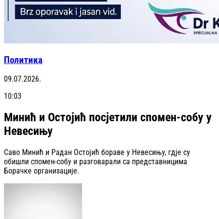
Политика
09.07.2026.
10:03
Минић и Остојић посјетили спомен-собу у
Невесињу
Саво Минић и Радан Остојић бораве у Невесињу, гдје су
обишли спомен-собу и разговарали са представницима
Борачке организације.