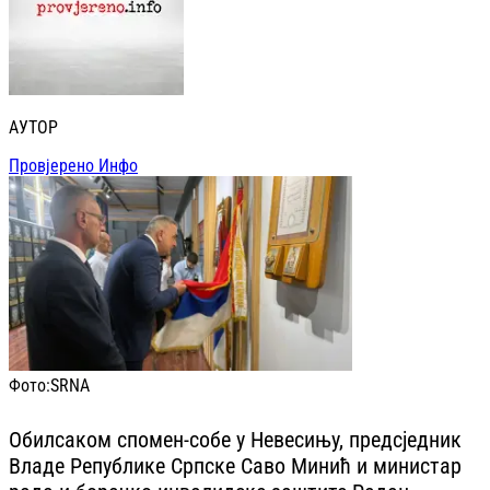
АУТОР
Провјерено Инфо
Фото:
SRNA
Обилсаком спомен-собе у Невесињу, предсједник
Владе Републике Српске Саво Минић и министар