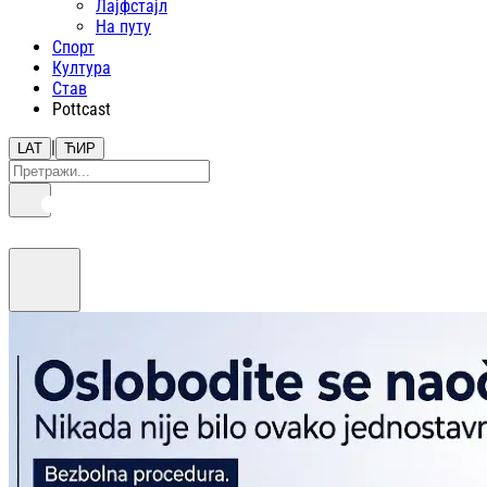
Лајфстajл
На путу
Спорт
Култура
Став
Pottcast
|
LAT
ЋИР