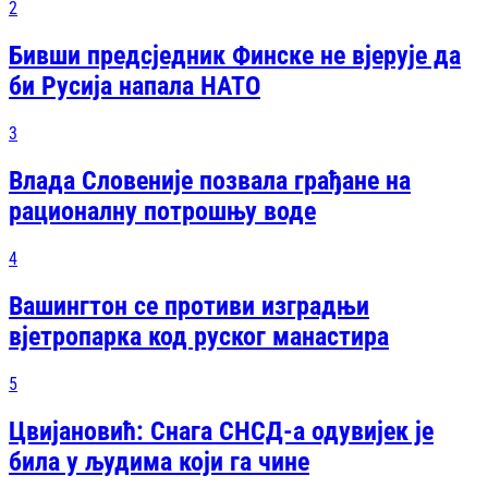
2
Бивши предсједник Финске не вјерује да
би Русија напала НАТО
3
Влада Словеније позвала грађане на
рационалну потрошњу воде
4
Вашингтон се противи изградњи
вјетропарка код руског манастира
5
Цвијановић: Снага СНСД-а одувијек је
била у људима који га чине