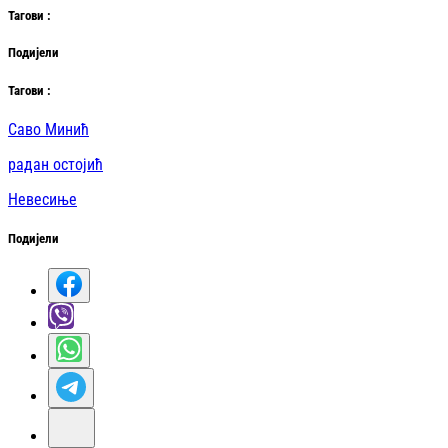
Таг
ови
:
Подијели
Таг
ови
:
Саво Минић
радан остојић
Невесиње
Подијели