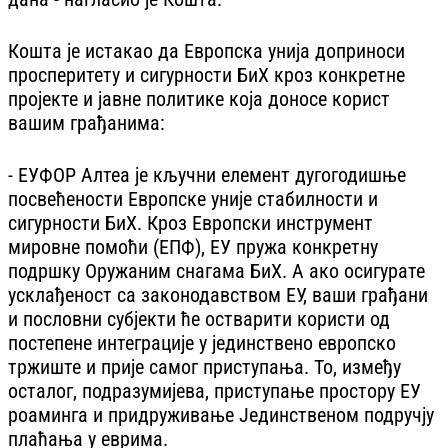
Кошта је истакао да Европска унија доприноси
просперитету и сигурности БиХ кроз конкретне
пројекте и јавне политике која доносе корист
вашим грађанима:
- ЕУФОР Алтеа је кључни елемент дугогодишње
посвећености Европске уније стабилности и
сигурности БиХ. Кроз Европски инструмент
мировне помоћи (ЕПФ), ЕУ пружа конкретну
подршку Оружаним снагама БиХ. А ако осигурате
усклађеност са законодавством ЕУ, ваши грађани
и пословни субјекти ће остварити користи од
постепене интеграције у јединствено европско
тржиште и прије самог приступања. То, између
осталог, подразумијева, приступање простору ЕУ
роаминга и придруживање Јединственом подручју
плаћања у еврима.