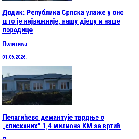
Додик: Република Српска улаже у оно
што је најважније, нашу дјецу и наше
породице
Политика
01.06.2026.
Пелагићево демантује тврдње о
„списканих“ 1,4 милиона КМ за вртић