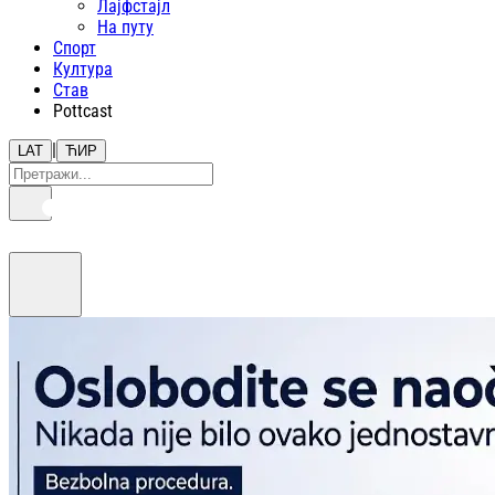
Лајфстajл
На путу
Спорт
Култура
Став
Pottcast
|
LAT
ЋИР