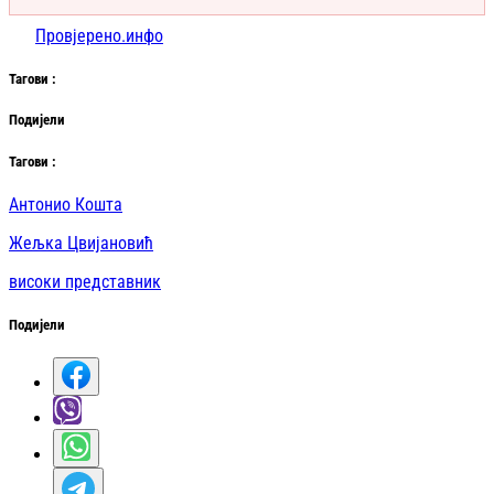
Провјерено.инфо
Таг
ови
:
Подијели
Таг
ови
:
Антонио Кошта
Жељка Цвијановић
високи представник
Подијели