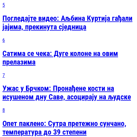
5
Погледајте видео: Аљбина Куртија гађали
јајима, прекинута сједница
6
Сатима се чека: Дуге колоне на овим
прелазима
7
Ужас у Брчком: Пронађене кости на
исушеном дну Саве, асоцирају на људске
8
Опет паклено: Сутра претежно сунчано,
температура до 39 степени