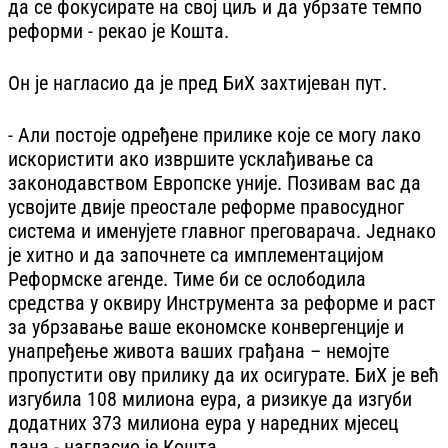
да се фокусирате на свој циљ и да убрзате темпо
реформи - рекао је Кошта.
Он је нагласио да је пред БиХ захтијеван пут.
- Али постоје одређене прилике које се могу лако
искористити ако извршите усклађивање са
законодавством Европске уније. Позивам вас да
усвојите двије преостале реформе правосудног
система и именујете главног преговарача. Једнако
је хитно и да започнете са имплементацијом
Реформске агенде. Тиме би се ослободила
средства у оквиру Инструмента за реформе и раст
за убрзавање ваше економске конвергенције и
унапређење живота ваших грађана – немојте
пропустити ову прилику да их осигурате. БиХ је већ
изгубила 108 милиона еура, а ризикуе да изгуби
додатних 373 милиона еура у наредних мјесец
дана - нагласио је Кошта.