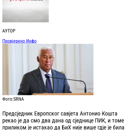
АУТОР
Провјерено Инфо
Фото:
SRNA
Предсједник Европског савјета Антонио Кошта
рекао је да смо два дана од сједнице ПИК, и томе
приликом је истакао да БиХ није више гдје је била