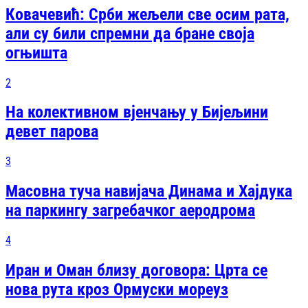
Ковачевић: Срби жељели све осим рата,
али су били спремни да бране своја
огњишта
2
На колективном вјенчању у Бијељини
девет парова
3
Масовна туча навијача Динама и Хајдука
на паркингу загребачког аеродрома
4
Иран и Оман близу договора: Црта се
нова рута кроз Ормуски мореуз