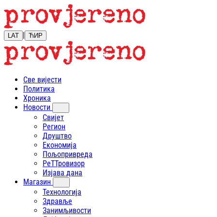
|
LAT
ЋИР
Све вијести
Политика
Хроника
Новости
Свијет
Регион
Друштво
Економија
Пољопривреда
РеТТровизор
Изјава дана
Магазин
Технологија
Здравље
Занимљивости