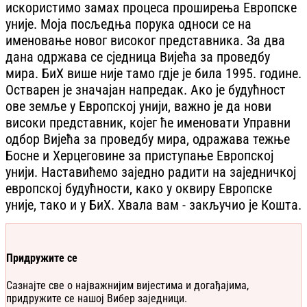
искористимо замах процеса проширења Европске
уније. Моја посљедња порука односи се на
именовање новог високог представника. За два
дана одржава се сједница Вијећа за проведбу
мира. БиХ више није тамо гдје је била 1995. године.
Остварен је значајан напредак. Ако је будућност
ове земље у Европској унији, важно је да нови
високи представник, којег ће именовати Управни
одбор Вијећа за проведбу мира, одражава тежње
Босне и Херцеговине за приступање Европској
унији. Наставићемо заједно радити на заједничкој
европској будућности, како у оквиру Европске
уније, тако и у БиХ. Хвала вам - закључио је Кошта.
Придружите се
Сазнајте све о најважнијим вијестима и догађајима,
придружите се нашој Вибер заједници.