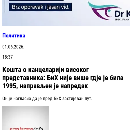
Политика
01.06.2026.
18:37
Кошта о канцеларији високог
представника: БиХ није више гдје је била
1995, направљен је напредак
Он је нагласио да је пред БиХ захтијеван пут.