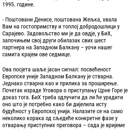
1995. године.
- Поштовани Денисе, поштована Жељка, хвала
Вам на гостопримству и топлој добродошлици у
Сарајево. Задовољство ми је да овдје, у БиХ,
започињем свој други обилазак свих шест
партнера на Западном Балкану – уочи нашег
самита крајем ове седмице.
Ова посјета шаље јасан сигнал: посвећеност
Европске уније Западном Балкану је стварна.
Једнако стварна као и прилика за проширење.
Почетак израде Уговора о приступању Црне Горе је
доказ тога. БиХ треба одлучити да ли ће урадити
оно што је потребно како би дијелила исту
будућност у Европској унији. Налазите се на само
неколико корака од сљедеће конкретне фазе у
отварању приступних преговора – сада је вријеме