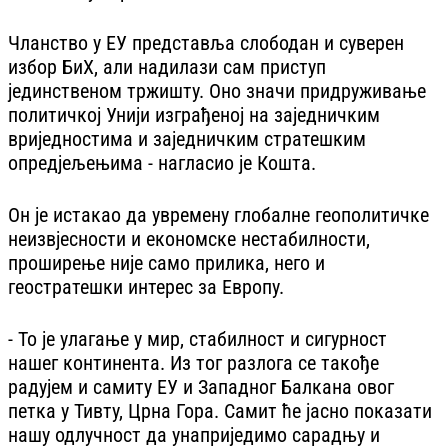
Чланство у ЕУ представља слободан и суверен
избор БиХ, али надилази сам приступ
јединственом тржишту. Оно значи придруживање
политичкој Унији изграђеној на заједничким
вриједностима и заједничким стратешким
опредјељењима - нагласио је Кошта.
Он је истакао да увремену глобалне геополитичке
неизвјесности и економске нестабилности,
проширење није само прилика, него и
геостратешки интерес за Европу.
- То је улагање у мир, стабилност и сигурност
нашег континента. Из тог разлога се такође
радујем и самиту ЕУ и Западног Балкана овог
петка у Тивту, Црна Гора. Самит ће јасно показати
нашу одлучност да унаприједимо сарадњу и