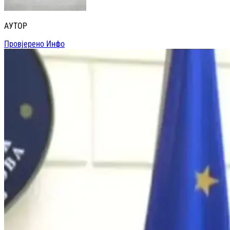
АУТОР
Провјерено Инфо