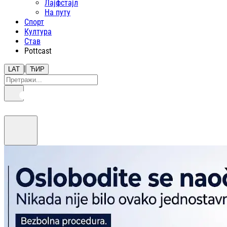
Лајфстajл
На путу
Спорт
Култура
Став
Pottcast
|
LAT
ЋИР