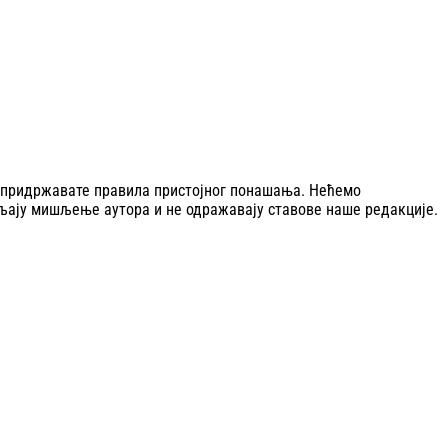
се придржавате правила пристојног понашања. Нећемо
љају мишљење аутора и не одражавају ставове наше редакције.