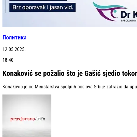
Политика
12.05.2025.
18:40
Konaković se požalio što je Gašić sjedio tok
Konaković je od Ministarstva spoljnih poslova Srbije zatražio da up