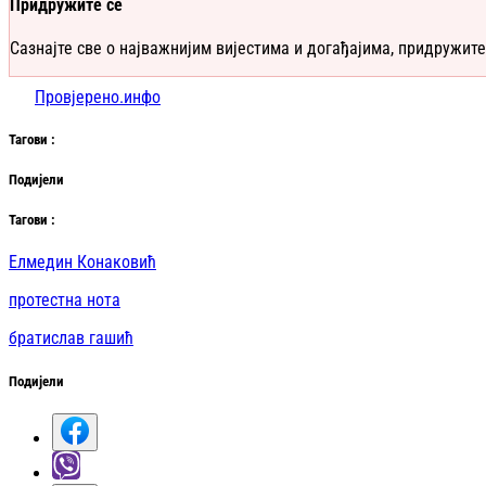
Придружите се
Сазнајте све о најважнијим вијестима и догађајима, придружите
Провјерено.инфо
Таг
ови
:
Подијели
Таг
ови
:
Елмедин Конаковић
протестна нота
братислав гашић
Подијели