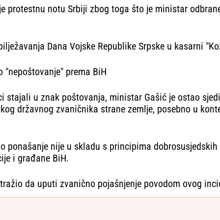
 protestnu notu Srbiji zbog toga što je ministar odbrane 
ilježavanja Dana Vojske Republike Srpske u kasarni "Koz
o "nepoštovanje" prema BiH
i stajali u znak poštovanja, ministar Gašić je ostao sjed
sokog državnog zvaničnika strane zemlje, posebno u kont
akvo ponašanje nije u skladu s principima dobrosusjeds
ije i građane BiH.
atražio da uputi zvanično pojašnjenje povodom ovog inci