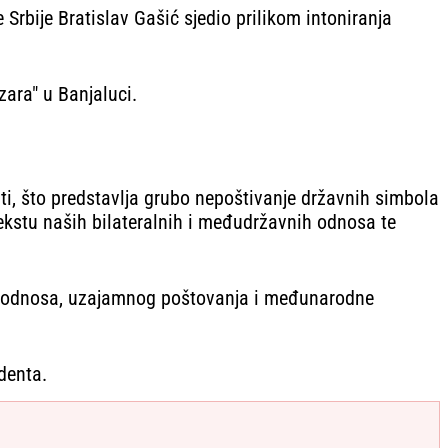
Srbije Bratislav Gašić sjedio prilikom intoniranja
ara" u Banjaluci.
iti, što predstavlja grubo nepoštivanje državnih simbola
ekstu naših bilateralnih i međudržavnih odnosa te
kih odnosa, uzajamnog poštovanja i međunarodne
denta.