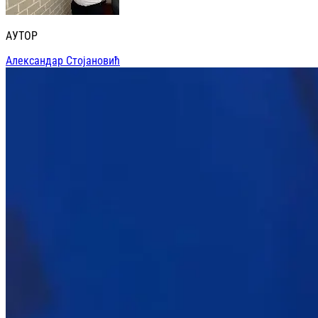
АУТОР
Александар Стојановић