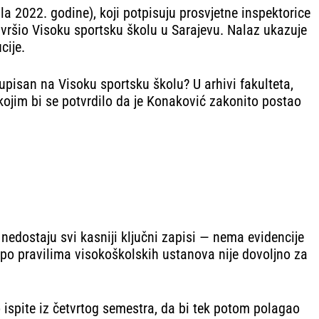
a 2022. godine), koji potpisuju prosvjetne inspektorice
avršio Visoku sportsku školu u Sarajevu. Nalaz ukazuje
cije.
upisan na Visoku sportsku školu? U arhivi fakulteta,
kojim bi se potvrdilo da je Konaković zakonito postao
nedostaju svi kasniji ključni zapisi — nema evidencije
o po pravilima visokoškolskih ustanova nije dovoljno za
 ispite iz četvrtog semestra, da bi tek potom polagao