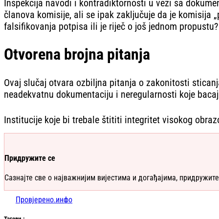
Inspekcija navodi i kontradiktornosti u vezi sa doku
članova komisije, ali se ipak zaključuje da je komisija
falsifikovanja potpisa ili je riječ o još jednom propustu?
Otvorena brojna pitanja
Ovaj slučaj otvara ozbiljna pitanja o zakonitosti sti
neadekvatnu dokumentaciju i neregularnosti koje bacaj
Institucije koje bi trebale štititi integritet visokog ob
Придружите се
Сазнајте све о најважнијим вијестима и догађајима, придружите
Провјерено.инфо
Таг
ови
: