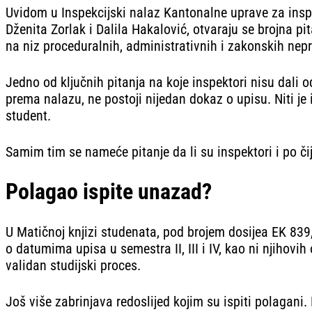
Uvidom u Inspekcijski nalaz Kantonalne uprave za inspe
Dženita Zorlak i Dalila Hakalović, otvaraju se brojna p
na niz proceduralnih, administrativnih i zakonskih nepr
Jedno od ključnih pitanja na koje inspektori nisu dali
prema nalazu, ne postoji nijedan dokaz o upisu. Niti j
student.
Samim tim se nameće pitanje da li su inspektori i po č
Polagao ispite unazad?
U Matičnoj knjizi studenata, pod brojem dosijea EK 839
o datumima upisa u semestra II, III i IV, kao ni njihovi
validan studijski proces.
Još više zabrinjava redoslijed kojim su ispiti polagani