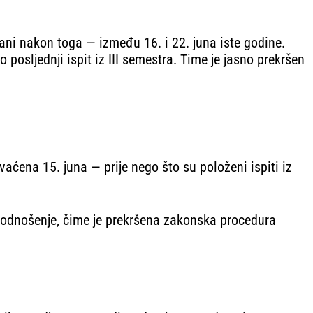
agani nakon toga — između 16. i 22. juna iste godine.
osljednji ispit iz III semestra. Time je jasno prekršen
aćena 15. juna — prije nego što su položeni ispiti iz
 podnošenje, čime je prekršena zakonska procedura