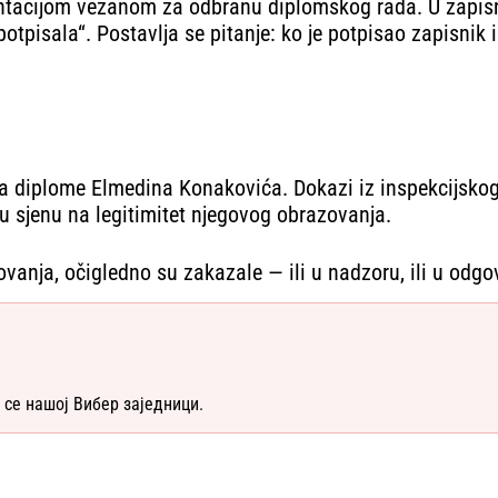
mentacijom vezanom za odbranu diplomskog rada. U zapi
 „potpisala“. Postavlja se pitanje: ko je potpisao zapisn
canja diplome Elmedina Konakovića. Dokazi iz inspekcijs
u sjenu na legitimitet njegovog obrazovanja.
razovanja, očigledno su zakazale — ili u nadzoru, ili u od
 се нашој Вибер заједници.