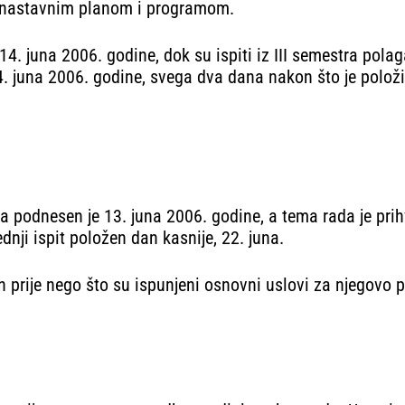
m nastavnim planom i programom.
 14. juna 2006. godine, dok su ispiti iz III semestra pol
juna 2006. godine, svega dva dana nakon što je položio p
 podnesen je 13. juna 2006. godine, a tema rada je prihv
dnji ispit položen dan kasnije, 22. juna.
n prije nego što su ispunjeni osnovni uslovi za njegovo