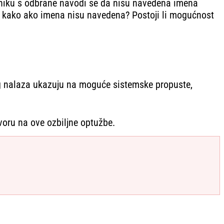
sniku s odbrane navodi se da nisu navedena imena
ik i kako ako imena nisu navedena? Postoji li mogućnost
kog nalaza ukazuju na moguće sistemske propuste,
govoru na ove ozbiljne optužbe.