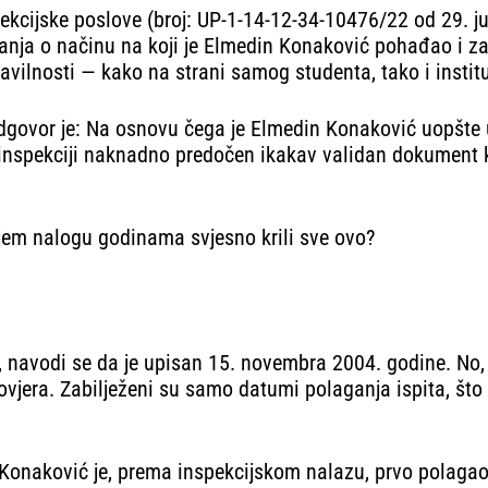
kcijske poslove (broj: UP-1-14-12-34-10476/22 od 29. jul
itanja o načinu na koji je Elmedin Konaković pohađao i z
avilnosti — kako na strani samog studenta, tako i institu
 odgovor je: Na osnovu čega je Elmedin Konaković uopšte 
e inspekciji naknadno predočen ikakav validan dokument 
ijem nalogu godinama svjesno krili sve ovo?
, navodi se da je upisan 15. novembra 2004. godine. No, 
h ovjera. Zabilježeni su samo datumi polaganja ispita, št
. Konaković je, prema inspekcijskom nalazu, prvo polagao