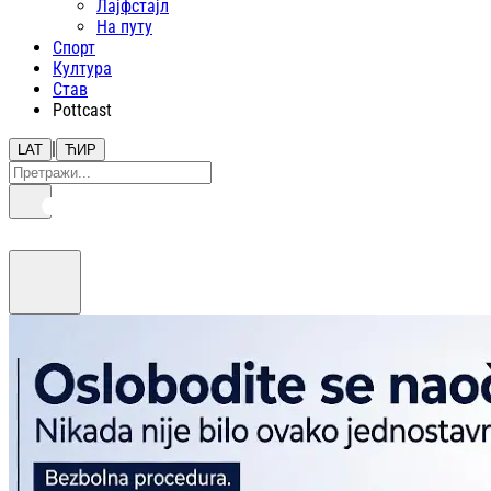
Лајфстajл
На путу
Спорт
Култура
Став
Pottcast
|
LAT
ЋИР