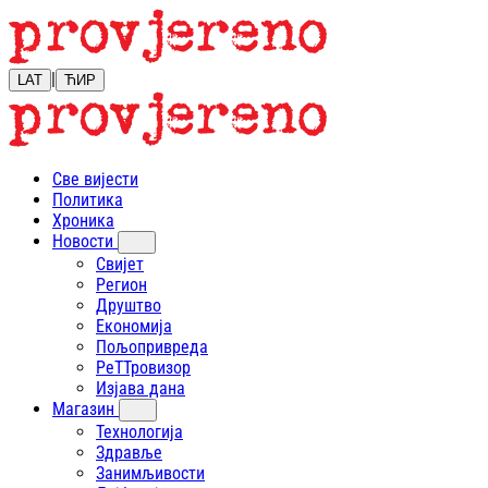
|
LAT
ЋИР
Све вијести
Политика
Хроника
Новости
Свијет
Регион
Друштво
Економија
Пољопривреда
РеТТровизор
Изјава дана
Магазин
Технологија
Здравље
Занимљивости