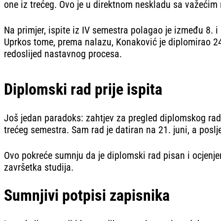
one iz trećeg. Ovo je u direktnom neskladu sa važeći
Na primjer, ispite iz IV semestra polagao je između 8. i
Uprkos tome, prema nalazu, Konaković je diplomirao 24. 
redoslijed nastavnog procesa.
Diplomski rad prije ispita
Još jedan paradoks: zahtjev za pregled diplomskog rada
trećeg semestra. Sam rad je datiran na 21. juni, a poslje
Ovo pokreće sumnju da je diplomski rad pisan i ocjenje
završetka studija.
Sumnjivi potpisi zapisnika