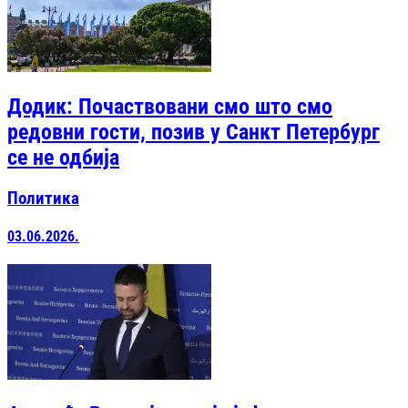
Додик: Почаствовани смо што смо
редовни гости, позив у Санкт Петербург
се не одбија
Политика
03.06.2026.