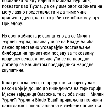
посланика Владу Ђајића и Милана Ћурлића,
познатог као Ћурла, да се у име овог кабинета не
могу лажно представљати и да тиме чине
кривично дјело, као што је био синоћњи случај у
Приједору.
Из овог кабинета је саопштено да се Милан
Ћурлић Ћурла, позивајући се на Владу Ђајића,
лажно представио уговарајући постављање
билборда на приватном посједу за такозвану
крајишку вечер, а позивајући се на наводни
договор са Кабинетом предсједника Народне
скупштине.
Како је наглашено, то представља свјесну лаж
након које је дошло до инцидената на територији
Мјесне заједнице Омарска, те су оба лица – Милан
Ћурлић Ћурла и Вlado Ђајић пријављена полицији
ради лажног представљања и упућених пријетњи