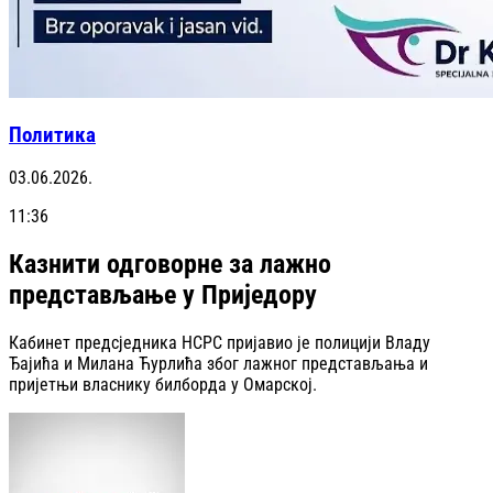
Политика
03.06.2026.
11:36
Казнити одговорне за лажно
представљање у Приједору
Кабинет предсједника НСРС пријавио је полицији Владу
Ђајића и Милана Ћурлића због лажног представљања и
пријетњи власнику билборда у Омарској.