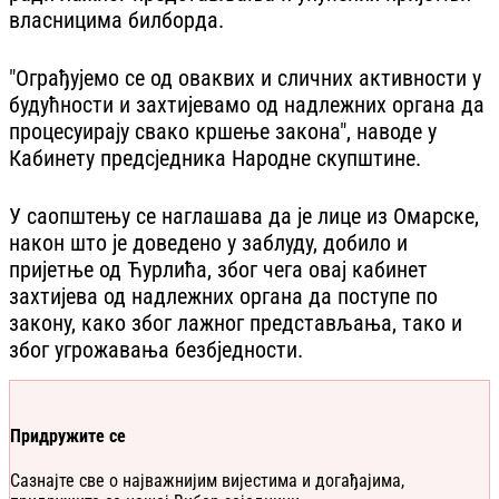
власницима билборда.
"Ограђујемо се од оваквих и сличних активности у
будућности и захтијевамо од надлежних органа да
процесуирају свако кршење закона", наводе у
Кабинету предсједника Народне скупштине.
У саопштењу се наглашава да је лице из Омарске,
након што је доведено у заблуду, добило и
пријетње од Ћурлића, због чега овај кабинет
захтијева од надлежних органа да поступе по
закону, како због лажног представљања, тако и
због угрожавања безбједности.
Придружите се
Сазнајте све о најважнијим вијестима и догађајима,