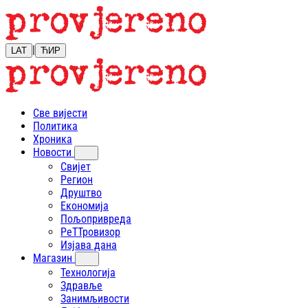
|
LAT
ЋИР
Све вијести
Политика
Хроника
Новости
Свијет
Регион
Друштво
Економија
Пољопривреда
РеТТровизор
Изјава дана
Магазин
Технологија
Здравље
Занимљивости