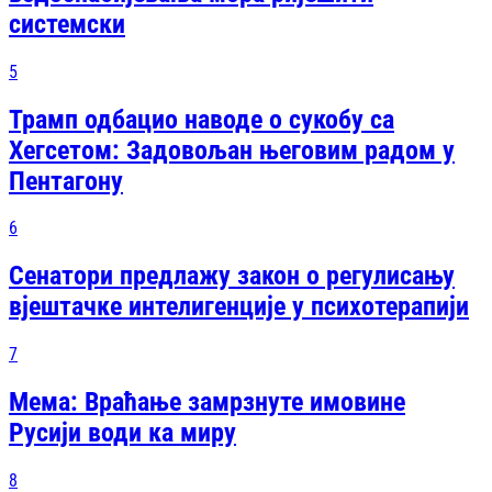
системски
5
Трамп одбацио наводе о сукобу са
Хегсетом: Задовољан његовим радом у
Пентагону
6
Сенатори предлажу закон о регулисању
вјештачке интелигенције у психотерапији
7
Мема: Враћање замрзнуте имовине
Русији води ка миру
8