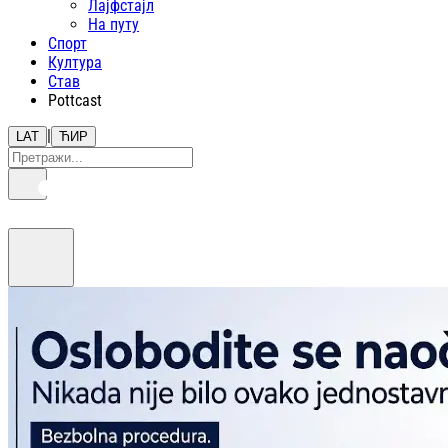
Лајфстajл
На путу
Спорт
Култура
Став
Pottcast
|
LAT
ЋИР