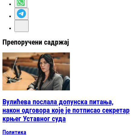
Препоручени садржај
Вулићева послала допунска питања,
након одговора које је потписао секретар
крњег Уставног суда
Политика