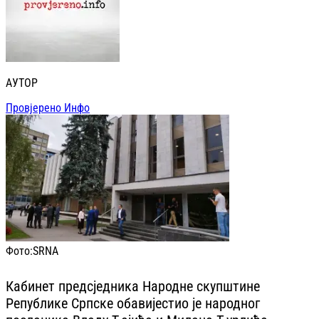
АУТОР
Провјерено Инфо
Фото:
SRNA
Кабинет предсједника Народне скупштине
Републике Српске обавијестио је народног