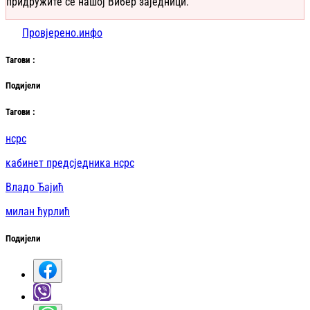
придружите се нашој Вибер заједници.
Провјерено.инфо
Таг
ови
:
Подијели
Таг
ови
:
нсрс
кабинет предсједника нсрс
Владо Ђајић
милан ћурлић
Подијели