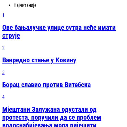
Најчитаније
1
Ове бањалучке улице сутра неће имати
струје
2
Ванредно стање у Ковину
3
Борац славио против Витебска
4
Мјештани Залужана одустали од
протеста, поручили да се проблем
водоснабијевања мора ријешити