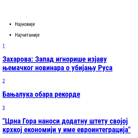
Најновије
Најчитаније
1
Захарова: Запад игнорише изјаву
њемачког новинара о убијању Руса
2
Бањалука обара рекорде
3
"Црна Гора наноси додатну штету својој
крхкој економији у име евроинтеграција"