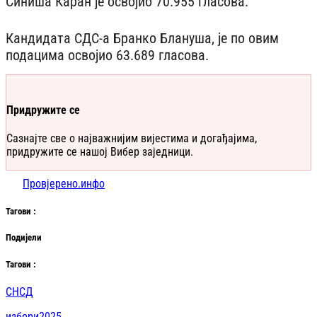
Синиша Каран је освојио 70.955 гласова.
Кандидата СДС-а Бранко Блануша, је по овим
подацима освојио 63.689 гласова.
Придружите се
Сазнајте све о најважнијим вијестима и догађајима,
придружите се нашој Вибер заједници.
Провјерено.инфо
Таг
ови
:
Подијели
Таг
ови
:
СНСД
избори2025