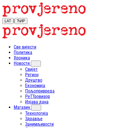
|
LAT
ЋИР
Све вијести
Политика
Хроника
Новости
Свијет
Регион
Друштво
Економија
Пољопривреда
РеТТровизор
Изјава дана
Магазин
Технологија
Здравље
Занимљивости