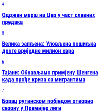
4
Одржан марш на Цер у част славних
предака
5
Велика запљена: Уловљена пошиљка
дроге вриједне милион евра
6
Тајани: Обнављамо примјену Шенгена
када прође криза са мигрантима
7
Борац рутинском побједом отворио
сезону у Премијер лиги