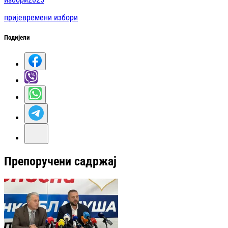
пријевремени избори
Подијели
Препоручени садржај