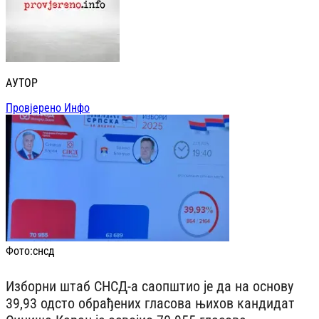
АУТОР
Провјерено Инфо
Фото:
снсд
Изборни штаб СНСД-а саопштио је да на основу
39,93 одсто обрађених гласова њихов кандидат