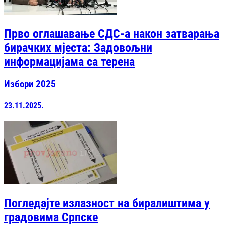
Прво оглашавање СДС-а након затварања
бирачких мјеста: Задовољни
информацијама са терена
Избори 2025
23.11.2025.
Погледајте излазност на биралиштима у
градовима Српске