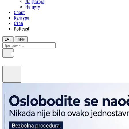
Лајфстajл
На путу
Спорт
Култура
Став
Pottcast
|
LAT
ЋИР