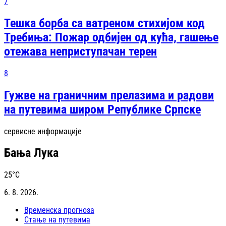
7
Тешка борба са ватреном стихијом код
Требиња: Пожар одбијен од кућа, гашење
отежава неприступачан терен
8
Гужве на граничним прелазима и радови
на путевима широм Републике Српске
сервисне информације
Бања Лука
25
°C
6. 8. 2026.
Временска прогноза
Стање на путевима