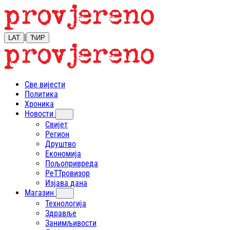
|
LAT
ЋИР
Све вијести
Политика
Хроника
Новости
Свијет
Регион
Друштво
Економија
Пољопривреда
РеТТровизор
Изјава дана
Магазин
Технологија
Здравље
Занимљивости