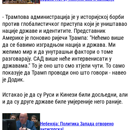
- Трампова администрација је у историјској борби
против глобалистичког приступа који је уништавао
нације државе и идентитите. Представник
Америке је поновио ријечи Трампа: "Нећемо више
да се бавимо изградњом нација и држава. Ми
желимо мир и да унутрашњи фактори о томе
разговарају. САД више неће интервенисати у
државама." То је оно што смо хтјели чути. То само
показује да Трамп проводи оно што говори - навео
је Додик.
Истакао је да су Руси и Кинези били досљедни, али
и да су друге државе биле умјереније него раније.
Небензја: Политика Запада отворено
антисрпска!