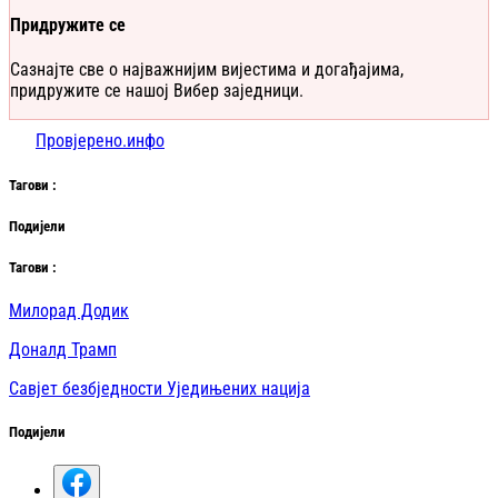
Придружите се
Сазнајте све о најважнијим вијестима и догађајима,
придружите се нашој Вибер заједници.
Провјерено.инфо
Таг
ови
:
Подијели
Таг
ови
:
Милорад Додик
Доналд Трамп
Савјет безбједности Уједињених нација
Подијели