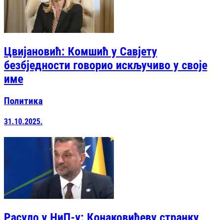
Цвијановић: Комшић у Савјету
безбједности говорио искључиво у своје
име
Политика
31.10.2025.
Расуло у НиП-у: Конаковићеву странку