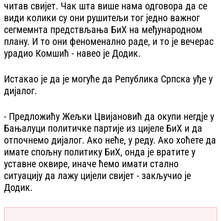
читав свијет. Чак шта више нама одговора да се
види колики су они рушитељи тог једно важног
сегмемнта предствљања БиХ на међународном
плану. И то они феноменално раде, и то је вечерас
урадио Комшић - навео је Додик.
Истакао је да је могуће да Република Српска уђе у
дијалог.
- Предложићу Жељки Цвијановић да окупи негдје у
Бањалуци политичке партије из цијеле БиХ и да
отпочнемо дијалог. Ако неће, у реду. Ако хоћете да
имате спољну политику БиХ, онда је вратите у
уставне оквире, иначе ћемо имати стално
ситуацију да лажу цијели свијет - закључио је
Додик.