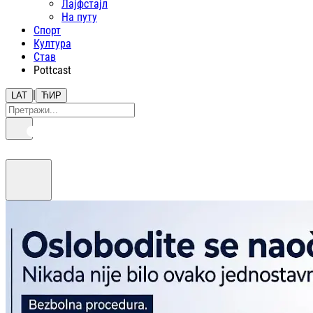
Лајфстajл
На путу
Спорт
Култура
Став
Pottcast
|
LAT
ЋИР