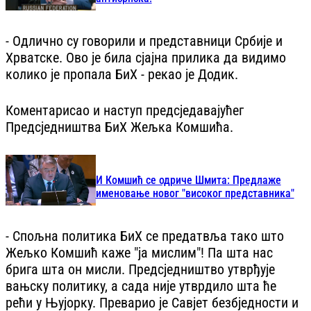
- Одлично су говорили и представници Србије и
Хрватске. Ово је била сјајна прилика да видимо
колико је пропала БиХ - рекао је Додик.
Коментарисао и наступ предсједавајућег
Предсједништва БиХ Жељка Комшића.
И Комшић се одриче Шмита: Предлаже
именовање новог "високог представника"
- Спољна политика БиХ се предатвља тако што
Жељко Комшић каже "ја мислим"! Па шта нас
брига шта он мисли. Предсједништво утврђује
вањску политику, а сада није утврдило шта ће
рећи у Њујорку. Преварио је Савјет безбједности и