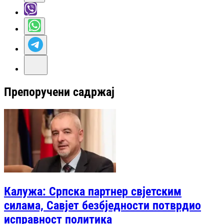
Препоручени садржај
Калужа: Српска партнер свјетским
силама, Савјет безбједности потврдио
исправност политика