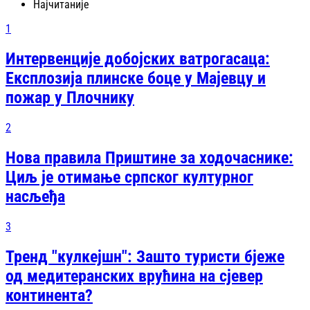
Најчитаније
1
Интервенције добојских ватрогасаца:
Експлозија плинске боце у Мајевцу и
пожар у Плочнику
2
Нова правила Приштине за ходочаснике:
Циљ је отимање српског културног
насљеђа
3
Тренд "кулкејшн": Зашто туристи бјеже
од медитеранских врућина на сјевер
континентa?