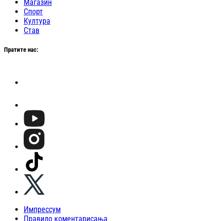
Магазин
Спорт
Култура
Став
Пратите нас:
Импрессум
Правило коментарисања