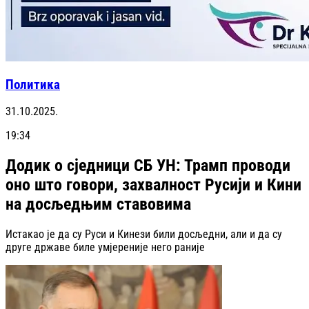
Политика
31.10.2025.
19:34
Додик о сједници СБ УН: Трамп проводи
оно што говори, захвалност Русији и Кини
на досљедњим ставовима
Истакао је да су Руси и Кинези били досљедни, али и да су
друге државе биле умјереније него раније