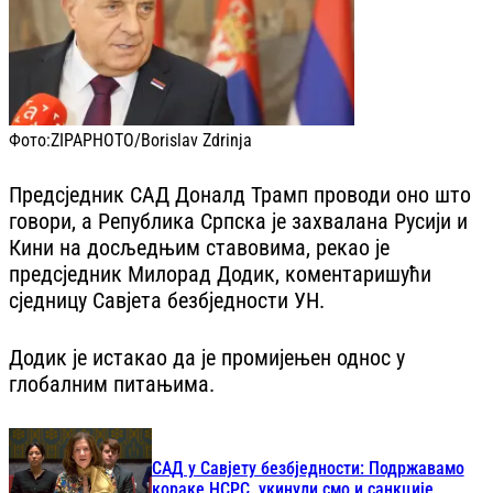
Фото:
ZIPAPHOTO/Borislav Zdrinja
Предсједник САД Доналд Трамп проводи оно што
говори, а Република Српска је захвалана Русији и
Кини на досљедњим ставовима, рекао је
предсједник Милорад Додик, коментаришући
сједницу Савјета безбједности УН.
Додик је истакао да је промијењен однос у
глобалним питањима.
САД у Савјету безбједности: Подржавамо
кораке НСРС, укинули смо и санкције