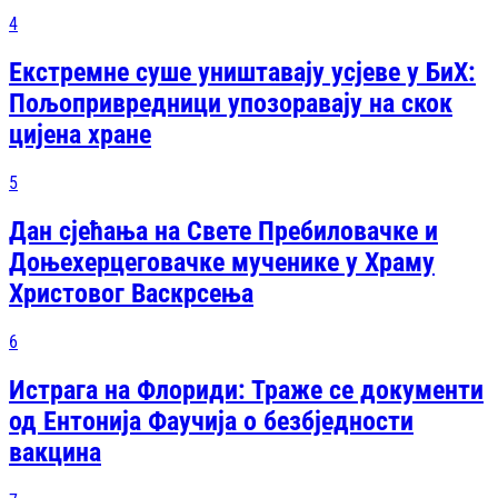
4
Екстремне суше уништавају усјеве у БиХ:
Пољопривредници упозоравају на скок
цијена хране
5
Дан сјећања на Свете Пребиловачке и
Доњехерцеговачке мученике у Храму
Христовог Васкрсења
6
Истрага на Флориди: Траже се документи
од Ентонија Фаучија о безбједности
вакцина