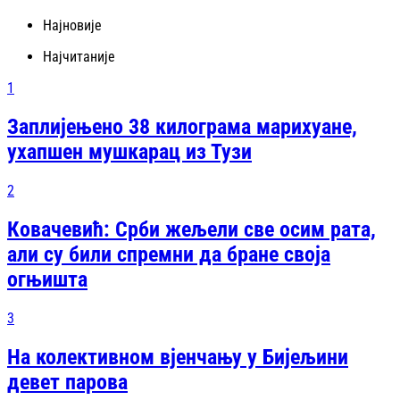
Најновије
Најчитаније
1
Заплијењено 38 килограма марихуане,
ухапшен мушкарац из Тузи
2
Ковачевић: Срби жељели све осим рата,
али су били спремни да бране своја
огњишта
3
На колективном вјенчању у Бијељини
девет парова