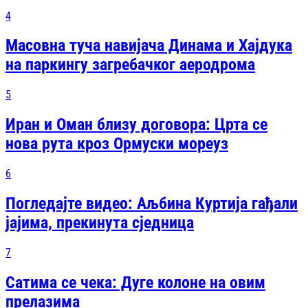
4
Масовна туча навијача Динама и Хајдука
на паркингу загребачког аеродрома
5
Иран и Оман близу договора: Црта се
нова рута кроз Ормуски мореуз
6
Погледајте видео: Аљбина Куртија гађали
јајима, прекинута сједница
7
Сатима се чека: Дуге колоне на овим
прелазима