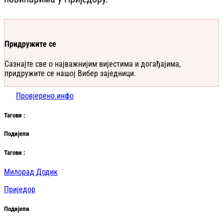
Придружите се
Сазнајте све о најважнијим вијестима и догађајима,
придружите се нашој Вибер заједници.
Провјерено.инфо
Таг
ови
:
Подијели
Таг
ови
:
Милорад Додик
Приједор
Подијели