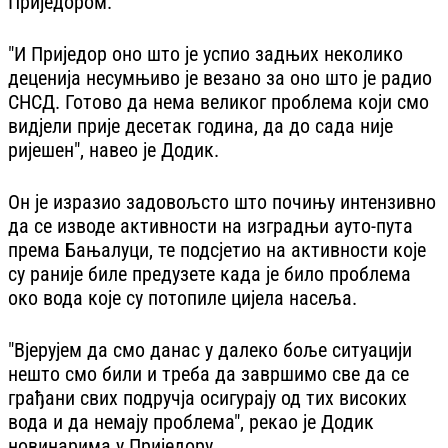
Приједором.
"И Приједор оно што је успио задњих неколико
деценија несумњиво је везано за оно што је радио
СНСД. Готово да нема великог проблема који смо
видјели прије десетак година, да до сада није
ријешен", навео је Додик.
Он је изразио задовољсто што почињу интензивно
да се изводе активности на изградњи ауто-пута
према Бањалуци, те подсјетио на активности које
су раније биле предузете када је било проблема
око вода које су потoпиле цијела насеља.
"Вјерујем да смо данас у далеко боље ситуацији
нешто смо били и треба да завршимо све да се
грађани свих подручја осигурају од тих високих
вода и да немају проблема", рекао је Додик
новинарима у Приједору.