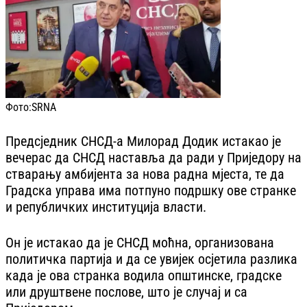
Фото:
SRNA
Предсједник СНСД-а Милорад Додик истакао је
вечерас да СНСД наставља да ради у Приједору на
стварању амбијента за нова радна мјеста, те да
Градска управа има потпуно подршку ове странке
и републичких институција власти.
Он је истакао да је СНСД моћна, организована
политичка партија и да се увијек осјетила разлика
када је ова странка водила општинске, градске
или друштвене послове, што је случај и са