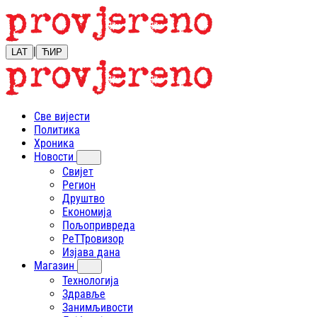
|
LAT
ЋИР
Све вијести
Политика
Хроника
Новости
Свијет
Регион
Друштво
Економија
Пољопривреда
РеТТровизор
Изјава дана
Магазин
Технологија
Здравље
Занимљивости