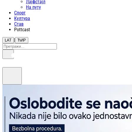
Лајфстajл
На путу
Спорт
Култура
Став
Pottcast
|
LAT
ЋИР