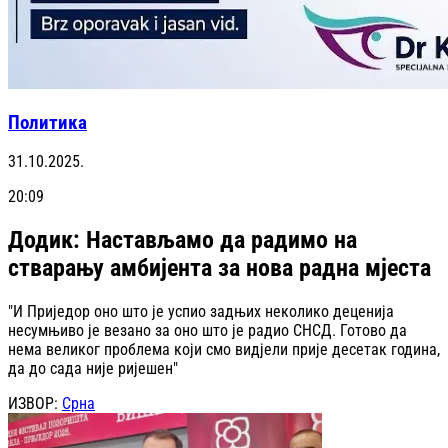
Политика
31.10.2025.
20:09
Додик: Настављамо да радимо на
стварању амбијента за нова радна мјеста
"И Приједор оно што је успио задњих неколико деценија
несумњиво је везано за оно што је радио СНСД. Готово да
нема великог проблема који смо видјели прије десетак година,
да до сада није ријешен"
ИЗВОР:
Срна