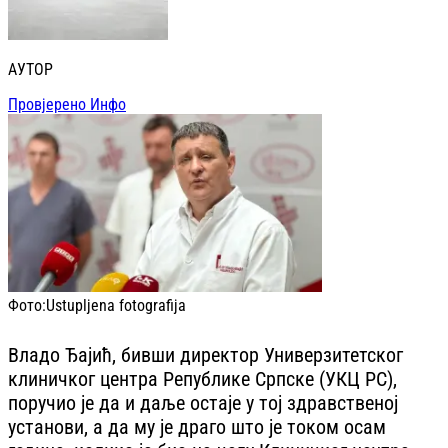
АУТОР
Провјерено Инфо
Фото:
Ustupljena fotografija
Владо Ђајић, бивши директор Универзитетског
клиничког центра Републике Српске (УКЦ РС),
поручио је да и даље остаје у тој здравственој
установи, а да му је драго што је током осам