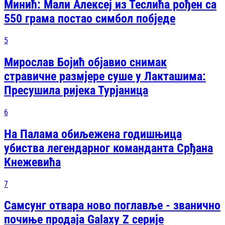
Минић: Мали Алексеј из Теслића рођен са
550 грама постао симбол побједе
5
Мирослав Бојић објавио снимак
стравичне размјере суше у Лакташима:
Пресушила ријека Турјаница
6
На Палама обиљежена годишњица
убиства легендарног команданта Срђана
Кнежевића
7
Самсунг отвара ново поглавље - званично
почиње продаја Galaxy Z серије