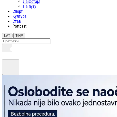
Лајфстajл
На путу
Спорт
Култура
Став
Pottcast
|
LAT
ЋИР