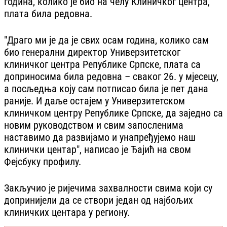
година, колико је био на челу Клиничког центра,
плата била редовна.
"Драго ми је да је свих осам година, колико сам
био генерални директор Универзитетског
клиничког центра Републике Српске, плата са
доприносима била редовна – сваког 26. у мјесецу,
а посљедња коју сам потписао била је пет дана
раније. И даље остајем у Универзитетском
клиничком центру Републике Српске, да заједно са
новим руководством и свим запосленима
наставимо да развијамо и унапређујемо наш
клинички центар", написао је Ђајић на свом
Фејсбуку профилу.
Закључио је ријечима захвалности свима који су
допринијели да се створи један од најбољих
клиничких центара у региону.