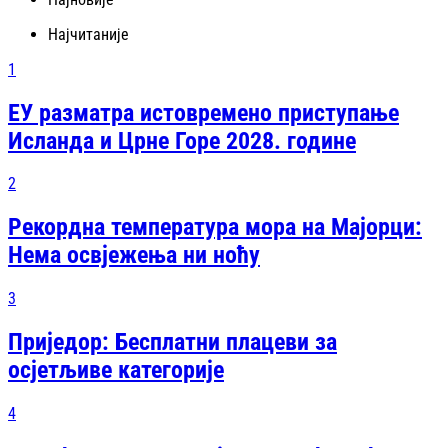
Најчитаније
1
ЕУ разматра истовремено приступање
Исланда и Црне Горе 2028. године
2
Рекордна температура мора на Мајорци:
Нема освјежења ни ноћу
3
Приједор: Бесплатни плацеви за
осјетљиве категорије
4