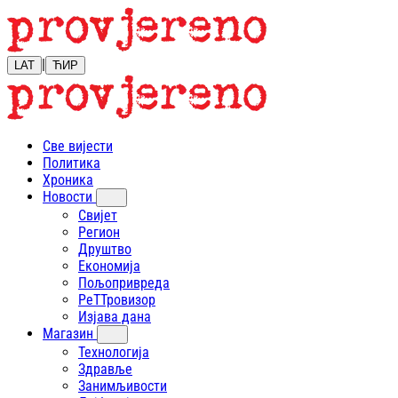
|
LAT
ЋИР
Све вијести
Политика
Хроника
Новости
Свијет
Регион
Друштво
Економија
Пољопривреда
РеТТровизор
Изјава дана
Магазин
Технологија
Здравље
Занимљивости