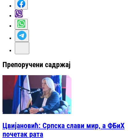
Препоручени садржај
Цвијановић: Српска слави мир, а ФБиХ
почетак рата