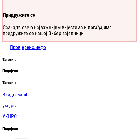
Придружите се
Сазнајте све о најважнијим вијестима и догађајима,
придружите се нашој Вибер заједници.
Провјерено.инфо
Таг
ови
:
Подијели
Таг
ови
:
Владо Ђајић
укц рс
УКЦРС
Подијели