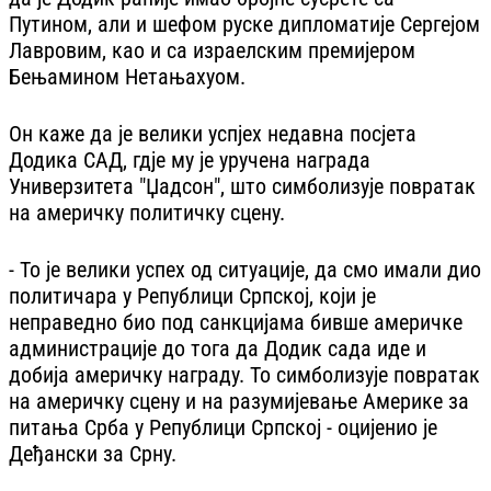
Путином, али и шефом руске дипломатије Сергејом
Лавровим, као и са израелским премијером
Бењамином Нетањахуом.
Он каже да је велики успјех недавна посјета
Додика САД, гдје му је уручена награда
Универзитета "Џадсон", што симболизује повратак
на америчку политичку сцену.
- То је велики успех од ситуације, да смо имали дио
политичара у Републици Српској, који је
неправедно био под санкцијама бивше америчке
администрације до тога да Додик сада иде и
добија америчку награду. То симболизује повратак
на америчку сцену и на разумијевање Америке за
питања Срба у Републици Српској - оцијенио је
Деђански за Срну.