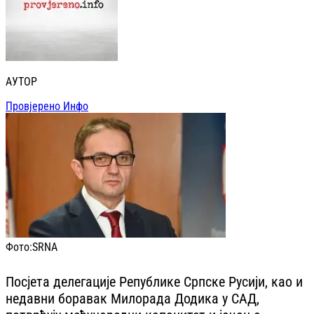
АУТОР
Провјерено Инфо
Фото:
SRNA
Посјета делегације Републике Српске Русији, као и
недавни боравак Милорада Додика у САД,