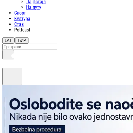
Лајфстajл
На путу
Спорт
Култура
Став
Pottcast
|
LAT
ЋИР