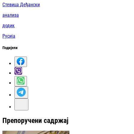
Стевица Деђански
анализа
додик
Русија
Подијели
Препоручени садржај