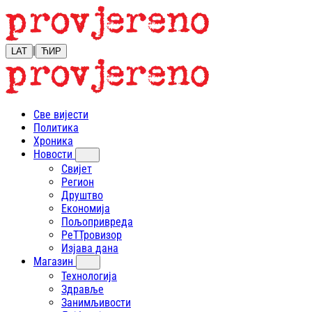
|
LAT
ЋИР
Све вијести
Политика
Хроника
Новости
Свијет
Регион
Друштво
Економија
Пољопривреда
РеТТровизор
Изјава дана
Магазин
Технологија
Здравље
Занимљивости