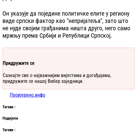
Он указује да поједине политичке елите у региону
виде српски фактор као "непријатеља", зато што
не нуде својим грађанима ништа друго, него само
мржњу према Србији и Републици Српској.
Придружите се
Сазнајте све о најважнијим вијестима и догађајима,
придружите се нашој Вибер заједници.
Провјерено.инфо
Таг
ови
:
Подијели
Таг
ови
: