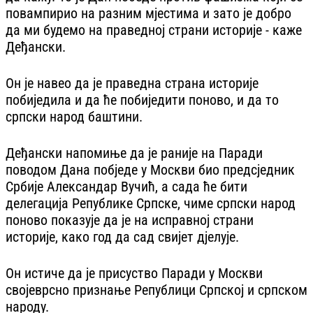
повампирио на разним мјестима и зато је добро
да ми будемо на праведној страни историје - каже
Деђански.
Он је навео да је праведна страна историје
побиједила и да ће побиједити поново, и да то
српски народ баштини.
Деђански напомиње да је раније на Паради
поводом Дана побједе у Москви био предсједник
Србије Александар Вучић, а сада ће бити
делегација Републике Српске, чиме српски народ
поново показује да је на исправној страни
историје, како год да сад свијет дјелује.
Он истиче да је присуство Паради у Москви
својеврсно признање Републици Српској и српском
народу.