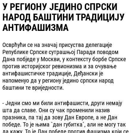
У РЕГИОНУ ЈЕДИНО СПРСКИ
НАРОД БАШТИНИ ТРАДИЦИЈУ
АНТИФАШИЗМА
Осврћући се на значај присуства делегације
Републике Српске сутрашњој Паради поводом
Дана побједе у Москви, у контексту борбе Српске
против историјског ревионизма и за очување
антифашистичке традиције, Деђански је
напоменуо да у региону једино српски народ
баштини те вриједности.
- Једни смо ми били антифашисти, други немају
шта да славе. Они су чак променили назив
празника, па тај да зову Дан Европе, а не Дан
победе. То је њима `дан губитка`, али не могу так
да кажу. То је Дан победе против фашизма који се