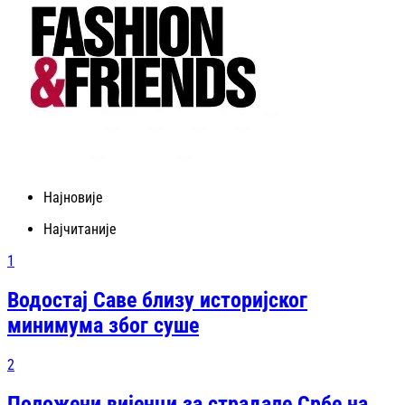
Најновије
Најчитаније
1
Водостај Саве близу историјског
минимума због суше
2
Положени вијенци за страдале Србе на