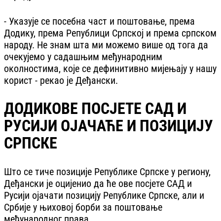
- Указује се посебна част и поштовање, према
Додику, према Републици Српској и према српском
народу. Не знам шта ми можемо више од тога да
очекујемо у садашњим међународним
околностима, које се дефинитивно мијењају у нашу
корист - рекао је Деђански.
ДОДИКОВЕ ПОСЈЕТЕ САД И
РУСИЈИ ОЈАЧАЋЕ И ПОЗИЦИЈУ
СРПСКЕ
Што се тиче позиције Републике Српске у региону,
Деђански је оцијенио да ће ове посјете САД и
Русији ојачати позицију Републике Српске, али и
Србије у њиховој борби за поштовање
међународног права.