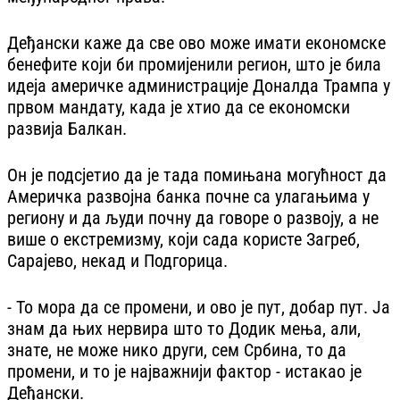
Деђански каже да све ово може имати економске
бенефите који би промијенили регион, што је била
идеја америчке администрације Доналда Трампа у
првом мандату, када је хтио да се економски
развија Балкан.
Он је подсјетио да је тада помињана могућност да
Америчка развојна банка почне са улагањима у
региону и да људи почну да говоре о развоју, а не
више о екстремизму, који сада користе Загреб,
Сарајево, некад и Подгорица.
- То мора да се промени, и ово је пут, добар пут. Ја
знам да њих нервира што то Додик мења, али,
знате, не може нико други, сем Србина, то да
промени, и то је најважнији фактор - истакао је
Деђански.