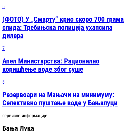
6
(ФОТО) У „Смарту“ крио скоро 700 грама
спида: Требињска полиција ухапсила
дилера
7
Апел Министарства: Рационално
коришћење воде због суше
8
Резервоари на Мањачи на минимуму:
Селективно пуштање воде у Бањалуци
сервисне информације
Бања Лука