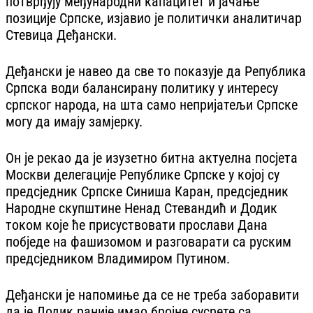
потврђују међународни капацитет и јачање
позиције Српске, изјавио је политички аналитичар
Стевица Деђански.
Деђански је навео да све то показује да Република
Српска води балансирану политику у интересу
српског народа, на шта само непријатељи Српске
могу да имају замјерку.
Он је рекао да је изузетно битна актуелна посјета
Москви делегације Републике Српске у којој су
предсједник Српске Синиша Каран, предсједник
Народне скупштине Ненад Стевандић и Додик
током које ће присуствовати прослави Дана
побједе на фашизомом и разговарати са руским
предсједником Владимиром Путином.
Деђански је напомиње да се не треба заборавити
да је Додик раније имао бројне сусрете са