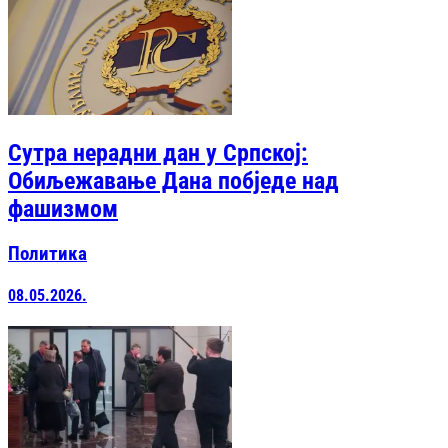
Сутра нерадни дан у Српској:
Обиљежавање Дана побједе над
фашизмом
Политика
08.05.2026.