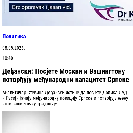
Политика
08.05.2026.
10:40
Деђански: Посјете Москви и Вашингтону
потврђују међународни капацитет Српске
Аналитичар Стевица Деђански истиче да посјете Додика САД
и Русији јачају међународну позицију Српске и потврђују њену
антифашистичку традицију.