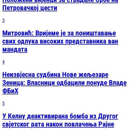
Петровачкој цести
3
Митровић: Вријеме је за поништавање
свих одлука високих представника ван
мандата
4
Неизвјесна судбина Нове жељезаре
Зеница: Власници одбацили понуде Владе
ФБиХ
5
У Келну деактивирана бомба из Другог
свјетског рата након повлачења Рајне