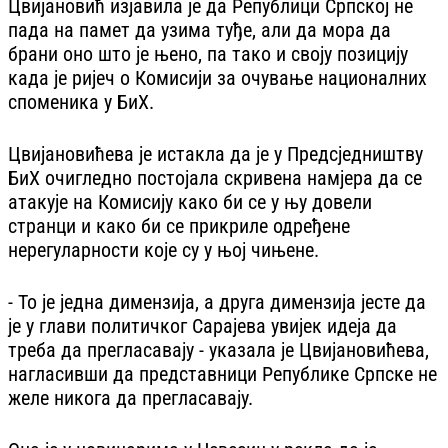
Цвијановић изјавила је да Републици Српској не
пада на памет да узима туђе, али да мора да
брани оно што је њено, па тако и своју позицију
када је ријеч о Комисији за очување националних
споменика у БиХ.
Цвијановићева је истакла да је у Предсједништву
БиХ очигледно постојала скривена намјера да се
атакује на Комисију како би се у њу довели
странци и како би се прикриле одређене
нерегуларности које су у њој чињене.
- То је једна димензија, а друга димензија јесте да
је у глави политичког Сарајева увијек идеја да
треба да прегласавају - указала је Цвијановићева,
нагласивши да представници Републике Српске не
желе никога да прегласавају.