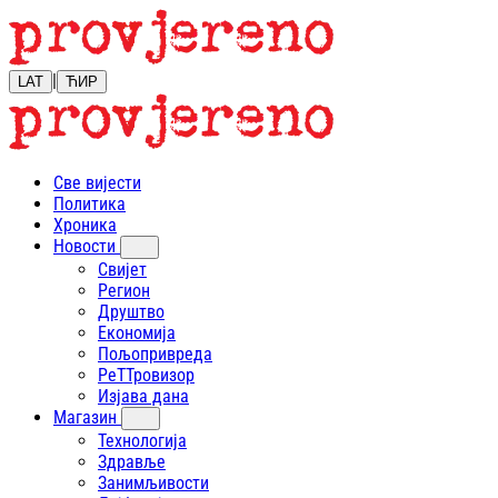
|
LAT
ЋИР
Све вијести
Политика
Хроника
Новости
Свијет
Регион
Друштво
Економија
Пољопривреда
РеТТровизор
Изјава дана
Магазин
Технологија
Здравље
Занимљивости