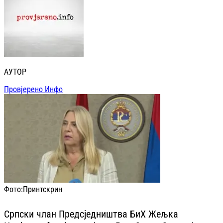
АУТОР
Провјерено Инфо
Фото:
Принтскрин
Српски члан Предсједништва БиХ Жељка