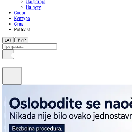
Лајфстajл
На путу
Спорт
Култура
Став
Pottcast
|
LAT
ЋИР