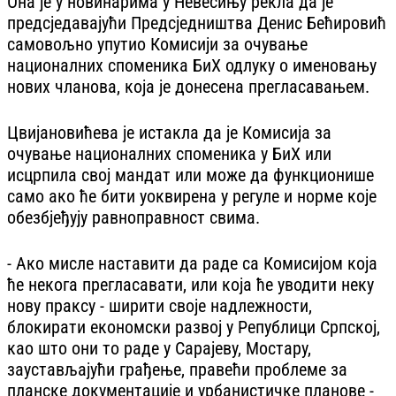
Она је у новинарима у Невесињу рекла да је
предсједавајући Предсједништва Денис Бећировић
самовољно упутио Комисији за очување
националних споменика БиХ одлуку о именовању
нових чланова, која је донесена прегласавањем.
Цвијановићева је истакла да је Комисија за
очување националних споменика у БиХ или
исцрпила свој мандат или може да функционише
само ако ће бити уоквирена у регуле и норме које
обезбјеђују равноправност свима.
- Ако мисле наставити да раде са Комисијом која
ће некога прегласавати, или која ће уводити неку
нову праксу - ширити своје надлежности,
блокирати економски развој у Републици Српској,
као што они то раде у Сарајеву, Мостару,
заустављајући грађење, правећи проблеме за
планске документације и урбанистичке планове -