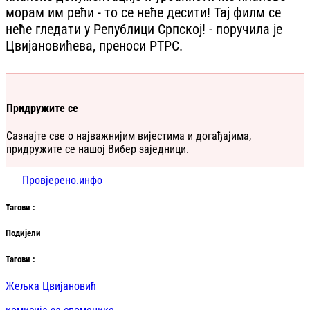
морам им рећи - то се неће десити! Тај филм се
неће гледати у Републици Српској! - поручила је
Цвијановићева, преноси РТРС.
Придружите се
Сазнајте све о најважнијим вијестима и догађајима,
придружите се нашој Вибер заједници.
Провјерено.инфо
Таг
ови
:
Подијели
Таг
ови
:
Жељка Цвијановић