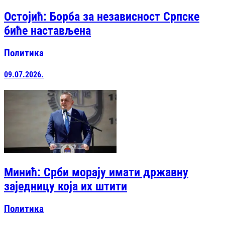
Остојић: Борба за независност Српске
биће настављена
Политика
09.07.2026.
Минић: Срби морају имати државну
заједницу која их штити
Политика