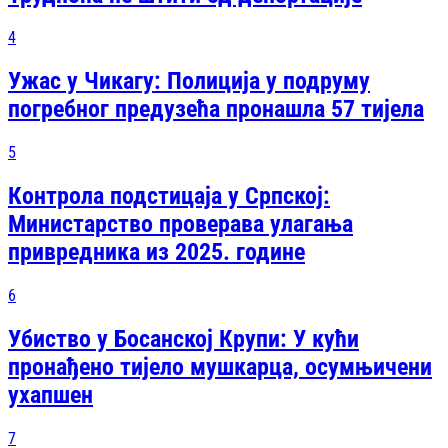
4
Ужас у Чикагу: Полиција у подруму
погребног предузећа пронашла 57 тијела
5
Контрола подстицаја у Српској:
Министарство проверава улагања
привредника из 2025. године
6
Убиство у Босанској Крупи: У кући
пронађено тијело мушкарца, осумњичени
ухапшен
7