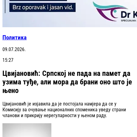
Политика
09.07.2026.
15:27
Цвијановић: Српској не пада на памет да
узима туђе, али мора да брани оно што је
њено
Цвијановић је изјавила да је постојала намјера да се у
Комисију за очување националних споменика уведу страни
чланови и прикрију нерегуларности у њеном раду.