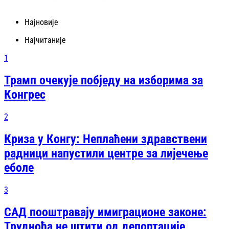
Најновије
Најчитаније
1
Трамп очекује побједу на изборима за
Конгрес
2
Криза у Конгу: Неплаћени здравствени
радници напустили центре за лијечење
еболе
3
САД пооштравају имиграционе законе:
Трудноћа не штити од депортације