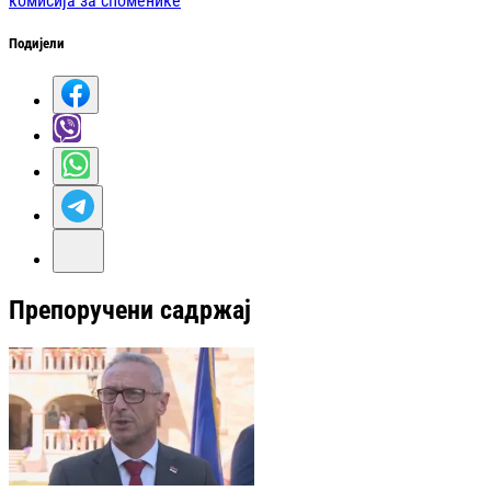
комисија за споменике
Подијели
Препоручени садржај