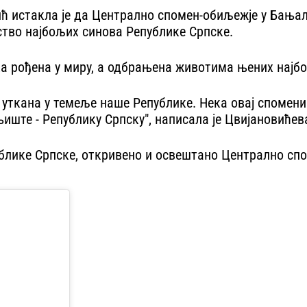
ћ истакла је да Централно спомен-обиљежје у Бања
јство најбољих синова Републике Српске.
ка рођена у миру, а одбрањена животима њених најб
ва уткана у темеље наше Републике. Нека овај спомен
гњиште - Републику Српску", написала је Цвијановићев
ублике Српске, откривено и освештано Централно спо