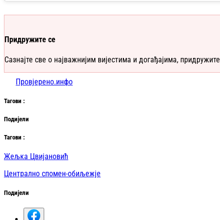
Придружите се
Сазнајте све о најважнијим вијестима и догађајима, придружите
Провјерено.инфо
Таг
ови
:
Подијели
Таг
ови
:
Жељка Цвијановић
Централно спомен-обиљежје
Подијели