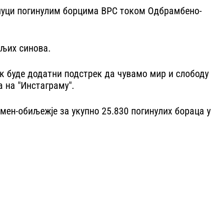
луци погинулим борцима ВРС током Одбрамбено-
ољих синова.
ик буде додатни подстрек да чувамо мир и слободу
а на "Инстаграму".
мен-обиљежје за укупно 25.830 погинулих бораца у