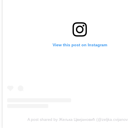
View this post on Instagram
A post shared by Жељка Цвијановић (@zeljka.cvijanov