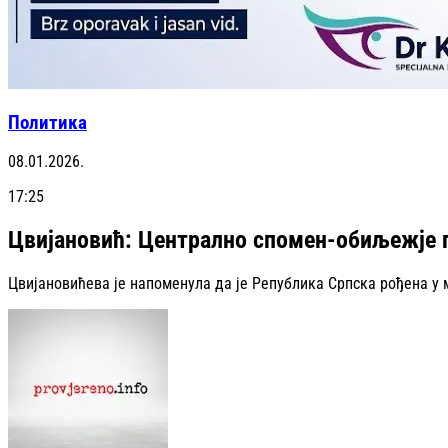
Политика
08.01.2026.
17:25
Цвијановић: Централно спомен-обиљежје п
Цвијановићева је напоменула да је Република Српска рођена у