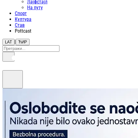
Лајфстajл
На путу
Спорт
Култура
Став
Pottcast
|
LAT
ЋИР