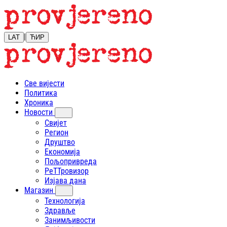
|
LAT
ЋИР
Све вијести
Политика
Хроника
Новости
Свијет
Регион
Друштво
Економија
Пољопривреда
РеТТровизор
Изјава дана
Магазин
Технологија
Здравље
Занимљивости