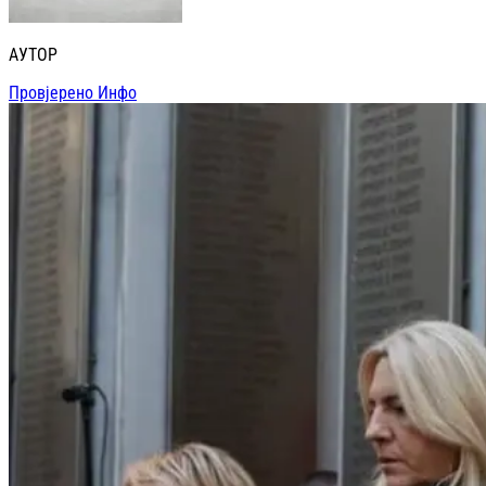
АУТОР
Провјерено Инфо