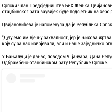
Српски члан Предсједништва БиХ Жељка Цвијанови
отаџбинског рата заувијек буде подсјетник на херо
Цвијановићева је напоменула да је Република Српс
"Дугујемо им вјечну захвалност, јер је њихова жрт
коју су за нас извојевали, али и наше заједничко о
У Бањалуци је данас, поводом 9. јануара, Дана Реп
Одбрамбено-отаџбинском рату Републике Српске.