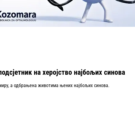
одсјетник на херојство најбољих синова
 миру, а одбрањена животима њених најбољих синова.