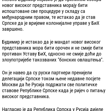
новог високог представника морају бити
испоштоване све процедуре у складу са
међународним правом, те истакао да је став
Српске да је вријеме колонијалне управе у БиХ
завршено.
Будимир је истакао да је мандат новог високог
представника мора бити орочен и не смије бити
противан Уставу БиХ, односно не смије доћи до
злоупотријебе такозваних "бонских овлаштења".
Он је навео да су руски партнери пренијели
делегацији Српске током њене недавне посјете
Москви да ће Русија подржати све политичке
ставове Републике Српске када је ријеч о питању
високог представника.
Нагласио је да Република Српска у Русија дијеле