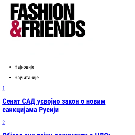
Најновије
Најчитаније
1
Сенат САД усвојио закон о новим
санкцијама Русији
2