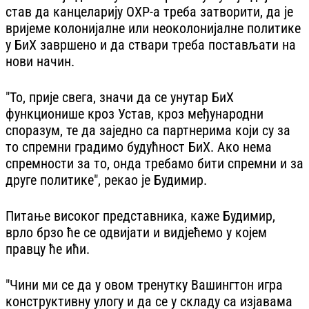
став да канцеларију ОХР-а треба затворити, да је
вријеме колонијалне или неоколонијалне политике
у БиХ завршено и да ствари треба постављати на
нови начин.
"То, прије свега, значи да се унутар БиХ
функционише кроз Устав, кроз међународни
споразум, те да заједно са партнерима који су за
то спремни градимо будућност БиХ. Ако нема
спремности за то, онда требамо бити спремни и за
друге политике", рекао је Будимир.
Питање високог представника, каже Будимир,
врло брзо ће се одвијати и видјећемо у којем
правцу ће ићи.
"Чини ми се да у овом тренутку Вашингтон игра
конструктивну улогу и да се у складу са изјавама