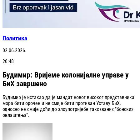
Политика
02.06.2026.
20:48
Будимир: Вријеме колонијалне управе у
БиХ завршено
Будимир је истакао да је мандат новог високог представника
мора бити орочен и не смије бити противан Уставу БиХ,
односно не смије доћи до злоупотријебе такозваних "бонских
овлаштења".