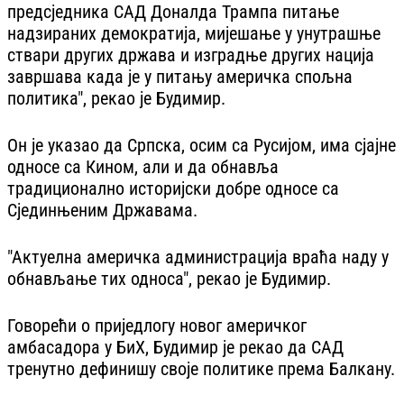
предсједника САД Доналда Трампа питање
надзираних демократија, мијешање у унутрашње
ствари других држава и изградње других нација
завршава када је у питању америчка спољна
политика", рекао је Будимир.
Он је указао да Српска, осим са Русијом, има сјајне
односе са Кином, али и да обнавља
традиционално историјски добре односе са
Сјединњеним Државама.
"Актуелна америчка администрација враћа наду у
обнављање тих односа", рекао је Будимир.
Говорећи о приједлогу новог америчког
амбасадора у БиХ, Будимир је рекао да САД
тренутно дефинишу своје политике према Балкану.