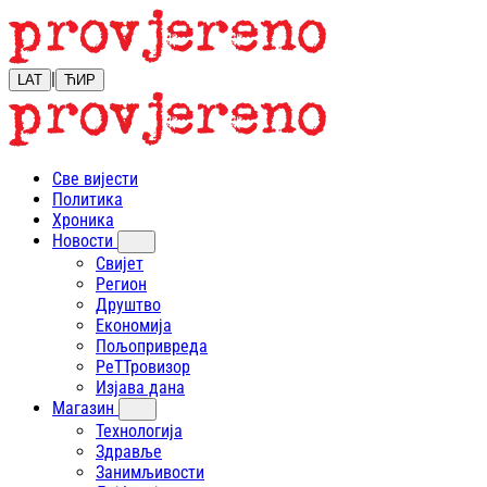
|
LAT
ЋИР
Све вијести
Политика
Хроника
Новости
Свијет
Регион
Друштво
Економија
Пољопривреда
РеТТровизор
Изјава дана
Магазин
Технологија
Здравље
Занимљивости