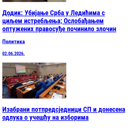
Додик: Убијање Срба у Ледићима с
циљем истребљења; Ослобађањем
оптужених правосуђе починило злочин
Политика
02.06.2026.
Изабрани потпредсједници СП и донесена
одлука о учешћу на изборима