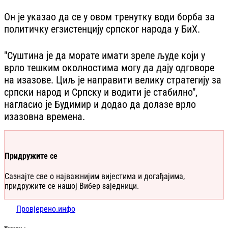
Он је указао да се у овом тренутку води борба за
политичку егзистенцију српског народа у БиХ.
"Суштина је да морате имати зреле људе који у
врло тешким околностима могу да дају одговоре
на изазове. Циљ је направити велику стратегију за
српски народ и Српску и водити је стабилно",
нагласио је Будимир и додао да долазе врло
изазовна времена.
Придружите се
Сазнајте све о најважнијим вијестима и догађајима,
придружите се нашој Вибер заједници.
Провјерено.инфо