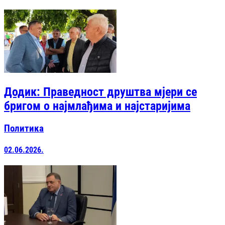
Додик: Праведност друштва мјери се
бригом о најмлађима и најстаријима
Политика
02.06.2026.