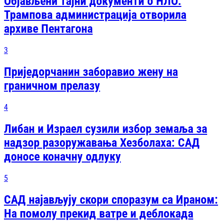
Објављени тајни документи о НЛО:
Трампова администрација отворила
архиве Пентагона
3
Приједорчанин заборавио жену на
граничном прелазу
4
Либан и Израел сузили избор земаља за
надзор разоружавања Хезболаха: САД
доносе коначну одлуку
5
САД најављују скори споразум са Ираном:
На помолу прекид ватре и деблокада