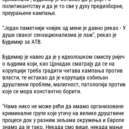
политикантству и да је то све у духу предизборне,
преурањене кампање.
"Један паметнији човјек од мене је давно рекао - У
души сваког сензационализма је лаж", рекао је
Будимир за АТВ.
Будимир је навео да је у идеолошком смислу ријеч
о људима који, као Црнадак сматрају да се на
корупцији треба градити читава кампања против
власти, те истакао да је корупција озбиљан
друштвени проблем, малигност, патологија против
које се мора константно борити.
"Нама нико не може рећи да имамо организоване
криминалне групе које утичу на велике друштвене
процесе док у разним зељама окружења и Европе
знамо да је тако. Некада смо више, некада мање