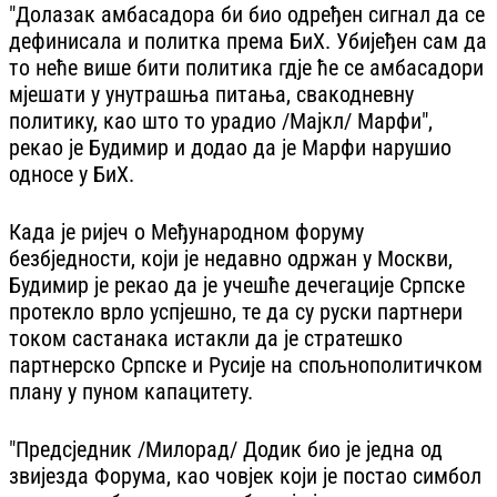
"Долазак амбасадора би био одређен сигнал да се
дефинисала и политка према БиХ. Убијеђен сам да
то неће више бити политика гдје ће се амбасадори
мјешати у унутрашња питања, свакодневну
политику, као што то урадио /Мајкл/ Марфи",
рекао је Будимир и додао да је Марфи нарушио
односе у БиХ.
Када је ријеч о Међународном форуму
безбједности, који је недавно одржан у Москви,
Будимир је рекао да је учешће дечегације Српске
протекло врло успјешно, те да су руски партнери
током састанака истакли да је стратешко
партнерско Српске и Русије на спољнополитичком
плану у пуном капацитету.
"Предсједник /Милорад/ Додик био је једна од
звијезда Форума, као човјек који је постао симбол