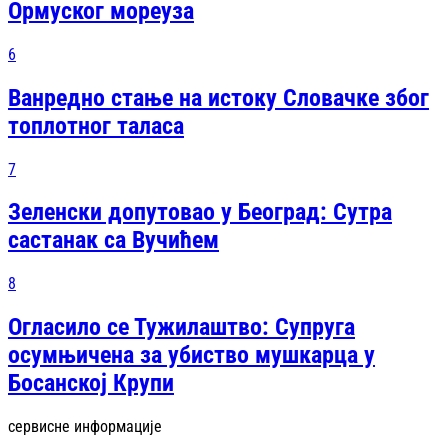
Ормуског мореуза
6
Ванредно стање на истоку Словачке због
топлотног таласа
7
Зеленски допутовао у Београд: Сутра
састанак са Вучићем
8
Огласило се Тужилаштво: Супруга
осумњичена за убиство мушкарца у
Босанској Крупи
сервисне информације