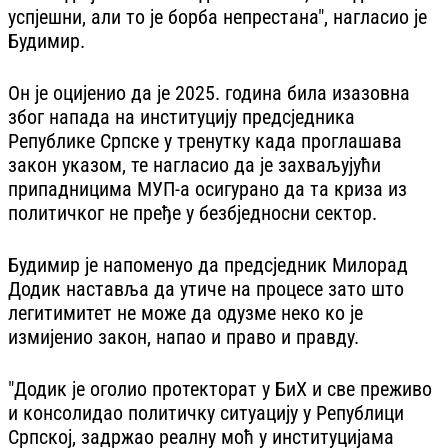
успјешни, али то је борба непрестана", нагласио је
Будимир.
Он је оцијенио да је 2025. година била изазовна
због напада на институцију предсједника
Републике Српске у тренутку када проглашава
закон указом, те нагласио да је захваљујући
припадницима МУП-а осигурано да та криза из
политичког не пређе у безбједносни сектор.
Будимир је напоменуо да предсједник Милорад
Додик наставља да утиче на процесе зато што
легитимитет не може да одузме неко ко је
измијенио закон, напао и право и правду.
"Додик је оголио протекторат у БиХ и све преживо
и консолидао политичку ситуацију у Републици
Српској, задржао реалну моћ у институцијама