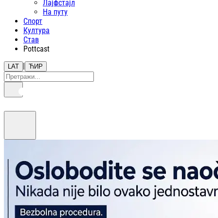
Лајфстajл
На путу
Спорт
Култура
Став
Pottcast
|
LAT
ЋИР