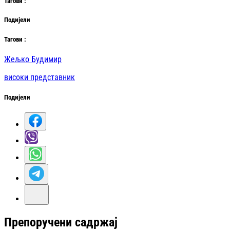
Таг
ови
:
Подијели
Таг
ови
:
Жељко Будимир
високи представник
Подијели
Препоручени садржај