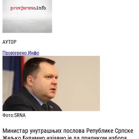
АУТОР
Провјерено Инфо
Фото:
SRNA
Министар унутрашњих послова Републике Српске
Жељко Будимир изјавио је да приликом избора