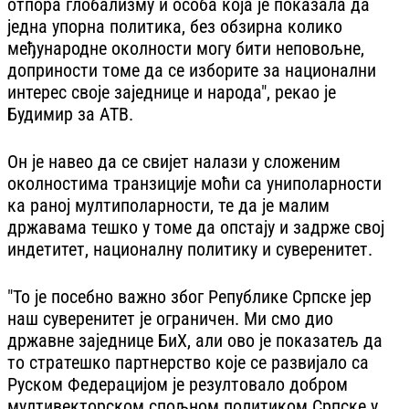
отпора глобализму и особа која је показала да
једна упорна политика, без обзирна колико
међународне околности могу бити неповољне,
доприности томе да се изборите за национални
интерес своје заједнице и народа", рекао је
Будимир за АТВ.
Он је навео да се свијет налази у сложеним
околностима транзиције моћи са униполарности
ка раној мултиполарности, те да је малим
државама тешко у томе да опстају и задрже свој
индетитет, националну политику и суверенитет.
"То је посебно важно због Републике Српске јер
наш суверенитет је ограничен. Ми смо дио
државне заједнице БиХ, али ово је показатељ да
то стратешко партнерство које се развијало са
Руском Федерацијом је резултовало добром
мултивекторском спољном политиком Српске у