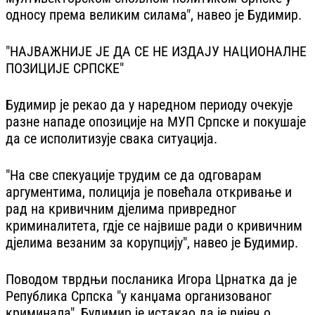
односу према великим силама", навео је Будимир.
"НАЈВАЖНИЈЕ ЈЕ ДА СЕ НЕ ИЗДАЈУ НАЦИОНАЛНЕ
ПОЗИЦИЈЕ СРПСКЕ"
Будимир је рекао да у наредном периоду очекује
разне нападе опозиције на МУП Српске и покушаје
да се исполитизује свака ситуација.
"На све спекуације трудим се да одговарам
аргументима, полиција је повећала откривање и
рад на кривичним дјелима привредног
криминалитета, гдје се највише ради о кривичним
дјелима везаним за корупцију", навео је Будимир.
Поводом тврдњи посланика Игора Црнатка да је
Република Српска "у канџама организованог
криминала", Будимир је истакао да је ријеч о