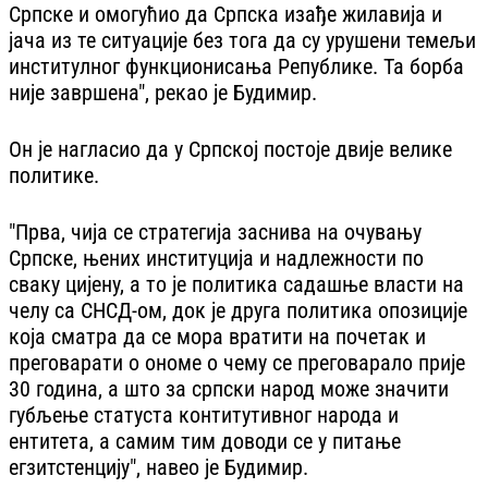
Српске и омогућио да Српска изађе жилавија и
јача из те ситуације без тога да су урушени темељи
институлног функционисања Републике. Та борба
није завршена", рекао је Будимир.
Он је нагласио да у Српској постоје двије велике
политике.
"Прва, чија се стратегија заснива на очувању
Српске, њених институција и надлежности по
сваку цијену, а то је политика садашње власти на
челу са СНСД-ом, док је друга политика опозиције
која сматра да се мора вратити на почетак и
преговарати о ономе о чему се преговарало прије
30 година, а што за српски народ може значити
губљење статуста контитутивног народа и
ентитета, а самим тим доводи се у питање
егзитстенцију", навео је Будимир.