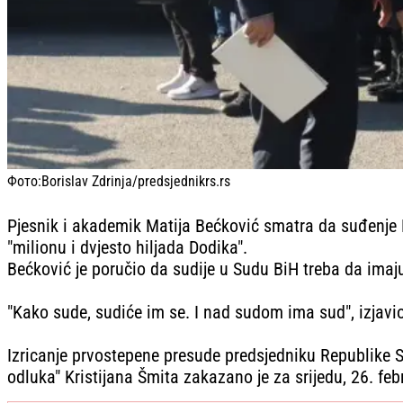
Фото:
Borislav Zdrinja/predsjednikrs.rs
Pjesnik i akademik Matija Bećković smatra da suđenje M
"milionu i dvjesto hiljada Dodika".
Bećković je poručio da sudije u Sudu BiH treba da imaj
"Kako sude, sudiće im se. I nad sudom ima sud", izjavio
Izricanje prvostepene presude predsjedniku Republike 
odluka" Kristijana Šmita zakazano je za srijedu, 26. feb