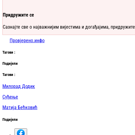
Придружите се
Сазнајте све о најважнијим вијестима и догађајима, придружите
Провјерено.инфо
Таг
ови
:
Подијели
Таг
ови
:
Милорад Додик
Суђење
Матија Бећковић
Подијели