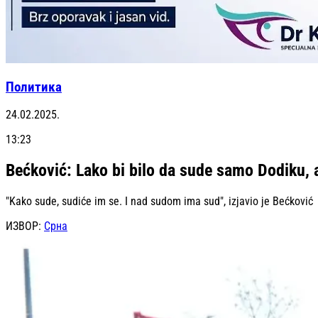
Политика
24.02.2025.
13:23
Bećković: Lako bi bilo da sude samo Dodiku, a
"Kako sude, sudiće im se. I nad sudom ima sud", izjavio je Bećković
ИЗВОР:
Срна