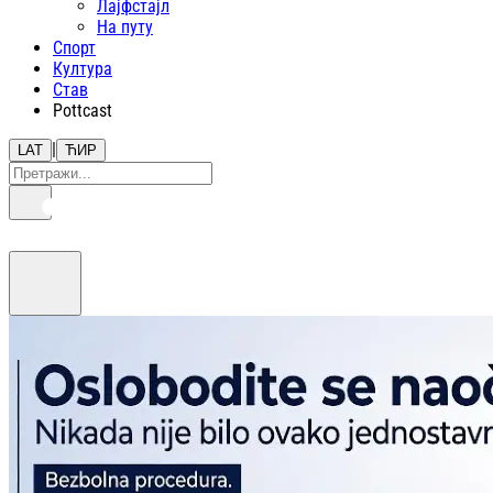
Лајфстajл
На путу
Спорт
Култура
Став
Pottcast
|
LAT
ЋИР