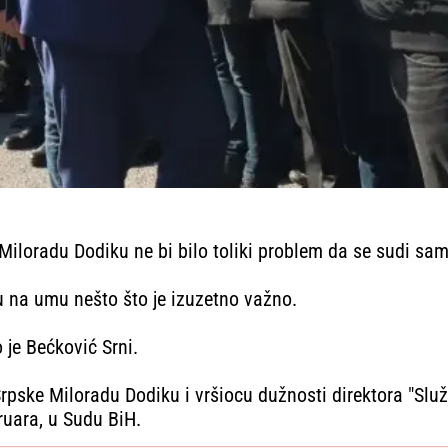
iloradu Dodiku ne bi bilo toliki problem da se sudi sam
u na umu nešto što je izuzetno važno.
 je Bećković Srni.
Srpske Miloradu Dodiku i vršiocu dužnosti direktora "Sl
ruara, u Sudu BiH.