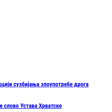
кцији сузбијања злоупотребе дрога
је слово Устава Хрватске