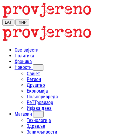
|
LAT
ЋИР
Све вијести
Политика
Хроника
Новости
Свијет
Регион
Друштво
Економија
Пољопривреда
РеТТровизор
Изјава дана
Магазин
Технологија
Здравље
Занимљивости