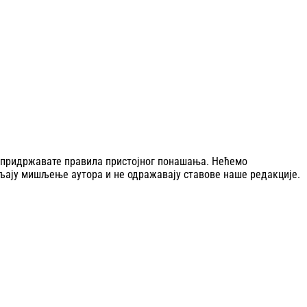
се придржавате правила пристојног понашања. Нећемо
љају мишљење аутора и не одражавају ставове наше редакције.