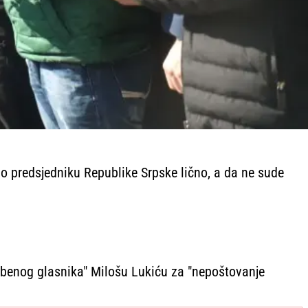
o predsjedniku Republike Srpske lično, a da ne sude
užbenog glasnika" Milošu Lukiću za "nepoštovanje