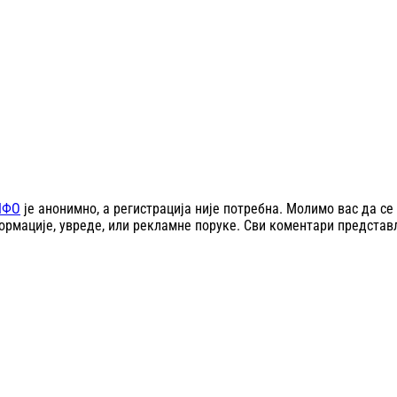
НФО
је анонимно, а регистрација није потребна. Молимо вас да 
рмације, увреде, или рекламне поруке. Сви коментари представ