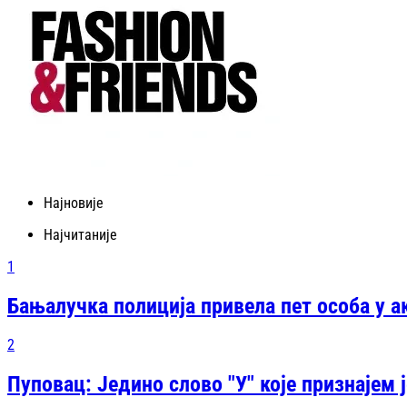
Најновије
Најчитаније
1
Бањалучка полиција привела пет особа у а
2
Пуповац: Једино слово "У" које признајем 