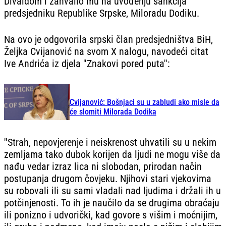
Divaldom i zahvalio mu na uvođenju sankcija
predsjedniku Republike Srpske, Miloradu Dodiku.
Na ovo je odgovorila srpski član predsjedništva BiH,
Željka Cvijanović na svom X nalogu, navodeći citat
Ive Andrića iz djela ''Znakovi pored puta'':
Cvijanović: Bošnjaci su u zabludi ako misle da
će slomiti Milorada Dodika
''Strah, nepovjerenje i neiskrenost uhvatili su u nekim
zemljama tako dubok korijen da ljudi ne mogu više da
nađu vedar izraz lica ni slobodan, prirodan način
postupanja drugom čovjeku. Njihovi stari vjekovima
su robovali ili su sami vladali nad ljudima i držali ih u
potčinjenosti. To ih je naučilo da se drugima obraćaju
ili ponizno i udvorički, kad govore s višim i moćnijim,