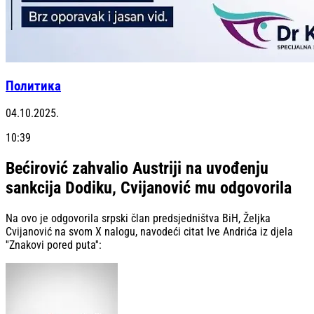
Политика
04.10.2025.
10:39
Bećirović zahvalio Austriji na uvođenju
sankcija Dodiku, Cvijanović mu odgovorila
Na ovo je odgovorila srpski član predsjedništva BiH, Željka
Cvijanović na svom X nalogu, navodeći citat Ive Andrića iz djela
''Znakovi pored puta'':