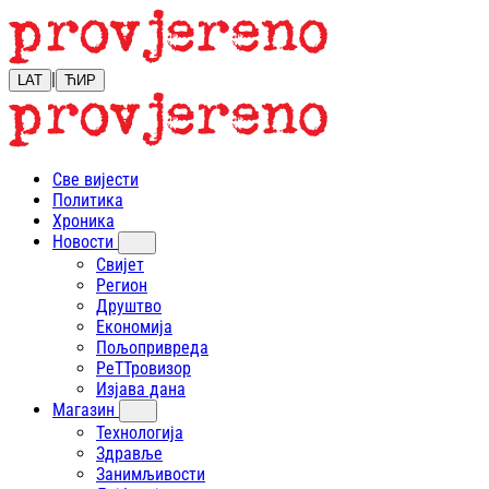
|
LAT
ЋИР
Све вијести
Политика
Хроника
Новости
Свијет
Регион
Друштво
Економија
Пољопривреда
РеТТровизор
Изјава дана
Магазин
Технологија
Здравље
Занимљивости