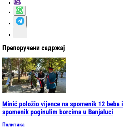
Препоручени садржај
Minić položio vijence na spomenik 12 beba i
spomenik poginulim borcima u Banjaluci
Политика