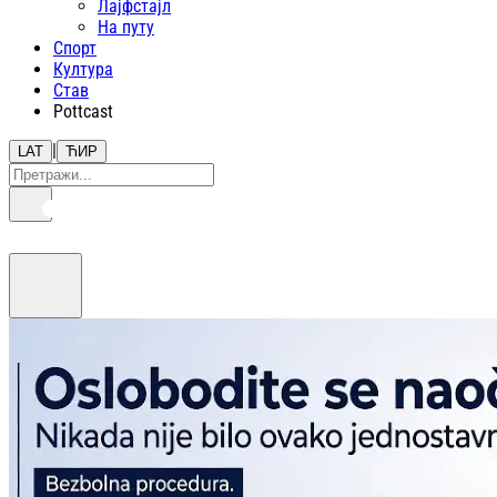
Лајфстajл
На путу
Спорт
Култура
Став
Pottcast
|
LAT
ЋИР