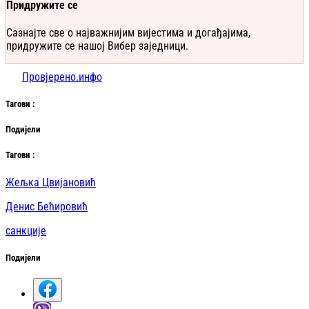
Придружите се
Сазнајте све о најважнијим вијестима и догађајима,
придружите се нашој Вибер заједници.
Провјерено.инфо
Таг
ови
:
Подијели
Таг
ови
:
Жељка Цвијановић
Денис Бећировић
санкције
Подијели