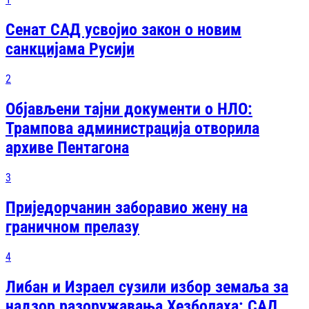
Сенат САД усвојио закон о новим
санкцијама Русији
2
Објављени тајни документи о НЛО:
Трампова администрација отворила
архиве Пентагона
3
Приједорчанин заборавио жену на
граничном прелазу
4
Либан и Израел сузили избор земаља за
надзор разоружавања Хезболаха: САД