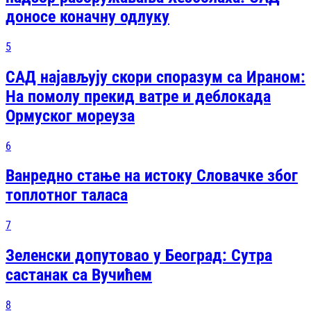
доносе коначну одлуку
5
САД најављују скори споразум са Ираном:
На помолу прекид ватре и деблокада
Ормуског мореуза
6
Ванредно стање на истоку Словачке због
топлотног таласа
7
Зеленски допутовао у Београд: Сутра
састанак са Вучићем
8