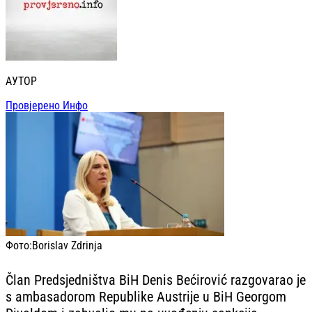
АУТОР
Провјерено Инфо
Фото:
Borislav Zdrinja
Član Predsjedništva BiH Denis Bećirović razgovarao je
s ambasadorom Republike Austrije u BiH Georgom