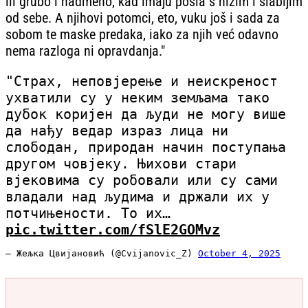
ili grubo i nadmeno, kad imaju posla s nižim i slabijim
od sebe. A njihovi potomci, eto, vuku još i sada za
sobom te maske predaka, iako za njih već odavno
nema razloga ni opravdanja."
"Страх, неповјерење и неискреност
ухватили су у неким земљама тако
дубок коријен да људи не могу више
да нађу ведар израз лица ни
слободан, природан начин поступања
другом човјеку. Њихови стари
вјековима су робовали или су сами
владали над људима и држали их у
потчињености. То их…
pic.twitter.com/fSlE2GOMvz
— Жељка Цвијановић (@Cvijanovic_Z)
October 4, 2025