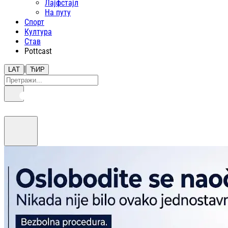
Лајфстajл
На путу
Спорт
Култура
Став
Pottcast
|
LAT
ЋИР