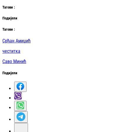
Таг
ови
:
Подијели
Таг
ови
:
Срђан Амиџић
честитка
Саво Минић
Подијели