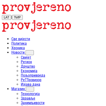
|
LAT
ЋИР
Све вијести
Политика
Хроника
Новости
Свијет
Регион
Друштво
Економија
Пољопривреда
РеТТровизор
Изјава дана
Магазин
Технологија
Здравље
Занимљивости