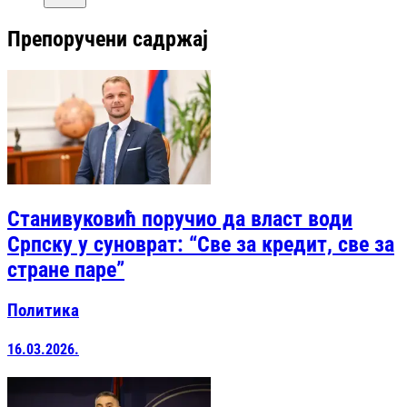
Препоручени садржај
Станивуковић поручио да власт води
Српску у суноврат: “Све за кредит, све за
стране паре”
Политика
16.03.2026.