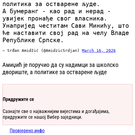
политика за остварене људе.
А бумеранг - као рад и нерад -
увијек пронађе свог власника.
Унапријед честитам Сави Минићу, што
ће наставити свој рад на челу Владе
Републике Српске.
— Srđan Amidžić (@AmidzicSrdjan)
March 16, 2026
Амиџић је поручио да су надимци за школско
двориште, а политике за остварене људе
Придружите се
Сазнајте све о најважнијим вијестима и догађајима,
придружите се нашој Вибер заједници.
Провјерено.инфо