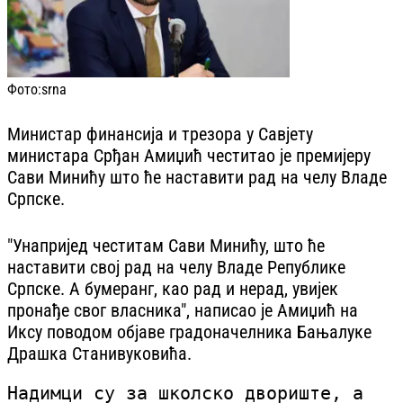
Фото:
srna
Министар финансија и трезора у Савјету
министара Срђан Амиџић честитао је премијеру
Сави Минићу што ће наставити рад на челу Владе
Српске.
"Унапријед честитам Сави Минићу, што ће
наставити свој рад на челу Владе Републике
Српске. А бумеранг, као рад и нерад, увијек
пронађе свог власника", написао је Амиџић на
Иксу поводом објаве градоначелника Бањалуке
Драшка Станивуковића.
Надимци су за школско двориште, а