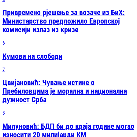
Привремено рјешење за возаче из БиХ:
Министарство предложило Европској
комисији излаз из кризе
6
Кумови на слободи
7
Цвијановић: Чување истине о
Пребиловцима је морална и национална
дужност Срба
8
Милуновић: БДП би до краја године могао
износити 20 милијарди КМ