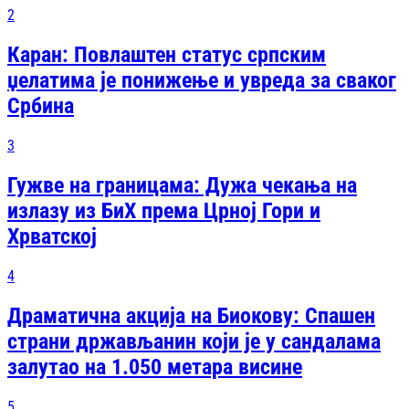
2
Каран: Повлаштен статус српским
џелатима је понижење и увреда за сваког
Србина
3
Гужве на границама: Дужа чекања на
излазу из БиХ према Црној Гори и
Хрватској
4
Драматична акција на Биокову: Спашен
страни држављанин који је у сандалама
залутао на 1.050 метара висине
5