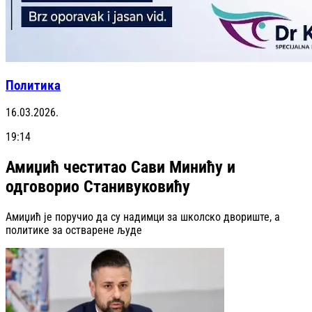
Политика
16.03.2026.
19:14
Амиџић честитао Сави Минићу и
одговорио Станивуковићу
Амиџић је поручио да су надимци за школско двориште, а
политике за остварене људе