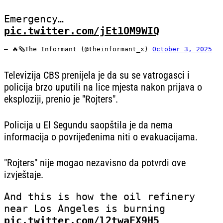
Emergency…
pic.twitter.com/jEt1OM9WIQ
— 🔥🗞The Informant (@theinformant_x)
October 3, 2025
Televizija CBS prenijela je da su se vatrogasci i
policija brzo uputili na lice mjesta nakon prijava o
eksploziji, prenio je "Rojters".
Policija u El Segundu saopštila je da nema
informacija o povrijeđenima niti o evakuacijama.
"Rojters" nije mogao nezavisno da potvrdi ove
izvještaje.
And this is how the oil refinery
near Los Angeles is burning
pic.twitter.com/l2twaEX9H5