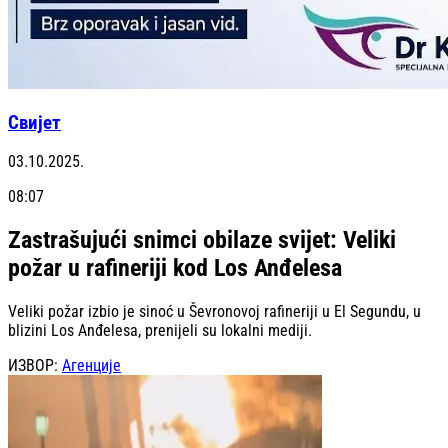
Свијет
03.10.2025.
08:07
Zastrašujući snimci obilaze svijet: Veliki
požar u rafineriji kod Los Anđelesa
Veliki požar izbio je sinoć u Ševronovoj rafineriji u El Segundu, u
blizini Los Anđelesa, prenijeli su lokalni mediji.
ИЗВОР:
Агенције