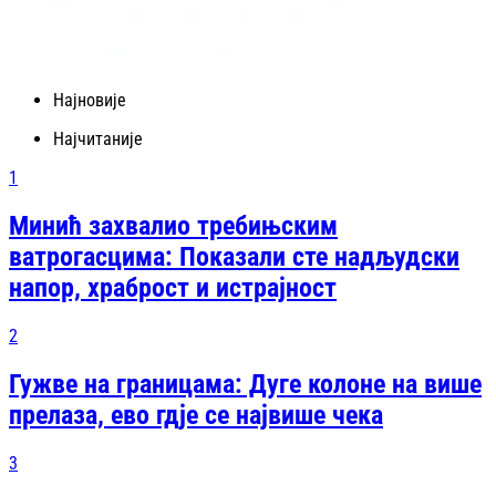
Најновије
Најчитаније
1
Минић захвалио требињским
ватрогасцима: Показали сте надљудски
напор, храброст и истрајност
2
Гужве на границама: Дуге колоне на више
прелаза, ево гдје се највише чека
3