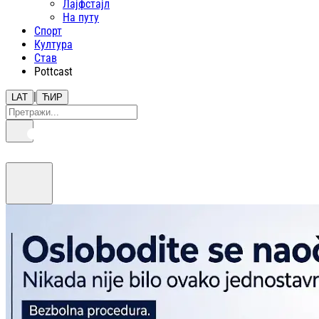
Лајфстajл
На путу
Спорт
Култура
Став
Pottcast
|
LAT
ЋИР