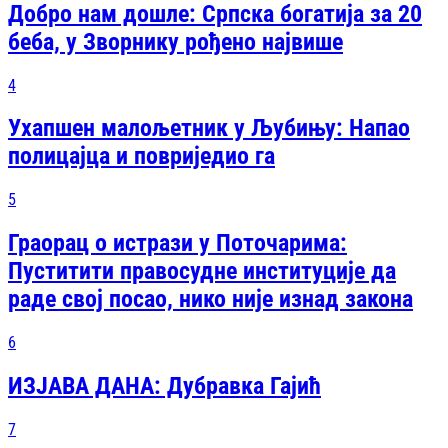
Добро нам дошле: Српска богатија за 20
беба, у Зворнику рођено највише
4
Ухапшен малољетник у Љубињу: Напао
полицајца и повриједио га
5
Граорац о истрази у Поточарима:
Пуститити правосудне институције да
раде свој посао, нико није изнад закона
6
ИЗЈАВА ДАНА: Дубравка Гајић
7