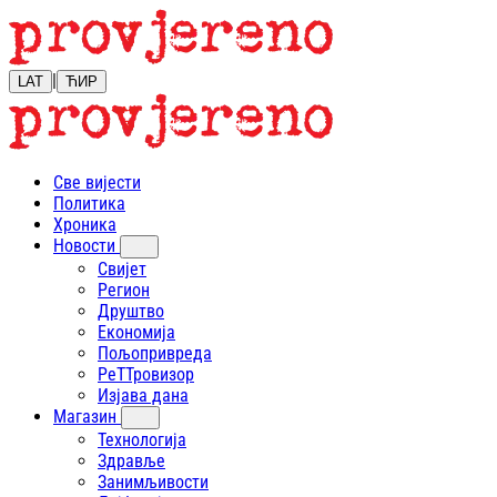
|
LAT
ЋИР
Све вијести
Политика
Хроника
Новости
Свијет
Регион
Друштво
Економија
Пољопривреда
РеТТровизор
Изјава дана
Магазин
Технологија
Здравље
Занимљивости