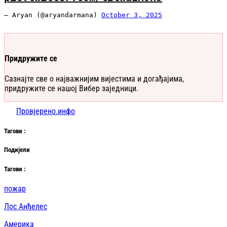
— Aryan (@aryandarmana)
October 3, 2025
Придружите се
Сазнајте све о најважнијим вијестима и догађајима,
придружите се нашој Вибер заједници.
Провјерено.инфо
Таг
ови
:
Подијели
Таг
ови
:
пожар
Лос Анђелес
Америка