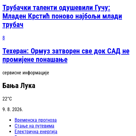
Трубачки таленти одушевили Гучу:
Младен Крстић поново најбољи млади
трубач
8
Техеран: Ормуз затворен све док САД не
промијене понашање
сервисне информације
Бања Лука
22
°C
9. 8. 2026.
Временска прогноза
Стање на путевима
Електрична енергија