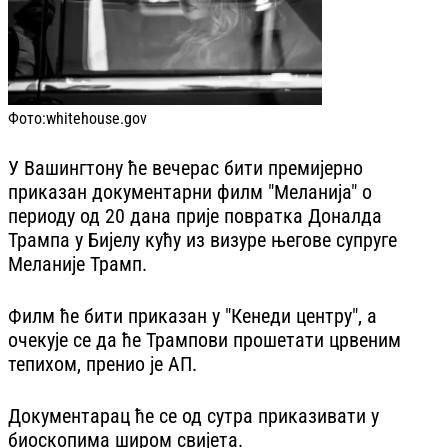
Фото:
whitehouse.gov
У Вашингтону ће вечерас бити премијерно
приказан документарни филм "Меланија" о
периоду од 20 дана прије повратка Доналда
Трампа у Бијелу кућу из визуре његове супруге
Меланије Трамп.
Филм ће бити приказан у "Кенеди центру", а
очекује се да ће Трампови прошетати црвеним
тепихом, пренио је АП.
Документарац ће се од сутра приказивати у
биоскопима широм свијета.