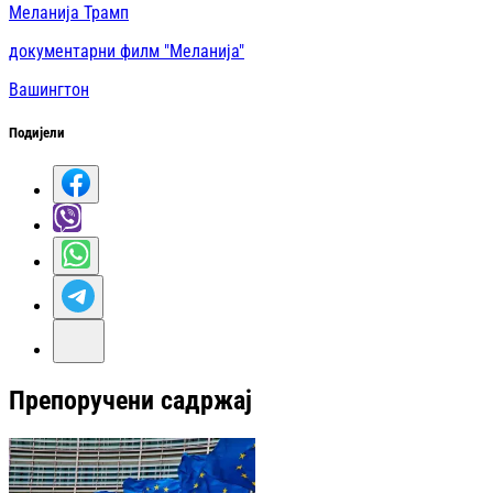
Меланија Трамп
документарни филм "Меланија"
Вашингтон
Подијели
Препоручени садржај