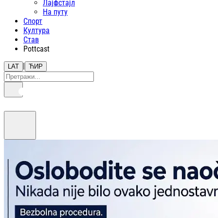
Лајфстajл
На путу
Спорт
Култура
Став
Pottcast
|
LAT
ЋИР