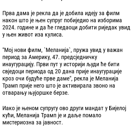
Прва дама је рекла да је добила идеју за филм
након што је њен супруг побиједио на изборима
2024. године и да ће гледаоци добити риједак увид
у њен живот иза кулиса.
"Мој нови филм, `Меланија`, пружа увид у важан
период за Америку, 47. предсједничку
инаугурацију. Први пут у историји људи ће бити
свједоци периода од 20 дана прије инаугурације
кроз очи будуће прве даме", рекла је Меланија
Трамп прије него што је активирала звоно на
отварању њујоршке берзе.
Иако је њеном супругу ово други мандат у Бијелој
кући, Меланија Трамп је и даље помало
мистериозна за јавност.