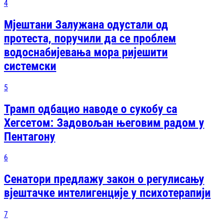
4
Мјештани Залужана одустали од
протеста, поручили да се проблем
водоснабијевања мора ријешити
системски
5
Трамп одбацио наводе о сукобу са
Хегсетом: Задовољан његовим радом у
Пентагону
6
Сенатори предлажу закон о регулисању
вјештачке интелигенције у психотерапији
7