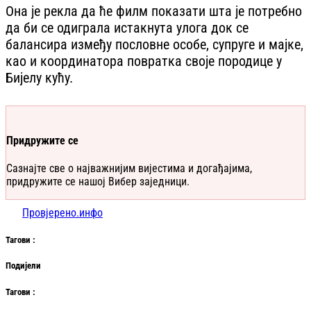
Она је рекла да ће филм показати шта је потребно
да би се одиграла истакнута улога док се
балансира између пословне особе, супруге и мајке,
као и координатора повратка своје породице у
Бијелу кућу.
Придружите се
Сазнајте све о најважнијим вијестима и догађајима,
придружите се нашој Вибер заједници.
Провјерено.инфо
Таг
ови
:
Подијели
Таг
ови
: