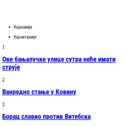
Најновије
Најчитаније
1
Ове бањалучке улице сутра неће имати
струје
2
Ванредно стање у Ковину
3
Борац славио против Витебска