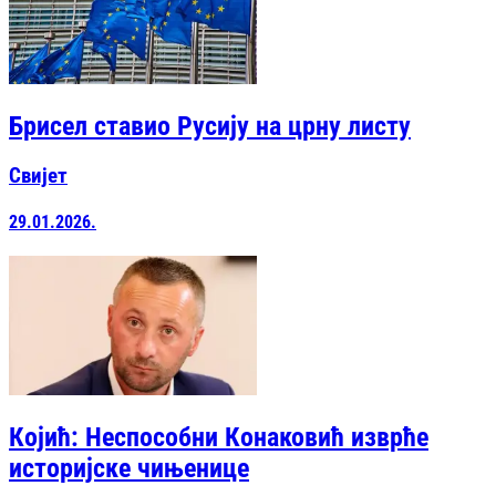
Брисел ставио Русију на црну листу
Свијет
29.01.2026.
Којић: Неспособни Конаковић изврће
историјске чињенице