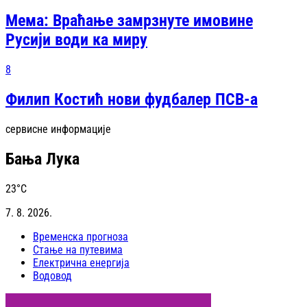
Мема: Враћање замрзнуте имовине
Русији води ка миру
8
Филип Костић нови фудбалер ПСВ-а
сервисне информације
Бања Лука
23
°C
7. 8. 2026.
Временска прогноза
Стање на путевима
Електрична енергија
Водовод