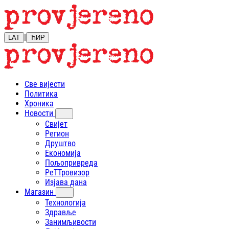
|
LAT
ЋИР
Све вијести
Политика
Хроника
Новости
Свијет
Регион
Друштво
Економија
Пољопривреда
РеТТровизор
Изјава дана
Магазин
Технологија
Здравље
Занимљивости