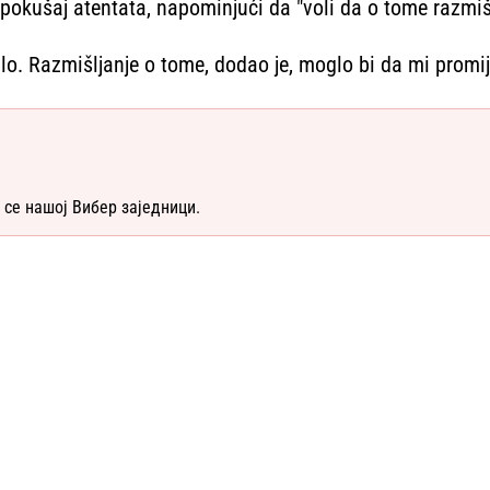
okušaj atentata, napominjući da "voli da o tome razmiš
lo. Razmišljanje o tome, dodao je, moglo bi da mi promije
 се нашој Вибер заједници.