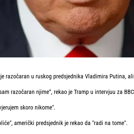
e razočaran u ruskog predsjednika Vladimira Putina, ali 
sam razočaran njime“, rekao je Tramp u intervjuu za BBC,
 vjerujem skoro nikome".
liće", američki predsjednik je rekao da "radi na tome".