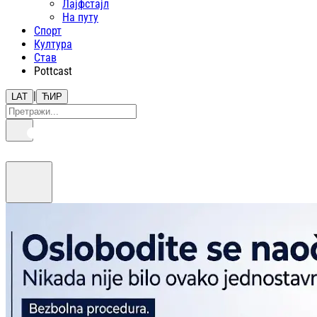
Лајфстajл
На путу
Спорт
Култура
Став
Pottcast
|
LAT
ЋИР