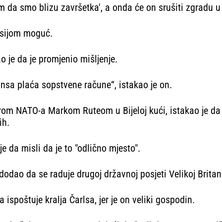
m da smo blizu završetka', a onda će on srušiti zgradu u 
Rusijom moguć.
o je da je promjenio mišljenje.
nsa plaća sopstvene račune“, istakao je on.
m NATO-a Markom Ruteom u Bijeloj kući, istakao je da i d
ih.
je da misli da je to "odlično mjesto".
odao da se raduje drugoj državnoj posjeti Velikoj Britan
a ispoštuje kralja Čarlsa, jer je on veliki gospodin.