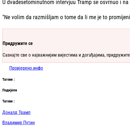
U dvadesetominutnom intervjuu Tramp se osvrnuo i na p
"Ne volim da razmišljam o tome da li me je to promijeni
Придружите се
Сазнајте све о најважнијим вијестима и догађајима, придружите
Провјерено.инфо
Таг
ови
:
Подијели
Таг
ови
:
Доналд Трамп
Владимир Путин