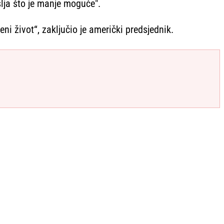
lja što je manje moguće".
ni život“, zaključio je američki predsjednik.