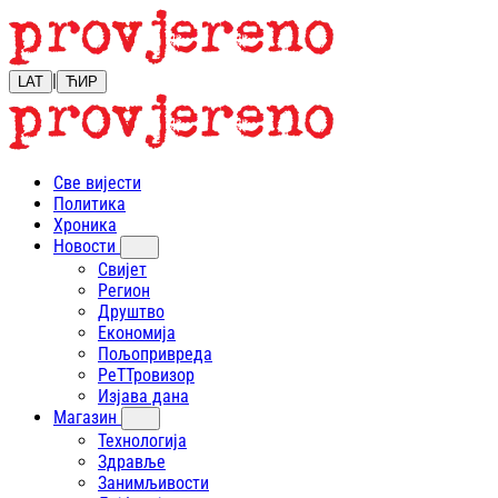
|
LAT
ЋИР
Све вијести
Политика
Хроника
Новости
Свијет
Регион
Друштво
Економија
Пољопривреда
РеТТровизор
Изјава дана
Магазин
Технологија
Здравље
Занимљивости