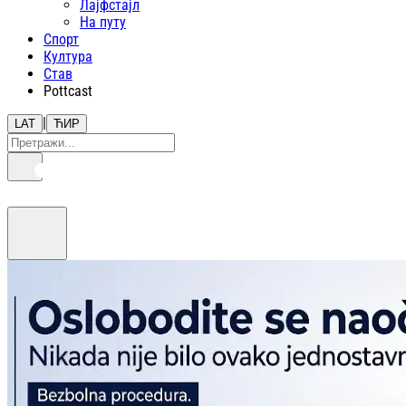
Лајфстajл
На путу
Спорт
Култура
Став
Pottcast
|
LAT
ЋИР