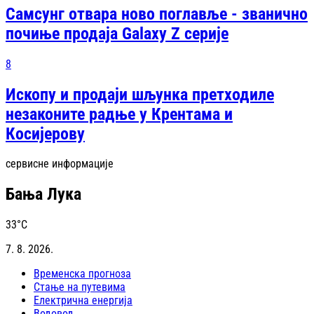
Самсунг отвара ново поглавље - званично
почиње продаја Galaxy Z серије
8
Ископу и продаји шљунка претходиле
незаконите радње у Крентама и
Косијерову
сервисне информације
Бања Лука
33
°C
7. 8. 2026.
Временска прогноза
Стање на путевима
Електрична енергија
Водовод