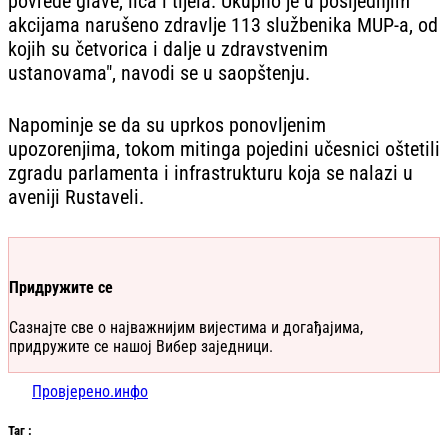
povrede glave, lica i tijela. Ukupno je u posljednjim
akcijama narušeno zdravlje 113 službenika MUP-a, od
kojih su četvorica i dalje u zdravstvenim
ustanovama", navodi se u saopštenju.
Napominje se da su uprkos ponovljenim
upozorenjima, tokom mitinga pojedini učesnici oštetili
zgradu parlamenta i infrastrukturu koja se nalazi u
aveniji Rustaveli.
Придружите се
Сазнајте све о најважнијим вијестима и догађајима,
придружите се нашој Вибер заједници.
Провјерено.инфо
Таг
: