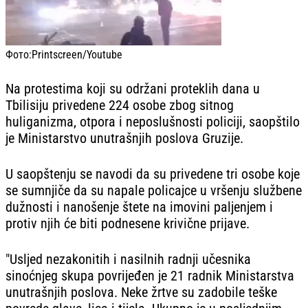
Фото:
Printscreen/Youtube
Na protestima koji su održani proteklih dana u
Tbilisiju privedene 224 osobe zbog sitnog
huliganizma, otpora i neposlušnosti policiji, saopštilo
je Ministarstvo unutrašnjih poslova Gruzije.
U saopštenju se navodi da su privedene tri osobe koje
se sumnjiče da su napale policajce u vršenju službene
dužnosti i nanošenje štete na imovini paljenjem i
protiv njih će biti podnesene krivične prijave.
"Usljed nezakonitih i nasilnih radnji učesnika
sinoćnjeg skupa povrijeđen je 21 radnik Ministarstva
unutrašnjih poslova. Neke žrtve su zadobile teške