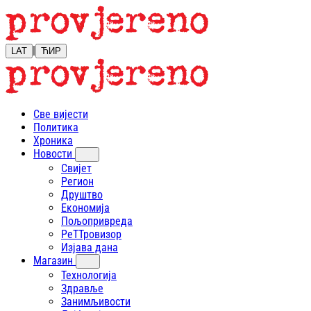
|
LAT
ЋИР
Све вијести
Политика
Хроника
Новости
Свијет
Регион
Друштво
Економија
Пољопривреда
РеТТровизор
Изјава дана
Магазин
Технологија
Здравље
Занимљивости