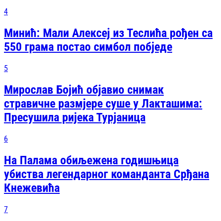
4
Минић: Мали Алексеј из Теслића рођен са
550 грама постао симбол побједе
5
Мирослав Бојић објавио снимак
стравичне размјере суше у Лакташима:
Пресушила ријека Турјаница
6
На Палама обиљежена годишњица
убиства легендарног команданта Срђана
Кнежевића
7