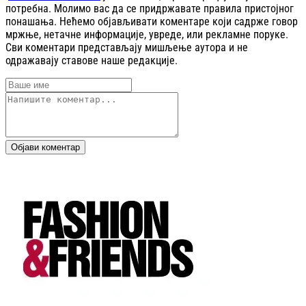
потребна. Молимо вас да се придржавате правила пристојног
понашања. Нећемо објављивати коментаре који садрже говор
мржње, нетачне информације, увреде, или рекламне поруке.
Сви коментари представљају мишљење аутора и не
одражавају ставове наше редакције.
Објави коментар