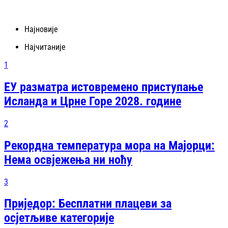
Најновије
Најчитаније
1
ЕУ разматра истовремено приступање
Исланда и Црне Горе 2028. године
2
Рекордна температура мора на Мајорци:
Нема освјежења ни ноћу
3
Приједор: Бесплатни плацеви за
осјетљиве категорије