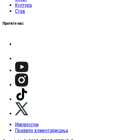
Култура
Став
Пратите нас:
Импрессум
Правило коментарисања