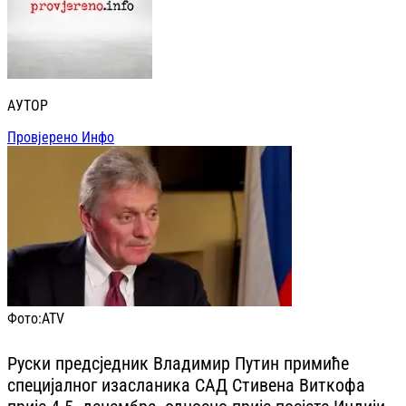
АУТОР
Провјерено Инфо
Фото:
ATV
Руски предсједник Владимир Путин примиће
специјалног изасланика САД Стивена Виткофа