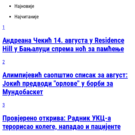
Најновије
Најчитаније
1
Андреана Чекић 14. августа у Residence
Hill у Бањалуци спрема ноћ за памћење
2
Алимпијевић саопштио списак за август:
Јокић предводи "орлове" у борби за
Мундобаскет
3
Провјерено открива: Радник УКЦ-а
терорисао колеге, нападао и пацијенте