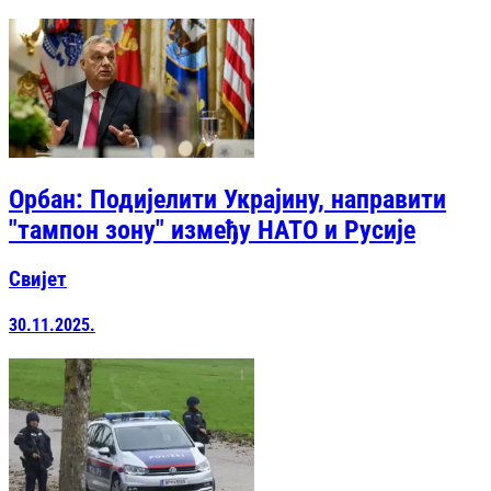
Орбан: Подијелити Украјину, направити
"тампон зону" између НАТО и Русије
Свијет
30.11.2025.