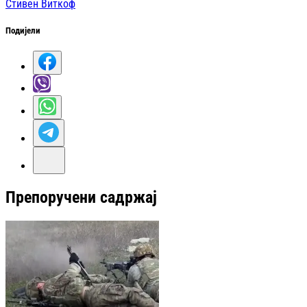
Стивен Виткоф
Подијели
Препоручени садржај