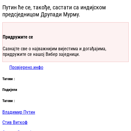
Путин ће се, такође, састати са индијском
предсједницом Друпади Мурму.
Придружите се
Сазнајте све о најважнијим вијестима и догађајима,
придружите се нашој Вибер заједници.
Провјерено.инфо
Таг
ови
:
Подијели
Таг
ови
:
Владимир Путин
Стив Виткоф