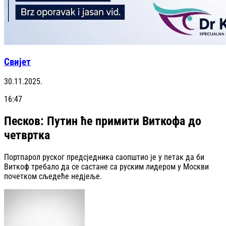
Свијет
30.11.2025.
16:47
Песков: Путин ће примити Виткофа до
четвртка
Портпарол руског предсједника саопштио је у петак да би
Виткоф требало да се састане са руским лидером у Москви
почетком сљедеће недјеље.