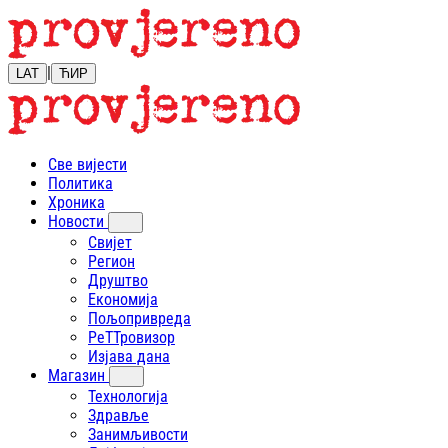
|
LAT
ЋИР
Све вијести
Политика
Хроника
Новости
Свијет
Регион
Друштво
Економија
Пољопривреда
РеТТровизор
Изјава дана
Магазин
Технологија
Здравље
Занимљивости