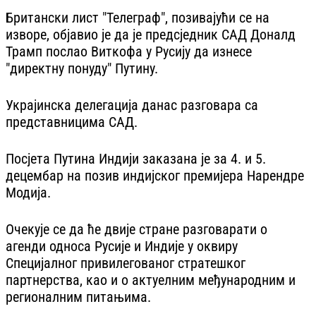
Британски лист "Телеграф", позивајући се на
изворе, објавио је да је предсједник САД Доналд
Трамп послао Виткофа у Русију да изнесе
"директну понуду" Путину.
Украјинска делегација данас разговара са
представницима САД.
Посјета Путина Индији заказана је за 4. и 5.
децембар на позив индијског премијера Нарендре
Модија.
Очекује се да ће двије стране разговарати о
агенди односа Русије и Индије у оквиру
Специјалног привилегованог стратешког
партнерства, као и о актуелним међународним и
регионалним питањима.