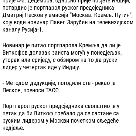
прије 4-5. децембра, односно прије посјете Индији,
потврдио је портпарол руског предсједника
Дмитриј Песков у емисији "Москва. Кремљ. Путин",
коју води новинар Павел Зарубин на телевизијском
каналу Русија-1.
Новинар је питао портпарола Кремља да ли је
Виткофов долазак заиста могућ у понедјељак,
уторак или сриједу, с обзиром на то да руски
лидер у четвртак иде у Индију.
- Методом дедукције, погодили сте - рекао је
Песков, преноси ТАСС.
Портпарол руског предсједника саопштио је у
петак да би Виткоф требало да се састане са
руским лидером у Москви почетком сљедеће
недјеље.