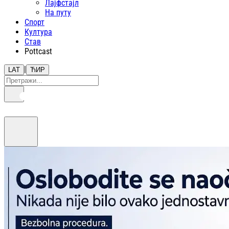
Лајфстajл
На путу
Спорт
Култура
Став
Pottcast
|
LAT
ЋИР