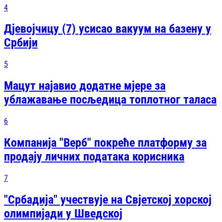
4
Дјевојчицу (7) усисао вакуум на базену у
Србији
5
Мацут најавио додатне мјере за
ублажавање посљедица топлотног таласа
6
Компанија "Верб" покреће платформу за
продају личних података корисника
7
"Србадија" учествује на Свјетској хорској
олимпијади у Шведској