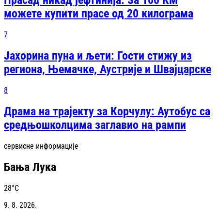
Прасад никад јефтинија: За 100 КМ
можете купити прасе од 20 килограма
7
Јахорина пуна и љети: Гости стижу из
региона, Њемачке, Аустрије и Швајцарске
8
Драма на трајекту за Корчулу: Аутобус са
средњошколцима заглавио на рампи
сервисне информације
Бања Лука
28
°C
9. 8. 2026.