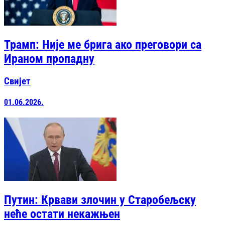
Трамп: Није ме брига ако преговори са
Ираном пропадну
Свијет
01.06.2026.
Путин: Крвави злочин у Старобељску
неће остати некажњен