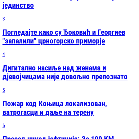
јединство
3
Погледајте како су Ђоковић и Георгиев
"запалили" црногорско приморје
4
Дигитално насиље над женама и
дјевојчицама није довољно препознато
5
Пожар код Коњица локализован,
ватрогасци и даље на терену
6