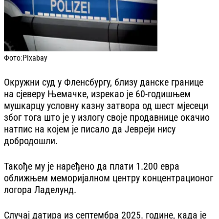
Фото:
Pixabay
Окружни суд у Фленсбургу, близу данске границе
на сјеверу Њемачке, изрекао је 60-годишњем
мушкарцу условну казну затвора од шест мјесеци
због тога што је у излогу своје продавнице окачио
натпис на којем је писало да Јевреји нису
добродошли.
Такође му је наређено да плати 1.200 евра
оближњем меморијалном центру концентрационог
логора Ладелунд.
Случај датира из септембра 2025. године, када је