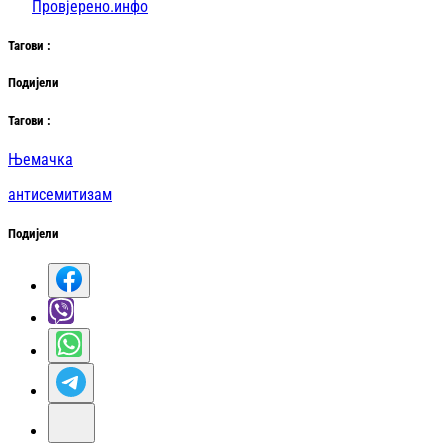
Провјерено.инфо
Таг
ови
:
Подијели
Таг
ови
:
Њемачка
антисемитизам
Подијели