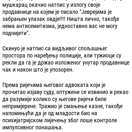
мушкарац окачио натпис у излогу своје
продавнице на којем је писало "Јеврејима је
забрањен улазак овдје!!!! Ништа лично, такође
нема антисемитизма, једноставно вас не могу
поднијети".
Скинуо је натпис са видљивог спољашњег
простора по наређењу полиције, али тужиоци су
рекли да га је држао изложеног унутар продавнице
чак и након што је упозорен.
Према ријечима његовог адвоката који је
прочитао изјаву суду, оптужени се извинио и рекао
да разумије колико су његове ријечи биле
непримјерене. Тражио је смањење казне, такође
напомињући да је од младости био на
психијатријском лијечењу због лоше контроле
импулсивног понашања.