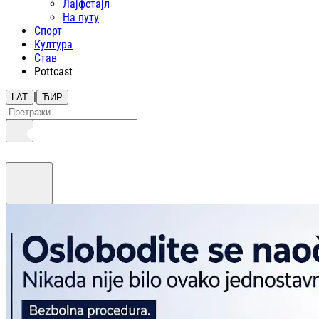
Лајфстajл
На путу
Спорт
Култура
Став
Pottcast
|
LAT
ЋИР