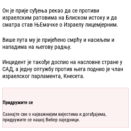
Он је прије суђења рекао да се противи
израелским ратовима на Блиском истоку и да
сматра став ЊЕмачке о Израелу лицемјерним.
Више пута му је пријећено смрћу и насиљем и
нападима на његову радњу.
Инцидент је такође доспио на насловне стране у
САД, а једну оптужбу против њега поднио је члан
израелског парламента, Кнесета.
Придружите се
Сазнајте све о најважнијим вијестима и догађајима,
придружите се нашој Вибер заједници.