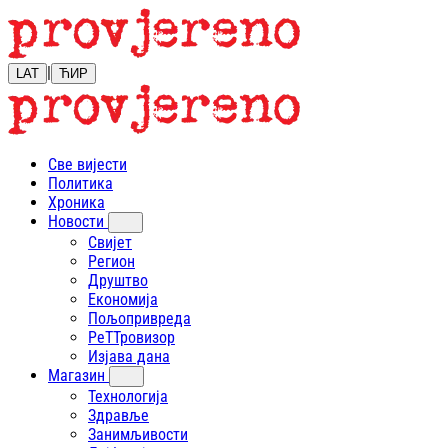
|
LAT
ЋИР
Све вијести
Политика
Хроника
Новости
Свијет
Регион
Друштво
Економија
Пољопривреда
РеТТровизор
Изјава дана
Магазин
Технологија
Здравље
Занимљивости