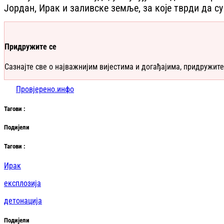
Јордан, Ирак и заливске земље, за које тврди да су
Придружите се
Сазнајте све о најважнијим вијестима и догађајима, придружите
Провјерено.инфо
Таг
ови
:
Подијели
Таг
ови
:
Ирак
експлозија
детонација
Подијели