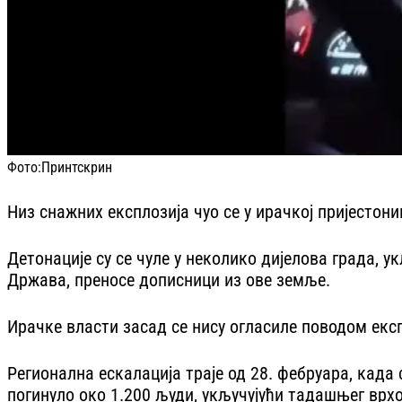
Фото:
Принтскрин
Низ снажних експлозија чуо се у ирачкој пријестони
Детонације су се чуле у неколико дијелова града, 
Држава, преносе дописници из ове земље.
Ирачке власти засад се нису огласиле поводом експ
Регионална ескалација траје од 28. фебруара, када
погинуло око 1.200 људи, укључујући тадашњег врх