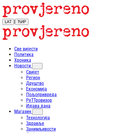
|
LAT
ЋИР
Све вијести
Политика
Хроника
Новости
Свијет
Регион
Друштво
Економија
Пољопривреда
РеТТровизор
Изјава дана
Магазин
Технологија
Здравље
Занимљивости