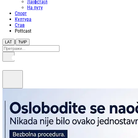
Лајфстajл
На путу
Спорт
Култура
Став
Pottcast
|
LAT
ЋИР