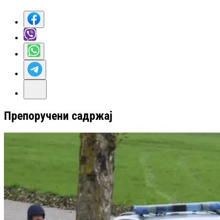
Препоручени садржај