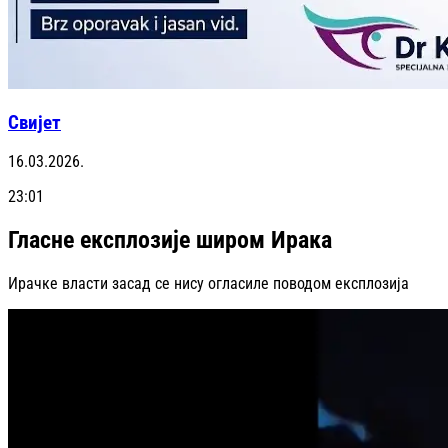
Свијет
16.03.2026.
23:01
Гласне експлозије широм Ирака
Ирачке власти засад се нису огласиле поводом експлозија