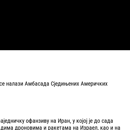
дје се налази Амбасада Сједињених Америчких
једничку офанзиву на Иран, у којој је до сада
падима дроновима и ракетама на Израел, као и на