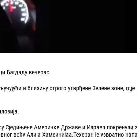
ци Багдаду вечерас.
укључујући и близину строго утврђене Зелене зоне, г
лозија.
 су Сједињене Америчке Државе и Израел покренули за
овног вођу Алија Хамеинијаа.Техеран је узвратио на