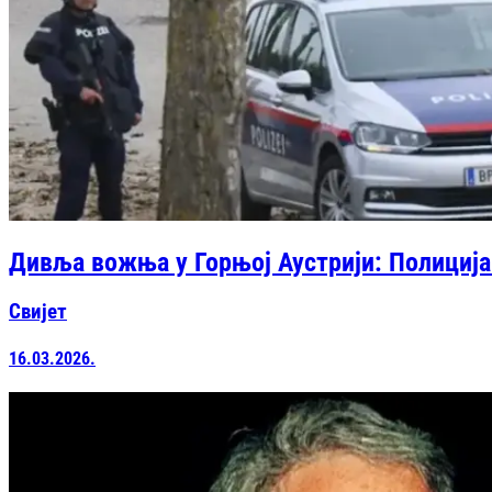
Дивља вожња у Горњој Аустрији: Полиција 
Свијет
16.03.2026.