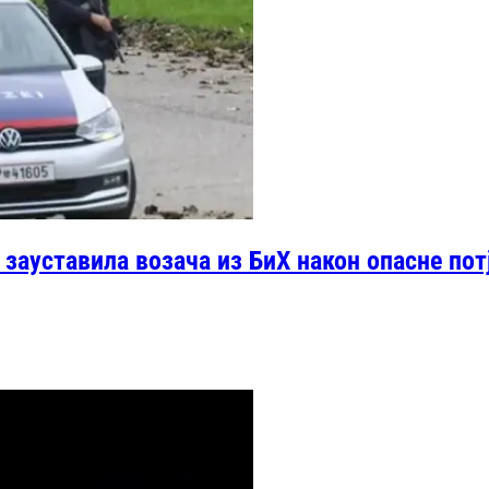
зауставила возача из БиХ након опасне пот