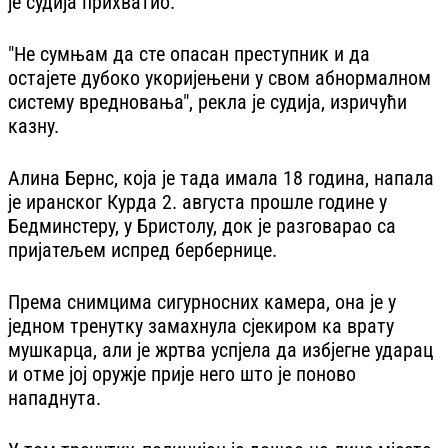
је судија прихватио.
"Не сумњам да сте опасан преступник и да
остајете дубоко укоријењени у свом абнормалном
систему вредновања", рекла је судија, изричући
казну.
Алина Бернс, која је тада имала 18 година, напала
је иранског Курда 2. августа прошле године у
Бедминстеру, у Бристолу, док је разговарао са
пријатељем испред бербернице.
Према снимцима сигурносних камера, она је у
једном тренутку замахнула сјекиром ка врату
мушкарца, али је жртва успјела да избјегне ударац
и отме јој оружје прије него што је поново
нападнута.