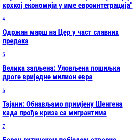
крхкој економији у име евроинтеграција"
4
Одржан марш на Цер у част славних
предака
5
Велика запљена: Уловљена пошиљка
дроге вриједне милион евра
6
Тајани: Обнављамо примјену Шенгена
када прође криза са мигрантима
7
Борац рутинском побједом отворио