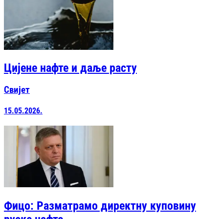
Цијене нафте и даље расту
Свијет
15.05.2026.
Фицо: Разматрамо директну куповину