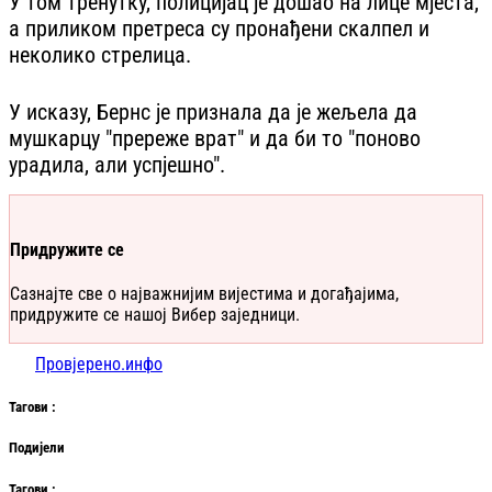
У том тренутку, полицијац је дошао на лице мјеста,
а приликом претреса су пронађени скалпел и
неколико стрелица.
У исказу, Бернс је признала да је жељела да
мушкарцу "пререже врат" и да би то "поново
урадила, али успјешно".
Придружите се
Сазнајте све о најважнијим вијестима и догађајима,
придружите се нашој Вибер заједници.
Провјерено.инфо
Таг
ови
:
Подијели
Таг
ови
: