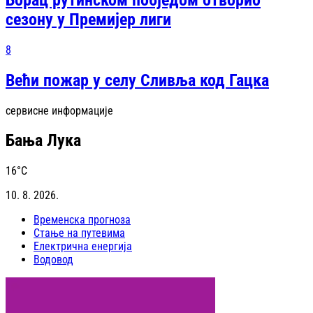
сезону у Премијер лиги
8
Већи пожар у селу Сливља код Гацка
сервисне информације
Бања Лука
16
°C
10. 8. 2026.
Временска прогноза
Стање на путевима
Електрична енергија
Водовод