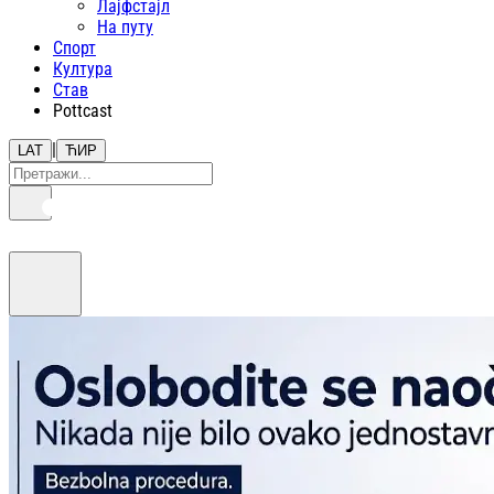
Лајфстajл
На путу
Спорт
Култура
Став
Pottcast
|
LAT
ЋИР