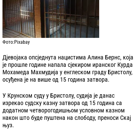
Фото:
Pixabay
Дјевојака опсједнута нацистима Алина Бернс, која
је прошле године напала сјекиром иранског Курда
Мохамеда Махмудија у енглеском граду Бристолу,
осуђена је на више од 15 година затвора.
У Крунском суду у Бристолу, судија је данас
изрекао судску казну затвора од 15 година са
додатном четворогодишњом условном казном
након што буде пуштена на слободу, преноси Скај
њуз.