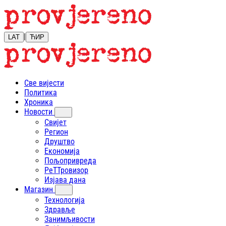
|
LAT
ЋИР
Све вијести
Политика
Хроника
Новости
Свијет
Регион
Друштво
Економија
Пољопривреда
РеТТровизор
Изјава дана
Магазин
Технологија
Здравље
Занимљивости