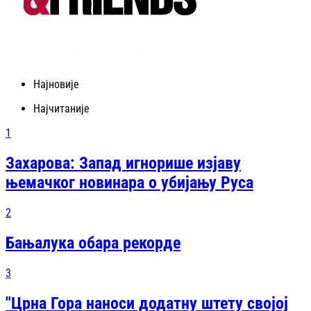
Најновије
Најчитаније
1
Захарова: Запад игнорише изјаву
њемачког новинара о убијању Руса
2
Бањалука обара рекорде
3
"Црна Гора наноси додатну штету својој