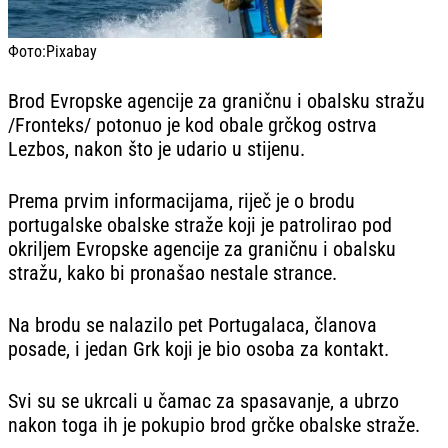
Фото:
Pixabay
Brod Evropske agencije za graničnu i obalsku stražu
/Fronteks/ potonuo je kod obale grčkog ostrva
Lezbos, nakon što je udario u stijenu.
Prema prvim informacijama, riječ je o brodu
portugalske obalske straže koji je patrolirao pod
okriljem Evropske agencije za graničnu i obalsku
stražu, kako bi pronašao nestale strance.
Na brodu se nalazilo pet Portugalaca, članova
posade, i jedan Grk koji je bio osoba za kontakt.
Svi su se ukrcali u čamac za spasavanje, a ubrzo
nakon toga ih je pokupio brod grčke obalske straže.