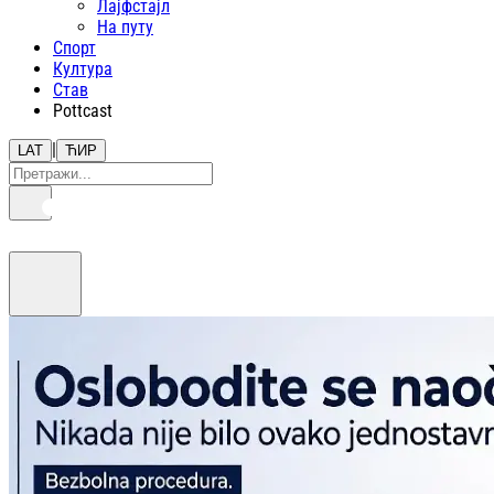
Лајфстajл
На путу
Спорт
Култура
Став
Pottcast
|
LAT
ЋИР