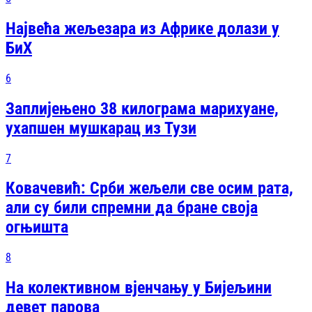
Највећа жељезара из Африке долази у
БиХ
6
Заплијењено 38 килограма марихуане,
ухапшен мушкарац из Тузи
7
Ковачевић: Срби жељели све осим рата,
али су били спремни да бране своја
огњишта
8
На колективном вјенчању у Бијељини
девет парова