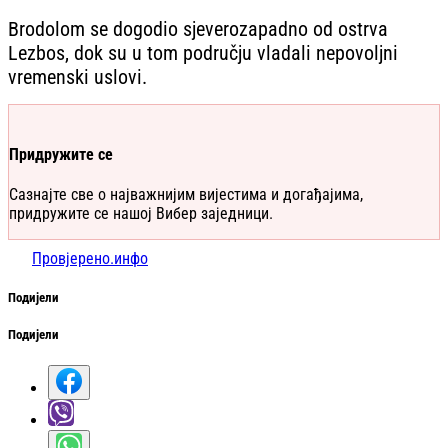
Brodolom se dogodio sjeverozapadno od ostrva
Lezbos, dok su u tom području vladali nepovoljni
vremenski uslovi.
Придружите се
Сазнајте све о најважнијим вијестима и догађајима,
придружите се нашој Вибер заједници.
Провјерено.инфо
Подијели
Подијели