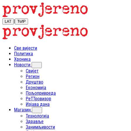
|
LAT
ЋИР
Све вијести
Политика
Хроника
Новости
Свијет
Регион
Друштво
Економија
Пољопривреда
РеТТровизор
Изјава дана
Магазин
Технологија
Здравље
Занимљивости