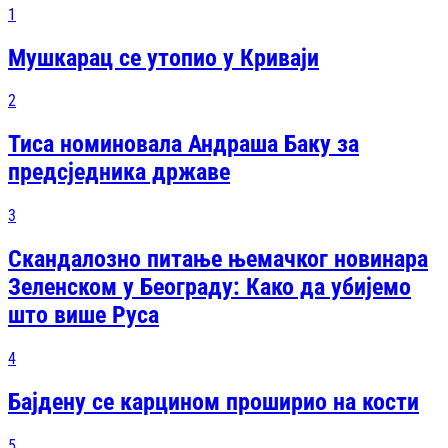
1
Мушкарац се утопио у Криваји
2
Тиса номиновала Андраша Баку за
предсједника државе
3
Скандалозно питање њемачког новинара
Зеленском у Београду: Како да убијемо
што више Руса
4
Бајдену се карцином проширио на кости
5