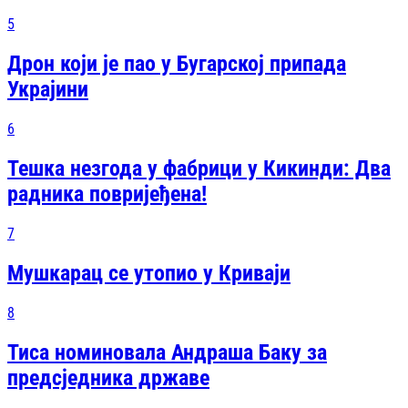
5
Дрон који је пао у Бугарској припада
Украјини
6
Тешка незгода у фабрици у Кикинди: Два
радника повријеђена!
7
Мушкарац се утопио у Криваји
8
Тиса номиновала Андраша Баку за
предсједника државе