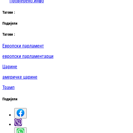
Провјерено.инфо
Таг
ови
:
Подијели
Таг
ови
:
Европски парламент
европски парламентарци
Царине
америчке царине
Трамп
Подијели