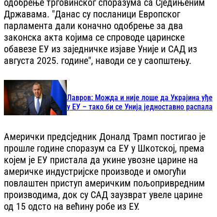
одобрење трговинског споразума са Сједињеним
Државама. "Данас су посланици Европског
парламента дали коначно одобрење за два
законска акта којима се спроводе царинске
обавезе ЕУ из заједничке изјаве Уније и САД из
августа 2025. године", наводи се у саопштењу.
Лавров: Можда и није лоше да Украјина уђе
у ЕУ – тако би се Унија једноставно распала
Амерички предсједник Доналд Трамп постигао је
прошле године споразум са ЕУ у Шкотској, према
којем је ЕУ пристала да укине увозне царине на
америчке индустријске производе и омогући
повлаштен приступ америчким пољопривредним
производима, док су САД заузврат увеле царине
од 15 одсто на већину робе из ЕУ.