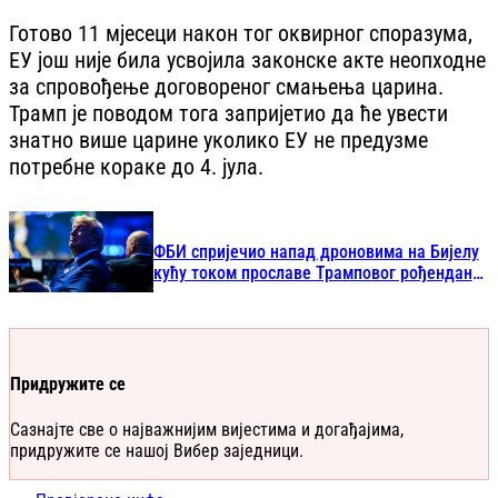
Готово 11 мјесеци након тог оквирног споразума,
ЕУ још није била усвојила законске акте неопходне
за спровођење договореног смањења царина.
Трамп је поводом тога запријетио да ће увести
знатно више царине уколико ЕУ не предузме
потребне кораке до 4. јула.
ФБИ спријечио напад дроновима на Бијелу
кућу током прославе Трамповог рођендана:
Ухапшено 5 особа
Придружите се
Сазнајте све о најважнијим вијестима и догађајима,
придружите се нашој Вибер заједници.