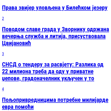
Права звијер уловљена у Билећком језеру
2
Поводом славе града у Зворнику одржана
вечерња служба и литија, присуствовала
Цвијановић
3
СНСД о тендеру за расвјету: Разлика од
22 милиона треба да оду у приватне
џепове, градоначелник укључен у то
4
Пољопривредницима потребне милијарде
евра помоћи