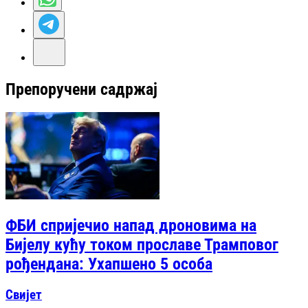
Препоручени садржај
ФБИ спријечио напад дроновима на
Бијелу кућу током прославе Трамповог
рођендана: Ухапшено 5 особа
Свијет