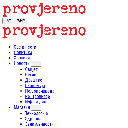
|
LAT
ЋИР
Све вијести
Политика
Хроника
Новости
Свијет
Регион
Друштво
Економија
Пољопривреда
РеТТровизор
Изјава дана
Магазин
Технологија
Здравље
Занимљивости