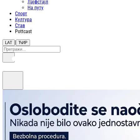
Лајфстajл
На путу
Спорт
Култура
Став
Pottcast
|
LAT
ЋИР