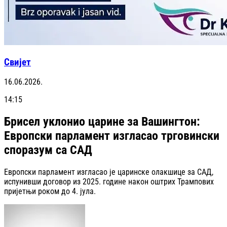
Свијет
16.06.2026.
14:15
Брисел уклонио царине за Вашингтон:
Европски парламент изгласао трговински
споразум са САД
Европски парламент изгласао је царинске олакшице за САД,
испунивши договор из 2025. године након оштрих Трампових
пријетњи роком до 4. јула.