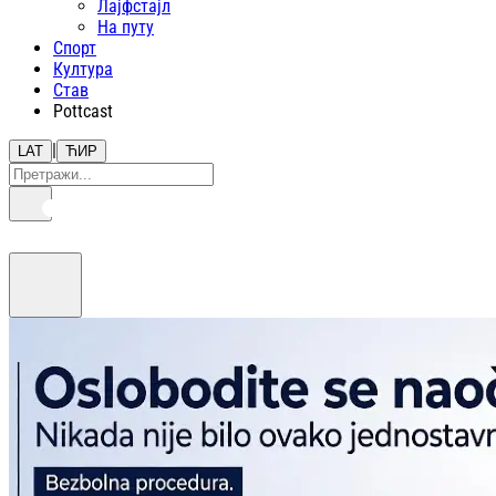
Лајфстajл
На путу
Спорт
Култура
Став
Pottcast
|
LAT
ЋИР