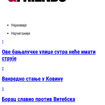
Најновије
Најчитаније
1
Ове бањалучке улице сутра неће имати
струје
2
Ванредно стање у Ковину
3
Борац славио против Витебска