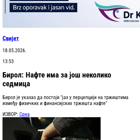
Свијет
18.05.2026.
13:53
Бирол: Нафте има за још неколико
седмица
Бирол је указао да постоји "јаз у перцепцији на тржиштима
између физичких и финансијских тржишта нафте"
ИЗВОР:
Срна