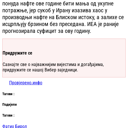
понуда нафте ове године бити мања од укупне
потражње, јер сукоб у Ирану изазива хаос у
производњи нафте на Блиском истоку, а залихе се
исцрпљују брзином без преседана. ИЕА је раније
прогнозирала суфицит за ову годину.
Придружите се
Сазнајте све о најважнијим вијестима и догађајима,
придружите се нашој Вибер заједници.
Провјерено.инфо
Таг
ови
:
Подијели
Таг
ови
:
Фатих Бирол