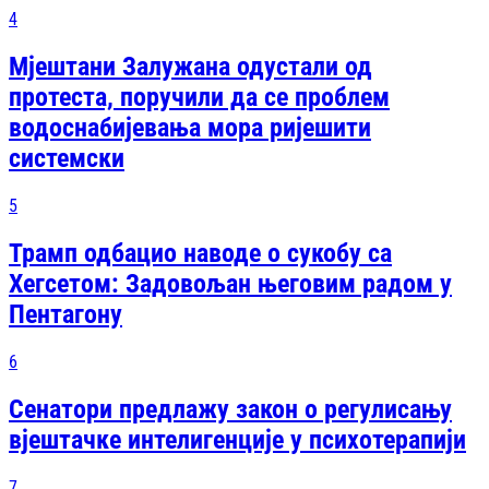
4
Мјештани Залужана одустали од
протеста, поручили да се проблем
водоснабијевања мора ријешити
системски
5
Трамп одбацио наводе о сукобу са
Хегсетом: Задовољан његовим радом у
Пентагону
6
Сенатори предлажу закон о регулисању
вјештачке интелигенције у психотерапији
7