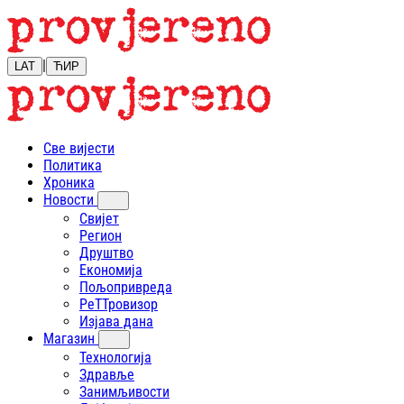
|
LAT
ЋИР
Све вијести
Политика
Хроника
Новости
Свијет
Регион
Друштво
Економија
Пољопривреда
РеТТровизор
Изјава дана
Магазин
Технологија
Здравље
Занимљивости