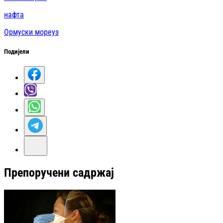
нафта
Ормуски мореуз
Подијели
Препоручени садржај