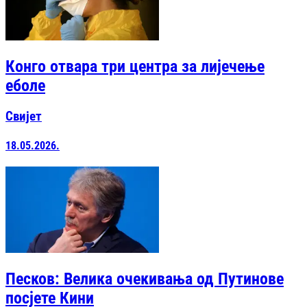
Конго отвара три центра за лијечење
еболе
Свијет
18.05.2026.
Песков: Велика очекивања од Путинове
посјете Кини