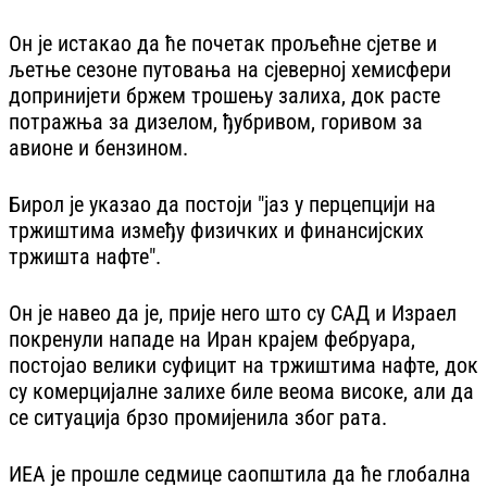
Он је истакао да ће почетак прољећне сјетве и
љетње сезоне путовања на сјеверној хемисфери
допринијети бржем трошењу залиха, док расте
потражња за дизелом, ђубривом, горивом за
авионе и бензином.
Бирол је указао да постоји "јаз у перцепцији на
тржиштима између физичких и финансијских
тржишта нафте".
Он је навео да је, прије него што су САД и Израел
покренули нападе на Иран крајем фебруара,
постојао велики суфицит на тржиштима нафте, док
су комерцијалне залихе биле веома високе, али да
се ситуација брзо промијенила због рата.
ИЕА је прошле седмице саопштила да ће глобална