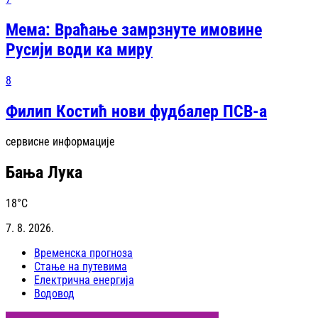
Мема: Враћање замрзнуте имовине
Русији води ка миру
8
Филип Костић нови фудбалер ПСВ-а
сервисне информације
Бања Лука
18
°C
7. 8. 2026.
Временска прогноза
Стање на путевима
Електрична енергија
Водовод