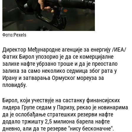
Фото:
Pexels
Директор Међународне агенције за енергију /ИЕА/
Фатих Бирол упозорио је да се комерцијалне
залихе нафте убрзано троше и да је преостало
залиха за само неколико седмица због рата у
Ирану и затварања Ормуског мореуза за
пловидбу.
Бирол, који учествује на састанку финансијских
лидера Групе седам у Паризу, рекао је новинарима
да је ослобађање стратешких резерви нафте
додало тржишту 2,5 милиона барела нафте
дневно, али да те резерве "нису бесконачне".