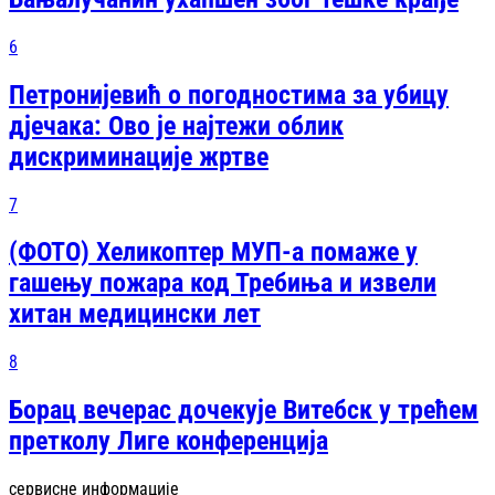
6
Петронијевић о погодностима за убицу
дјечака: Ово је најтежи облик
дискриминације жртве
7
(ФОТО) Хеликоптер МУП-а помаже у
гашењу пожара код Требиња и извели
хитан медицински лет
8
Борац вечерас дочекује Витебск у трећем
претколу Лиге конференција
сервисне информације