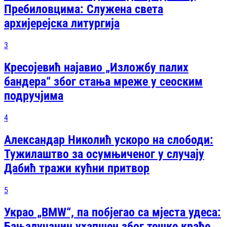
Пребиловцима: Служена света
архијерејска литургија
3
Kресојевић најавио „Изложбу палих
бандера“ због стања мреже у сеоским
подручјима
4
Александар Николић ускоро на слободи:
Тужилаштво за осумњиченог у случају
Дабић тражи кућни притвор
5
Украо „BMW“, па побјегао са мјеста удеса:
Бањалучанин ухапшен због тешке крађе