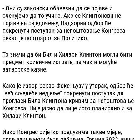
- Они су законски обавезни да се појаве и
очекујемо да то учине. Ако се Клинтонови не
појаве на свједочењу, Надзорни одбор ће
покренути поступак за непоштовање Конгреса -
рекао је портпарол за Политико.
То значи да би Бил и Хилари Клинтон могли бити
предмет кривичне истраге, па чак и могуће
затворске казне.
Како је извор рекао Фокс њузу у уторак, одбор ће
"већ сљедеће недјеље" покренути поступак да
прогласи Била Клинтона кривим за непоштовање
Конгреса. Није јасно да ли је исто планирано и за
Хилари Клинтон.
Иако Конгрес ријетко предузима такве мјере,
посљедице могу бити озбиљне. Године 2022, виши