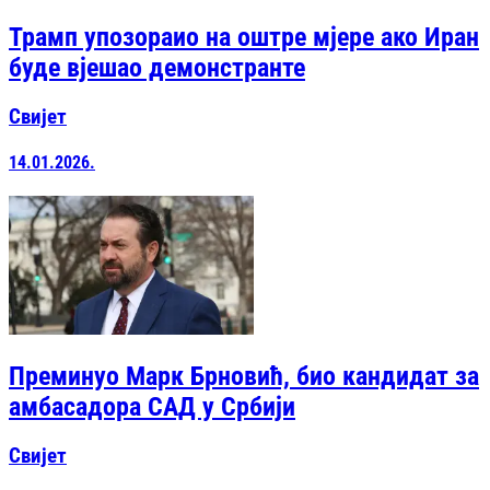
Трамп упозораио на оштре мјере ако Иран
буде вјешао демонстранте
Свијет
14.01.2026.
Преминуо Марк Брновић, био кандидат за
амбасадора САД у Србији
Свијет