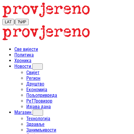
|
LAT
ЋИР
Све вијести
Политика
Хроника
Новости
Свијет
Регион
Друштво
Економија
Пољопривреда
РеТТровизор
Изјава дана
Магазин
Технологија
Здравље
Занимљивости