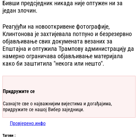
Бивши предсједник никада није оптужен ни за
један злочин.
Реагујући на новооткривене фотографије,
Клинтонова је захтијевала потпуно и безрезервно
објављивање свих докумената везаних за
Епштајна и оптужила Трампову администрацију да
намерно ограничава објављивање материјала
како би заштитила "некога или нешто".
Придружите се
Сазнајте све о најважнијим вијестима и догађајима,
придружите се нашој Вибер заједници.
Провјерено.инфо
Таг
ови
: