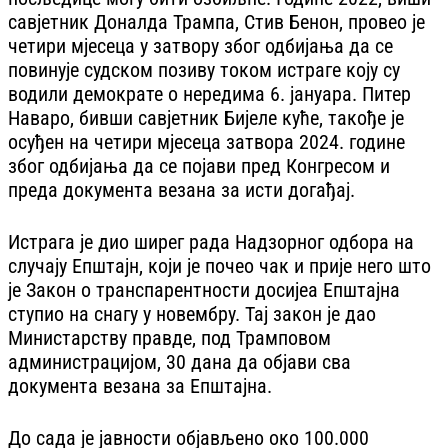
савјетник Доналда Трампа, Стив Бенон, провео је
четири мјесеца у затвору због одбијања да се
повинује судском позиву током истраге коју су
водили демократе о нередима 6. јануара. Питер
Наваро, бивши савјетник Бијеле куће, такође је
осуђен на четири мјесеца затвора 2024. године
због одбијања да се појави пред Конгресом и
преда документа везана за исти догађај.
Истрага је дио ширег рада Надзорног одбора на
случају Епштајн, који је почео чак и прије него што
је Закон о транспарентности досијеа Епштајна
ступио на снагу у новембру. Тај закон је дао
Министарству правде, под Трамповом
администрацијом, 30 дана да објави сва
документа везана за Епштајна.
До сада је јавности објављено око 100.000