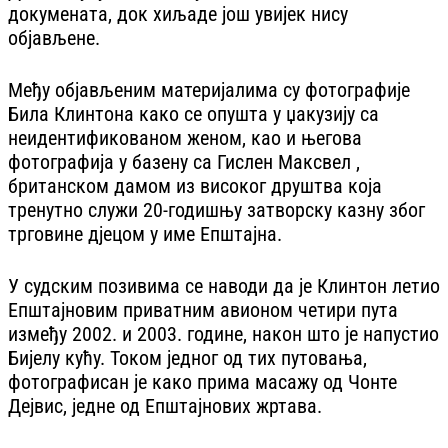
докумената, док хиљаде још увијек нису
објављене.
Међу објављеним материјалима су фотографије
Била Клинтона како се опушта у џакузију са
неидентификованом женом, као и његова
фотографија у базену са Гислен Максвел ,
британском дамом из високог друштва која
тренутно служи 20-годишњу затворску казну због
трговине дјецом у име Епштајна.
У судским позивима се наводи да је Клинтон летио
Епштајновим приватним авионом четири пута
између 2002. и 2003. године, након што је напустио
Бијелу кућу. Током једног од тих путовања,
фотографисан је како прима масажу од Чонте
Дејвис, једне од Епштајнових жртава.