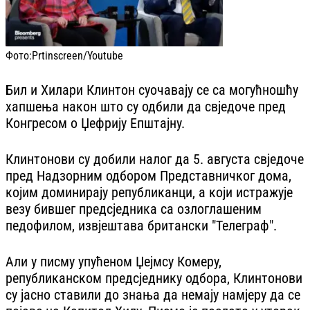
Фото:
Prtinscreen/Youtube
Бил и Хилари Клинтон суочавају се са могућношћу
хапшења након што су одбили да свједоче пред
Конгресом о Џефрију Епштајну.
Клинтонови су добили налог да 5. августа свједоче
пред Надзорним одбором Представничког дома,
којим доминирају републиканци, а који истражује
везу бившег предсједника са озлоглашеним
педофилом, извјештава британски "Телеграф".
Али у писму упућеном Џејмсу Комеру,
републиканском предсједнику одбора, Клинтонови
су јасно ставили до знања да немају намјеру да се