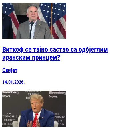
Виткоф се тајно састао са одбјеглим
иранским принцем?
Свијет
14.01.2026.