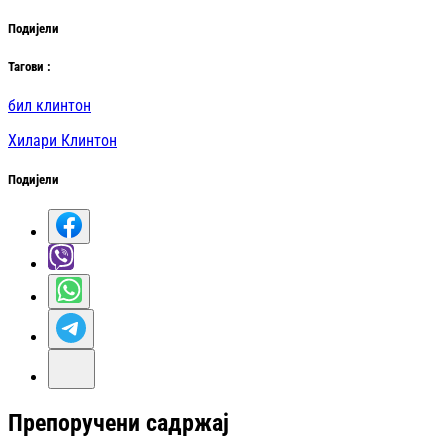
Подијели
Таг
ови
:
бил клинтон
Хилари Клинтон
Подијели
Препоручени садржај