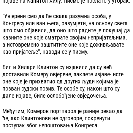
појаве на Капитол Хилу. Писмо је послато у уторак.
"Увјерени смо да ће свака разумна особа, у
Конгресу или ван њега, разумјети, на основу свега
што смо објавили, да оно што радите је покушај да
казните оне које сматрате својим непријатељима,
а истовремено заштитите оне које доживљавате
као пријатеље", наводи се у писму.
Бил и Хилари Клинтон су изјавили да су већ
доставили Комеру овјерене, заклете изјаве- исте
оне које је прихватио од других људи којима је
позван судски позив. Те особе су, након што су
дале изјаве, биле ослобођене свједочења.
Међутим, Комеров портпарол је раније рекао да
ће, ако Клинтонови не одговоре, покренути
поступак због непоштовања Конгреса.