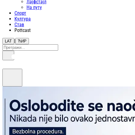
Лајфстajл
На путу
Спорт
Култура
Став
Pottcast
|
LAT
ЋИР