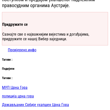
правосудним органима Аустрије.
Придружите се
Сазнајте све о најважнијим вијестима и догађајима,
придружите се нашој Вибер заједници.
Провјерено.инфо
Таг
ови
:
Подијели
Таг
ови
:
МУП Црна Гора
полиција црна гора
Држављанин Србије ухапшен Црна Гора