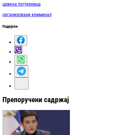
црвена потјерница
организовани криминал
Подијели
Препоручени садржај