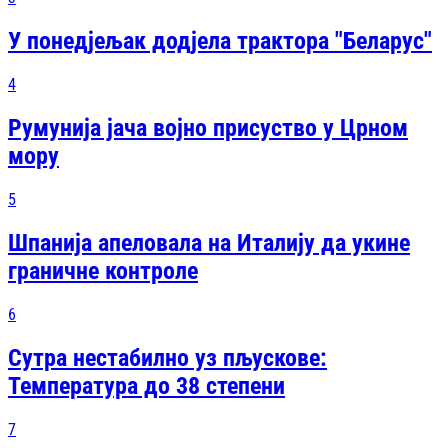
У понедјељак додјела трактора "Беларус"
4
Румунија јача војно присуство у Црном
мору
5
Шпанија апеловала на Италију да укине
граничне контроле
6
Сутра нестабилно уз пљускове:
Температура до 38 степени
7