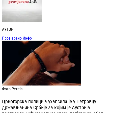
АУТОР
Провјерено Инфо
Фото:
Pexels
Црногорска полиција ухапсила је у Петровцу
држављанина Србије за којим је Аустрија