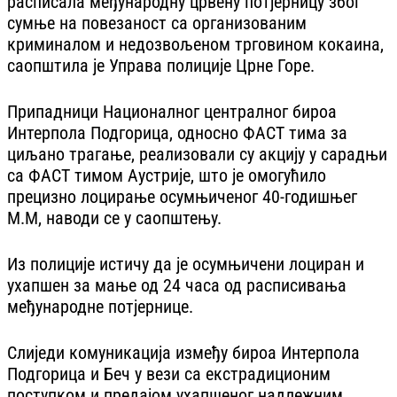
расписала међународну црвену потјерницу због
сумње на повезаност са организованим
криминалом и недозвољеном трговином кокаина,
саопштила је Управа полиције Црне Горе.
Припадници Националног централног бироа
Интерпола Подгорица, односно ФАСТ тима за
циљано трагање, реализовали су акцију у сарадњи
са ФАСТ тимом Аустрије, што је омогућило
прецизно лоцирање осумњиченог 40-годишњег
М.М, наводи се у саопштењу.
Из полиције истичу да је осумњичени лоциран и
ухапшен за мање од 24 часа од расписивања
међународне потјернице.
Слиједи комуникација између бироа Интерпола
Подгорица и Беч у вези са екстрадиционим
поступком и предајом ухапшеног надлежним