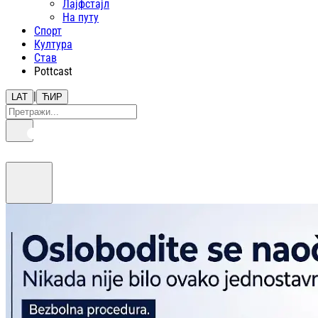
Лајфстajл
На путу
Спорт
Култура
Став
Pottcast
|
LAT
ЋИР