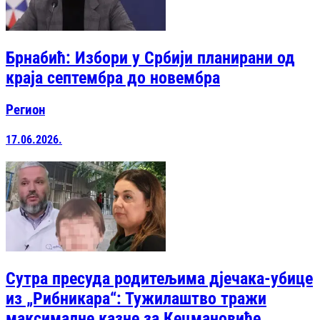
Брнабић: Избори у Србији планирани од
краја септембра до новембра
Регион
17.06.2026.
Сутра пресуда родитељима дјечака-убице
из „Рибникара“: Тужилаштво тражи
максималне казне за Кецмановиће