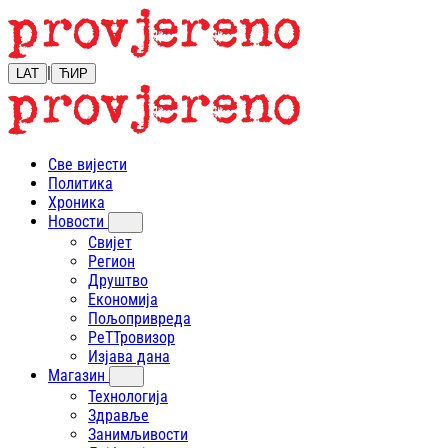
|
LAT
ЋИР
Све вијести
Политика
Хроника
Новости
Свијет
Регион
Друштво
Економија
Пољопривреда
РеТТровизор
Изјава дана
Магазин
Технологија
Здравље
Занимљивости