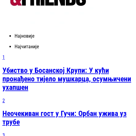
Најновије
Најчитаније
1
Убиство у Босанској Крупи: У кући
пронађено тијело мушкарца, осумњичени
ухапшен
2
Неочекиван гост у Гучи: Орбан ужива уз
трубе
3