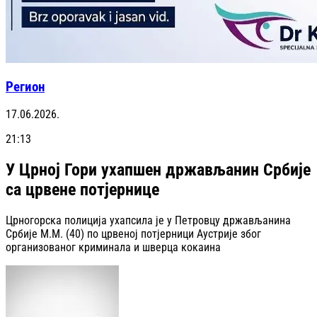
Регион
17.06.2026.
21:13
У Црној Гори ухапшен држављанин Србије
са црвене потјернице
Црногорска полиција ухапсила је у Петровцу држављанина
Србије М.М. (40) по црвеној потјерници Аустрије због
организованог криминала и шверца кокаина