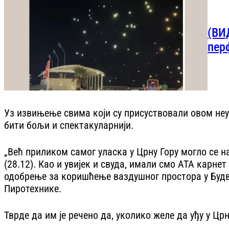
(ВИ
пер
Уз извињење свима који су присуствовали овом неус
бити бољи и спектакуларнији.
„Већ приликом самог уласка у Црну Гору могло се 
(28.12). Као и увијек и свуда, имали смо АТА карн
одобрење за коришћење ваздушног простора у Будви
Пиротехнике.
Тврде да им је речено да, уколико желе да уђу у Цр