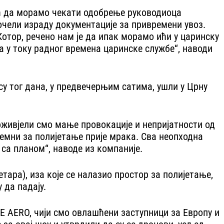
већ да морамо чекати одобрење руководиоца
почели израду документације за привремени увоз.
Котор, речено нам је да ипак морамо ићи у царинску
ра у току радног времена царинске службе“, наводи
су тог дана, у предвечерњим сатима, ушли у Црну
оживјели смо мање провокације и непријатности од
ремни за полијетање прије мрака. Сва неопходна
 са планом“, наводе из компаније.
ара), иза које се налазио простор за полијетање,
 да падају.
 AERO, чији смо овлашћени заступници за Европу и