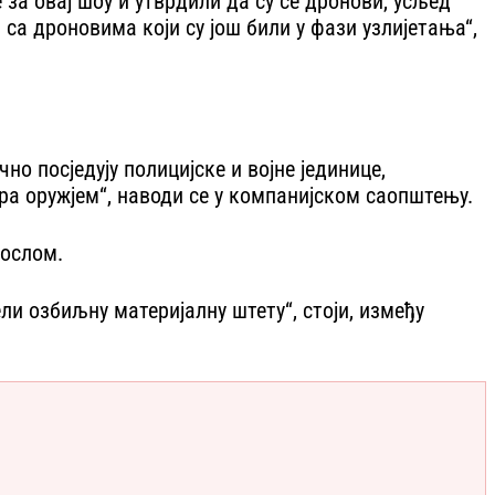
за овај шоу и утврдили да су се дронови, усљед
 са дроновима који су још били у фази узлијетања“,
 посједују полицијске и војне јединице,
ра оружјем“, наводи се у компанијском саопштењу.
послом.
ли озбиљну материјалну штету“, стоји, између