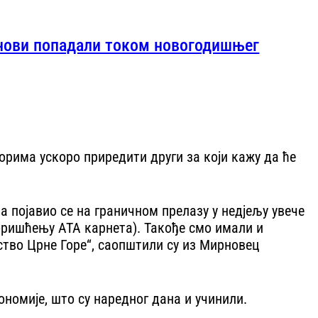
онови попадали током новогодишњег
орима ускоро приредити други за који кажу да ће
 појавио се на граничном прелазу у недјељу увече
 коришћењу АТА карнета). Такође смо имали и
ство Црне Горе“, саопштили су из Мирновец
ономије, што су наредног дана и учинили.