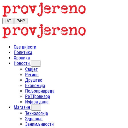
|
LAT
ЋИР
Све вијести
Политика
Хроника
Новости
Свијет
Регион
Друштво
Економија
Пољопривреда
РеТТровизор
Изјава дана
Магазин
Технологија
Здравље
Занимљивости