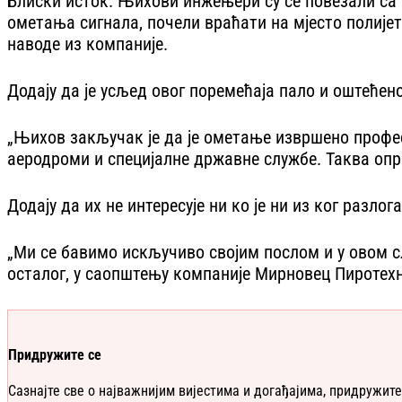
Блиски исток. Њихови инжењери су се повезали са р
ометања сигнала, почели враћати на мјесто полијета
наводе из компаније.
Додају да је усљед овог поремећаја пало и оштећено
„Њихов закључак је да је ометање извршено професи
аеродроми и специјалне државне службе. Таква опр
Додају да их не интересује ни ко је ни из ког разло
„Ми се бавимо искључиво својим послом и у овом сл
осталог, у саопштењу компаније Мирновец Пиротех
Придружите се
Сазнајте све о најважнијим вијестима и догађајима, придружите