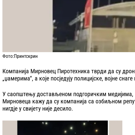
Фото:
Принтскрин
Компанија Мирновец Пиротехника тврди да су дрон
„џамерима“, а које посједују полицијске, војне снаг
У саопштењу достављеном подгоричким медијима, на
Мирновеца кажу да су компанија са озбиљном репут
нигдје у свијету није десило.