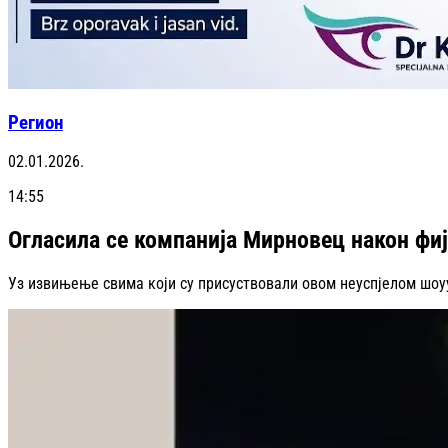
Регион
02.01.2026.
14:55
Огласила се компанија Мирновец након фиј
Уз извињење свима који су присуствовали овом неуспјелом шоуу,