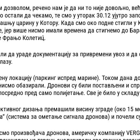
м дозволом, речено нам је да ни то није довољно, 
 остали да чекамо, те смо у уторак 30.12 ујутро за
ашњу царину у Котору. Када смо око подне стигли у 
уће, јер више нисмо имали времена да стигнемо до Ба
е Фрањо Колетиц́.
али да ураде документацију за привремени увоз и да 
лазу.
ену локацију (паркинг испред марине). Током дана д
о нисмо обазирали. Дронови су били постављени и сп
осредно пред само полијетање. Све је било у складу
ктивног дизања премашили висину зграде (око 15 мет
“ (система за ометање сигнала дронова) и почели су
смо произвођача дронова, америчку компанију VERGE