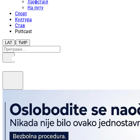
Лајфстajл
На путу
Спорт
Култура
Став
Pottcast
|
LAT
ЋИР