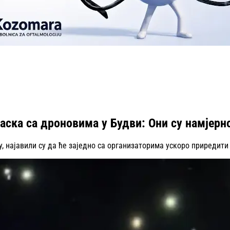
аска са дроновима у Будви: Они су намјерн
 најавили су да ће заједно са организаторима ускоро приредити 