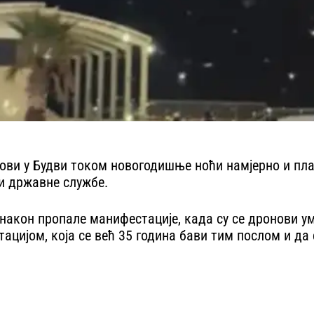
ови у Будви током новогодишње ноћи намјерно и пла
е и државне службе.
кон пропале манифестације, када су се дронови умј
ацијом, која се већ 35 година бави тим послом и да