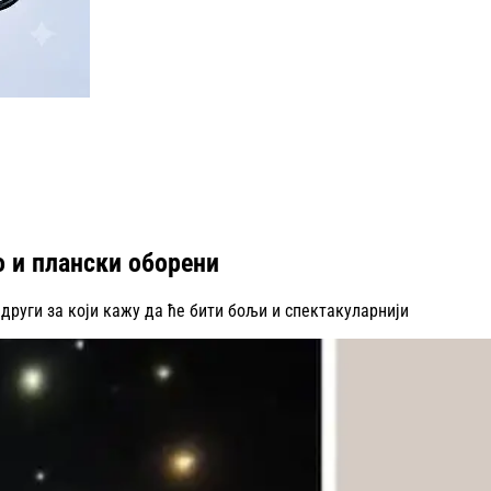
о и плански оборени
други за који кажу да ће бити бољи и спектакуларнији