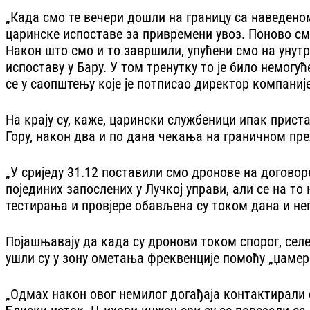
„Када смо те вечери дошли на границу са наведено
царинске испоставе за привремени увоз. Поново смо
Након што смо и то завршили, упућени смо на унутр
испоставу у Бару. У том тренутку то је било немог
се у саопштењу које је потписао директор компаниј
На крају су, каже, царински службеници ипак прист
Гору, након два и по дана чекања на граничном пре
„У сриједу 31.12 поставили смо дронове на договор
појединих запослених у Лучкој управи, али се на т
тестирања и провјере обављена су током дана и неп
Појашњавају да када су дронови током спорог, селе
ушли су у зону ометања фреквенције помоћу „џамера
„Одмах након овог немилог догађаја контактирали 