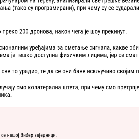
ачунаром на терену, анализирали све грешке везане 
ња (тако су програмирани), при чему су се сударали
 преко 200 дронова, након чега је шоу прекинут.
оналним уређајима за ометање сигнала, какве обично
ема је тешко доступна физичким лицима, јер се смат
га све то урадио, те да се они баве искључиво својим 
учају смо колатерална штета, при чему смо претрпје
ника.
 се нашој Вибер заједници.