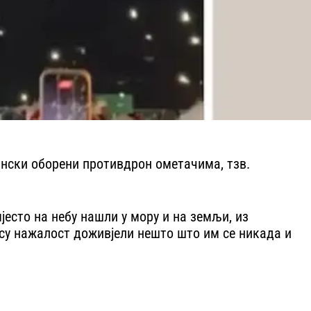
нски оборени противдрон ометачима, тзв.
есто на небу нашли у мору и на земљи, из
 су нажалост доживјели нешто што им се никада и