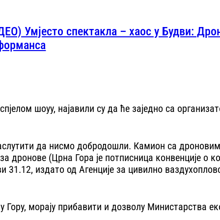
ДЕО) Умјесто спектакла – хаос у Будви: Др
форманса
пјелом шоуу, најавили су да ће заједно са организат
наслутити да нисмо добродошли. Камион са дроновима
ет за дронове (Црна Гора је потписница конвенције о
 31.12, издато од Агенције за цивилно ваздухоплов
ну Гору, морају прибавити и дозволу Министарства ек