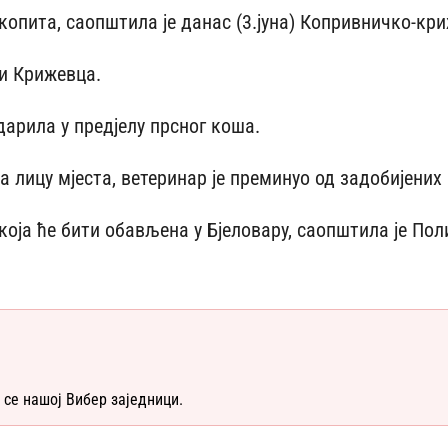
о копита, саопштила је данас (3.јуна) Копривничко-кр
ни Крижевца.
арила у предјелу прсног коша.
 лицу мјеста, ветеринар је преминуо од задобијених
која ће бити обављена у Бјеловару, саопштила је По
 се нашој Вибер заједници.