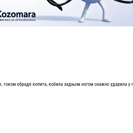
је, током обраде копита, кобила задњом ногом снажно ударила у 