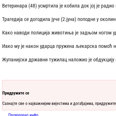
Ветеринара (48) усмртила је кобила док јој је ради
Трагедија се догодила јуче (2.јуна) поподне у околи
Како наводи полиција животиња је задњом ногом уд
Иако му је након ударца пружена љекарска помоћ на
Жупанијски државни тужилац наложио је обдукцију 
Придружите се
Сазнајте све о најважнијим вијестима и догађајима, придружите
Провјерено.инфо