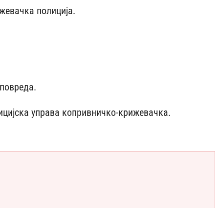
ижевачка полиција.
 повреда.
лицијска управа копривничко-крижевачка.