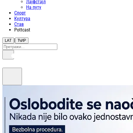
Лајфстajл
На путу
Спорт
Култура
Став
Pottcast
|
LAT
ЋИР