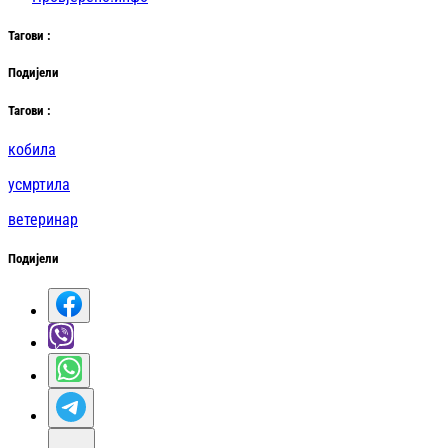
Таг
ови
:
Подијели
Таг
ови
:
кобила
усмртила
ветеринар
Подијели