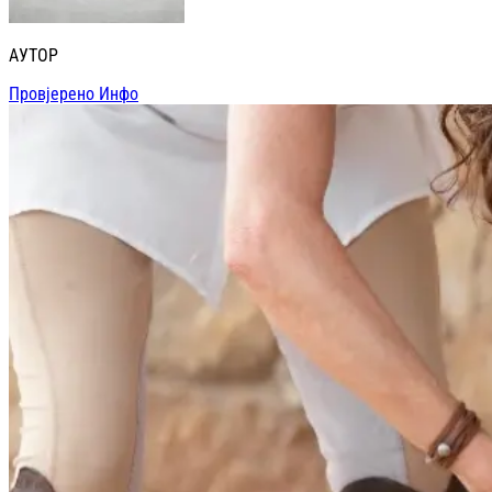
АУТОР
Провјерено Инфо