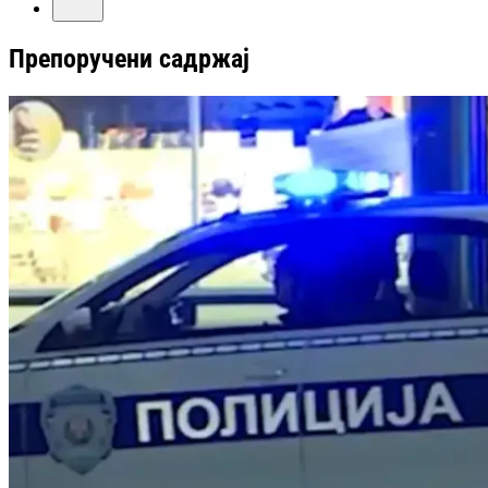
Препоручени садржај