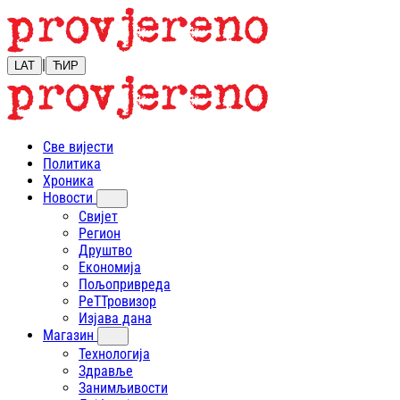
|
LAT
ЋИР
Све вијести
Политика
Хроника
Новости
Свијет
Регион
Друштво
Економија
Пољопривреда
РеТТровизор
Изјава дана
Магазин
Технологија
Здравље
Занимљивости