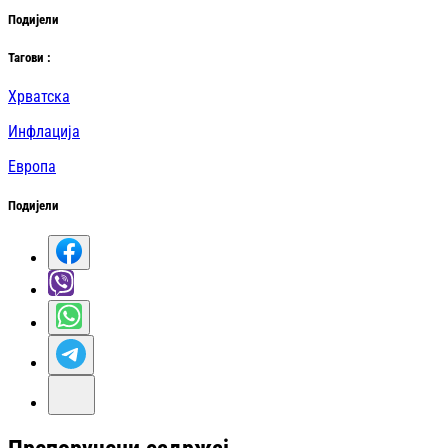
Подијели
Таг
ови
:
Хрватска
Инфлација
Европа
Подијели