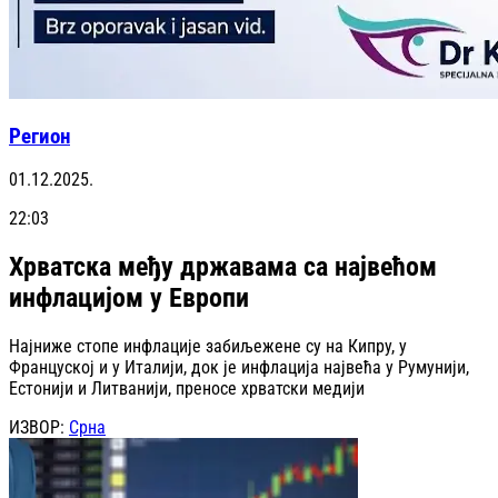
Регион
01.12.2025.
22:03
Хрватска међу државама са највећом
инфлацијом у Европи
Најниже стопе инфлације забиљежене су на Кипру, у
Француској и у Италији, док је инфлација највећа у Румунији,
Естонији и Литванији, преносе хрватски медији
ИЗВОР:
Срна