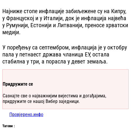
Најниже стопе инфлације забиљежене су на Кипру,
у Француској и у Италији, док је инфлација највећа
у Румунији, Естонији и Литванији, преносе хрватски
медији.
У поређењу са септембром, инфлација је у октобру
пала у петнаест држава чланица ЕУ, остала
стабилна у три, а порасла у девет земаља.
Придружите се
Сазнајте све о најважнијим вијестима и догађајима,
придружите се нашој Вибер заједници.
Провјерено.инфо
Таг
ови
: