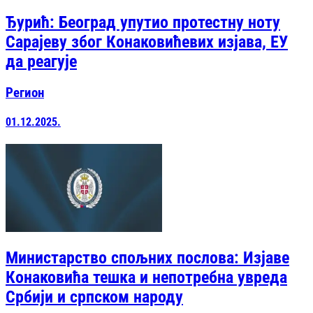
Ђурић: Београд упутио протестну ноту
Сарајеву због Конаковићевих изјава, ЕУ
да реагује
Регион
01.12.2025.
Министарство спољних послова: Изјаве
Конаковића тешка и непотребна увреда
Србији и српском народу