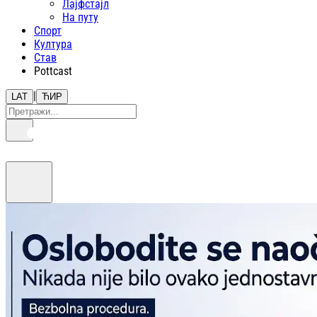
Лајфстajл
На путу
Спорт
Култура
Став
Pottcast
|
LAT
ЋИР