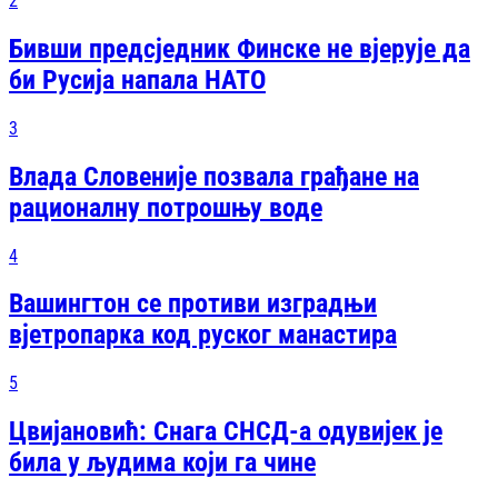
2
Бивши предсједник Финске не вјерује да
би Русија напала НАТО
3
Влада Словеније позвала грађане на
рационалну потрошњу воде
4
Вашингтон се противи изградњи
вјетропарка код руског манастира
5
Цвијановић: Снага СНСД-а одувијек је
била у људима који га чине