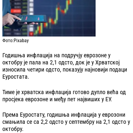
Фото:
Pixabay
Годишња инфлација на подручју еврозоне у
октобру је пала на 2,1 одсто, док је у Хрватској
износила четири одсто, показују најновији подаци
Еуростата.
Тиме је хрватска инфлација готово дупло већа од
просјека еврозоне и међу пет највиших у ЕУ.
Према Еуростату, годишња инфлација у еврозони
смањила се са 2,2 одсто у септембру на 2,1 одсто у
октобру.