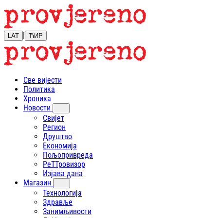
|
LAT
ЋИР
Све вијести
Политика
Хроника
Новости
Свијет
Регион
Друштво
Економија
Пољопривреда
РеТТровизор
Изјава дана
Магазин
Технологија
Здравље
Занимљивости