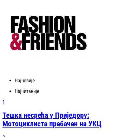
Најновије
Најчитаније
1
Тешка несрећа у Приједору:
Мотоциклиста пребачен на УКЦ