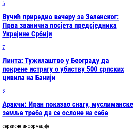
6
Вучић приредио вечеру за Зеленског:
Прва званична посjета предсjедника
Украјине Србији
7
Линта: Тужилаштво у Београду да
покрене истрагу о убиству 500 српских
цивила на Банији
8
Аракчи: Иран показао снагу, муслиманске
земље треба да се ослоне на себе
сервисне информације