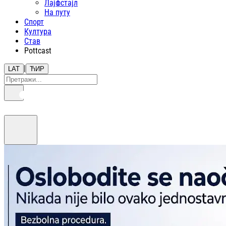
Лајфстajл
На путу
Спорт
Култура
Став
Pottcast
|
LAT
ЋИР