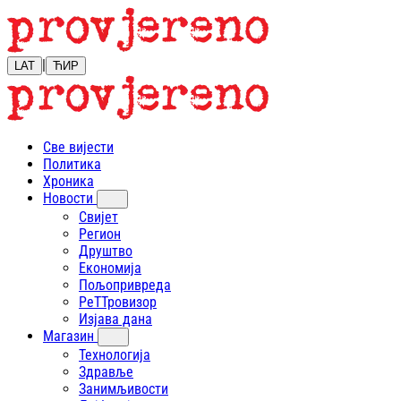
|
LAT
ЋИР
Све вијести
Политика
Хроника
Новости
Свијет
Регион
Друштво
Економија
Пољопривреда
РеТТровизор
Изјава дана
Магазин
Технологија
Здравље
Занимљивости