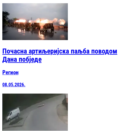
Почасна артиљеријска паљба поводом
Дана побједе
Регион
08.05.2026.