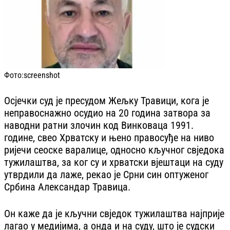
Фото:
screenshot
Осјечки суд је пресудом Жељку Травици, кога је
неправоснажно осудио на 20 година затвора за
наводни ратни злочин код Винковаца 1991.
године, свео Хрватску и њено правосуђе на ниво
ријечи сеоске варалице, односно кључног свједока
тужилаштва, за ког су и хрватски вјештаци на суду
утврдили да лаже, рекао је Срни син оптуженог
Србина Александар Травица.
Он каже да је кључни свједок тужилаштва најприје
лагао у медијима, а онда и на суду, што је судски