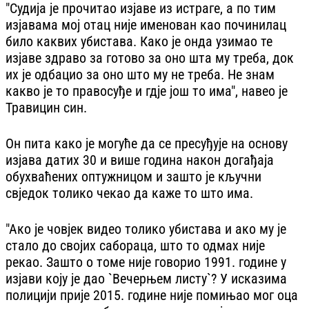
"Судија је прочитао изјаве из истраге, а по тим
изјавама мој отац није именован као починилац
било каквих убистава. Како је онда узимао те
изјаве здраво за готово за оно шта му треба, док
их је одбацио за оно што му не треба. Не знам
какво је то правосуђе и гдје још то има", навео је
Травицин син.
Он пита како је могуће да се пресуђује на основу
изјава датих 30 и више година након догађаја
обухваћених оптужницом и зашто је кључни
свједок толико чекао да каже то што има.
"Ако је човјек видео толико убистава и ако му је
стало до својих сабораца, што то одмах није
рекао. Зашто о томе није говорио 1991. године у
изјави коју је дао `Вечерњем листу`? У исказима
полицији прије 2015. године није помињао мог оца