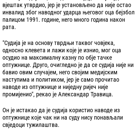
вјештак утврдио, јер је установљено да није остао
инвалид због наводног ударца његовог оца бејзбол
палицом 1991. године, него много година након
рата.
"Судија је на основу тврдњи таквог човјека,
односно клевета и лажи које је изнио, мог оца
осудио на максималну казну по обје тачке
оптужнице. Друго, очигледно је да се судија није ни
бавио овим случајем, него својим медијским
наступима и политиком, јер је само прочитао
наводе из оптужнице и ниједну ријеч није
промијенио", рекао је Александар Травица.
Он је истакао да је судија користио наводе из
оптужнице које чак ни на суду нису понављали
свједоци тужилаштва.