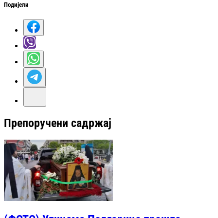
Подијели
Препоручени садржај