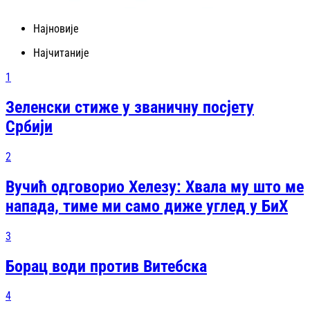
Најновије
Најчитаније
1
Зеленски стиже у званичну посјету
Србији
2
Вучић одговорио Хелезу: Хвала му што ме
напада, тиме ми само диже углед у БиХ
3
Борац води против Витебска
4