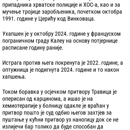
припадника хрватске полиције и ХОС-а, као и за
мучење тројице заробљеника, почетком октобра
1991. године у Церићу код Винковаца.
Ухапшен је у октобру 2024. године у француском
пограничном граду Калеу на основу потјернице
расписане годину раније.
Истрага против њега покренута је 2022. године, а
оптужница је подигнута 2024. године и то након
хапшења.
Током боравка у осјечком притвору Травица је
оперисан од карцинома, а ишао је на
хемиотерапије у болницу одакле је враћан у
притвор пошто је суд одбио његов захтјев за
пуштање у кућни притвор уз наногицу док се не
излијечи бар толико да буде способан да