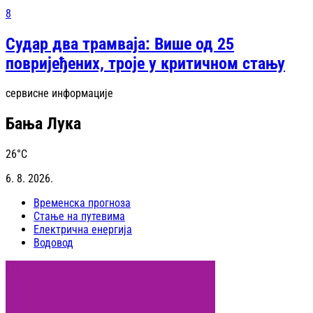
8
Судар два трамваја: Више од 25
повријеђених, троје у критичном стању
сервисне информације
Бања Лука
26
°C
6. 8. 2026.
Временска прогноза
Стање на путевима
Електрична енергија
Водовод