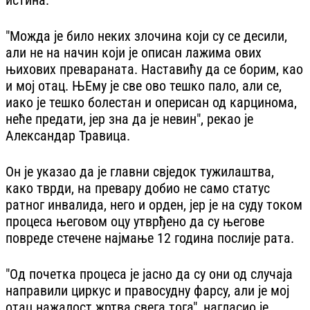
"Можда је било неких злочина који су се десили,
али не на начин који је описан лажима ових
њихових превараната. Наставићу да се борим, као
и мој отац. ЊЕму је све ово тешко пало, али се,
иако је тешко болестан и оперисан од карцинома,
неће предати, јер зна да је невин", рекао је
Александар Травица.
Он је указао да је главни свједок тужилаштва,
како тврди, на превару добио не само статус
ратног инвалида, него и орден, јер је на суду током
процеса његовом оцу утврђено да су његове
повреде стечене најмање 12 година послије рата.
"Од почетка процеса је јасно да су они од случаја
направили циркус и правосудну фарсу, али је мој
отац нажалост жртва свега тога", нагласио је