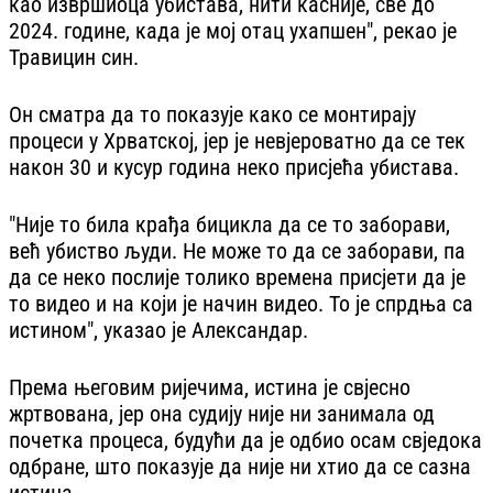
као извршиоца убистава, нити касније, све до
2024. године, када је мој отац ухапшен", рекао је
Травицин син.
Он сматра да то показује како се монтирају
процеси у Хрватској, јер је невјероватно да се тек
након 30 и кусур година неко присјећа убистава.
"Није то била крађа бицикла да се то заборави,
већ убиство људи. Не може то да се заборави, па
да се неко послије толико времена присјети да је
то видео и на који је начин видео. То је спрдња са
истином", указао је Александар.
Према његовим ријечима, истина је свјесно
жртвована, јер она судију није ни занимала од
почетка процеса, будући да је одбио осам свједока
одбране, што показује да није ни хтио да се сазна
истина.