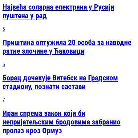
Највећа соларна електрана у Русији
пуштена у рад
5
Приштина оптужила 20 особа за наводне
ратне злочине у Ђаковици
6
Борац дочекује Витебск на Градском
стадиону, познати састави
7
Иран спрема закон који би
непријатељским бродовима забранио
пролаз кроз Ормуз