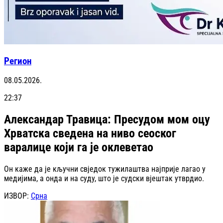
Регион
08.05.2026.
22:37
Александар Травица: Пресудом мом оцу
Хрватска сведена на ниво сеоског
варалице који га је оклеветао
Он каже да је кључни свједок тужилаштва најприје лагао у
медијима, а онда и на суду, што је судски вјештак утврдио.
ИЗВОР:
Срна