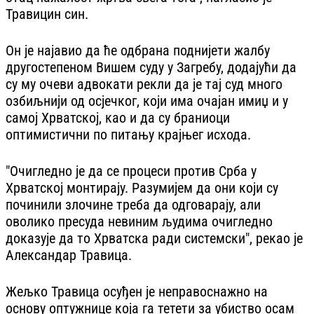
Травицин син.
Он је најавио да ће одбрана поднијети жалбу
другостепеном Вишем суду у Загребу, додајући да
су му очеви адвокати рекли да је тај суд много
озбиљнији од осјечког, који има очајан имиџ и у
самој Хрватској, као и да су браниоци
оптимистични по питању крајњег исхода.
"Очигледно је да се процеси против Срба у
Хрватској монтирају. Разумијем да они који су
починили злочине треба да одговарају, али
оволико пресуда невиним људима очигледно
доказује да то Хрватска ради системски", рекао је
Александар Травица.
Жељко Травица осуђен је неправоснажно на
основу оптужнице која га тетети за убиство осам