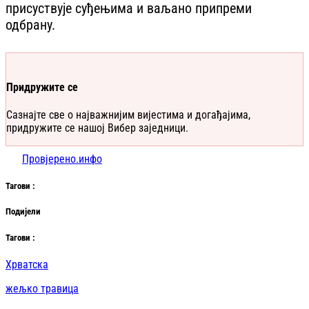
присуствује суђењима и ваљано припреми
одбрану.
Придружите се
Сазнајте све о најважнијим вијестима и догађајима,
придружите се нашој Вибер заједници.
Провјерено.инфо
Таг
ови
:
Подијели
Таг
ови
:
Хрватска
жељко травица