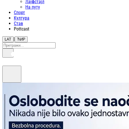
Лајфстajл
На путу
Спорт
Култура
Став
Pottcast
|
LAT
ЋИР