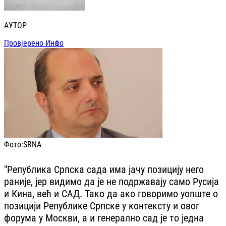
АУТОР
Провјерено Инфо
Фото:
SRNA
"Република Српска сада има јачу позицију него
раније, јер видимо да је не подржавају само Русија
и Кина, већ и САД. Тако да ако говоримо уопште о
позицији Републике Српске у контексту и овог
форума у Москви, а и генерално сад је то једна