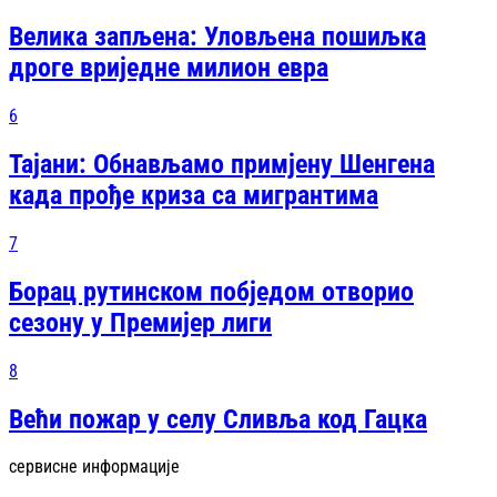
Велика запљена: Уловљена пошиљка
дроге вриједне милион евра
6
Тајани: Обнављамо примјену Шенгена
када прође криза са мигрантима
7
Борац рутинском побједом отворио
сезону у Премијер лиги
8
Већи пожар у селу Сливља код Гацка
сервисне информације