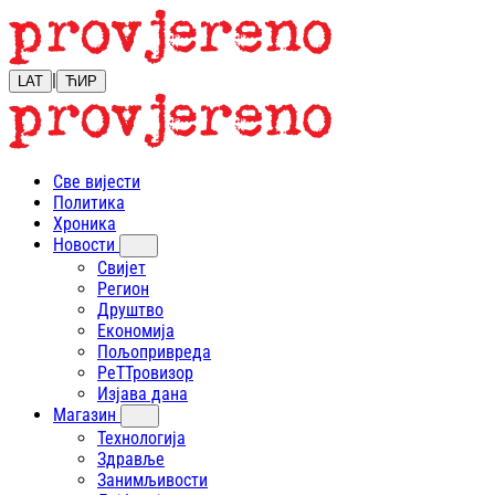
|
LAT
ЋИР
Све вијести
Политика
Хроника
Новости
Свијет
Регион
Друштво
Економија
Пољопривреда
РеТТровизор
Изјава дана
Магазин
Технологија
Здравље
Занимљивости