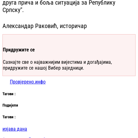
друга прича и боља ситуација за Републику
Српску".
Александар Раковић, историчар
Придружите се
Сазнајте све о најважнијим вијестима и догађајима,
придружите се нашој Вибер заједници.
Провјерено.инфо
Таг
ови
:
Подијели
Таг
ови
:
изјава дана