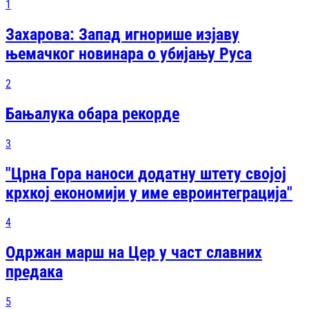
1
Захарова: Запад игнорише изјаву
њемачког новинара о убијању Руса
2
Бањалука обара рекорде
3
"Црна Гора наноси додатну штету својој
крхкој економији у име евроинтеграција"
4
Одржан марш на Цер у част славних
предака
5