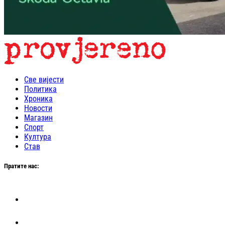
Све вијести
Политика
Хроника
Новости
Магазин
Спорт
Култура
Став
Пратите нас: