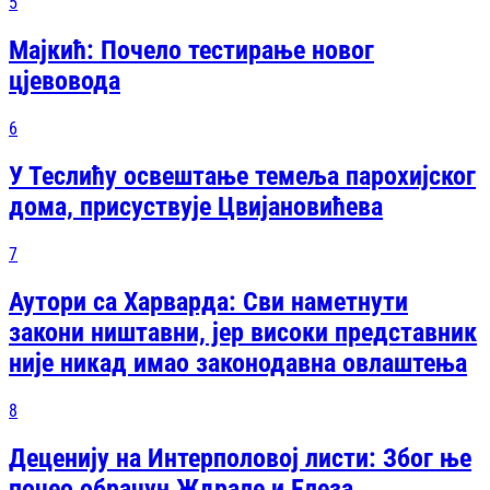
5
Мајкић: Почело тестирање новог
цјевовода
6
У Теслићу освештање темеља парохијског
дома, присуствује Цвијановићева
7
Аутори са Харварда: Сви наметнути
закони ништавни, јер високи представник
није никад имао законодавна овлаштења
8
Деценију на Интерполовој листи: Због ње
почео обрачун Ждрале и Елеза