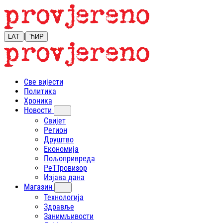
|
LAT
ЋИР
Све вијести
Политика
Хроника
Новости
Свијет
Регион
Друштво
Економија
Пољопривреда
РеТТровизор
Изјава дана
Магазин
Технологија
Здравље
Занимљивости