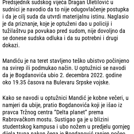
Predsjednik sudskog vijeća Dragan Uletilović u
sudnici je navodio da to nije odugovlačenje postupka
i da je cilj suda da utvrdi materijalnu istinu. Naglasio
je da priznanje, koje je optuženi dao u policiji i
tužilaštvu pa povukao pred sudom, nije dovoljno da
se donese sudska odluka i da su potrebni i drugi
dokazi.
Mandiću je na teret stavljeno teško ubistvo počinjeno
na svirep ili podmukao način. U optužnici se navodi
da je Bogdanovića ubio 2. decembra 2022. godine
oko 19.35 časova na Bulevaru Srpske vojske.
Kako se navodi u optužnici Mandić je kobne večeri, u
namjeri da ubije, pratio Bogdanovića koji je išao iz
pravca Tržnog centra ”Delta planet” prema
Rabrovačkom mostu. Sustigao ga je u blizini
studentskog kampusa i ubo nožem u predjelu gornjeg
dijela trupa nakon čega je Bogdanović ranjen počeo