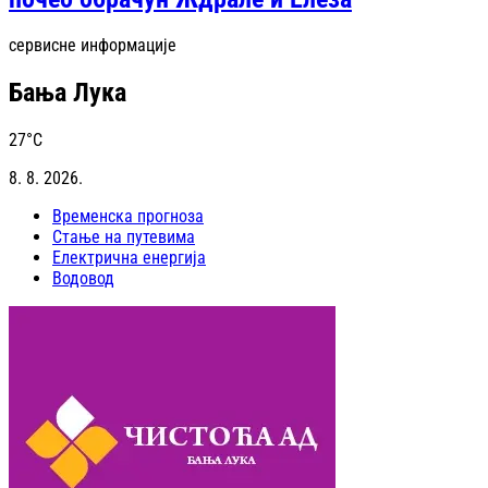
сервисне информације
Бања Лука
27
°C
8. 8. 2026.
Временска прогноза
Стање на путевима
Електрична енергија
Водовод