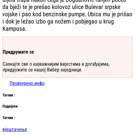
da bježi te je prešao kolovoz ulice Bulevar srpske
vojske i pao kod benzinske pumpe. Ubica mu je prišao
i dok je ležao izbo ga nožem i pobjegao u krug
Kampusa.
Придружите се
Сазнајте све о најважнијим вијестима и догађајима,
придружите се нашој Вибер заједници.
Провјерено.инфо
Таг
ови
:
Подијели
Таг
ови
:
вјештачење