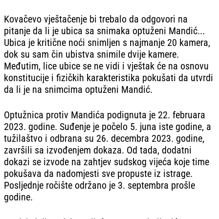
Kovačevo vještačenje bi trebalo da odgovori na
pitanje da li je ubica sa snimaka optuženi Mandić...
Ubica je kritične noći snimljen s najmanje 20 kamera,
dok su sam čin ubistva snimile dvije kamere.
Međutim, lice ubice se ne vidi i vještak će na osnovu
konstitucije i fizičkih karakteristika pokušati da utvrdi
da li je na snimcima optuženi Mandić.
Optužnica protiv Mandića podignuta je 22. februara
2023. godine. Suđenje je počelo 5. juna iste godine, a
tužilaštvo i odbrana su 26. decembra 2023. godine,
završili sa izvođenjem dokaza. Od tada, dodatni
dokazi se izvode na zahtjev sudskog vijeća koje time
pokušava da nadomjesti sve propuste iz istrage.
Posljednje ročište održano je 3. septembra prošle
godine.