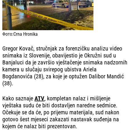
Фото:
Crna Hronika
Gregor Kovač, stručnjak za forenzičku analizu video
snimaka iz Slovenije, obavijestio je Okružni sud u
Banjaluci da je završio vještačenje snimaka nadzornih
kamera u slučaju svirepog ubistva Ariela
Bogdanovića (28), za koje je optužen Dalibor Mandić
(38).
Kako saznaje
ATV
, kompletan nalaz i mišljenje
vještaka sudu će biti dostavljen naredne sedmice.
Očekuje se da će, po prijemu materijala, sud nakon
gotovo šest mjeseci zakazati nastavak suđenja na
kojem će nalaz biti prezentovan.