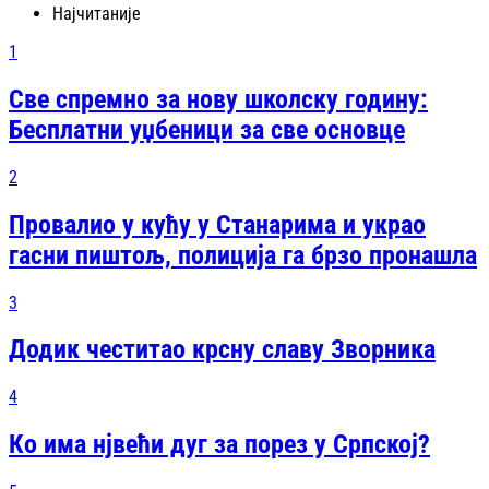
Најчитаније
1
Све спремно за нову школску годину:
Бесплатни уџбеници за све основце
2
Провалио у кућу у Станарима и украо
гасни пиштољ, полиција га брзо пронашла
3
Додик честитао крсну славу Зворника
4
Ко има нјвећи дуг за порез у Српској?