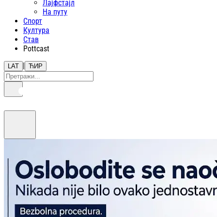
Лајфстajл
На путу
Спорт
Култура
Став
Pottcast
|
LAT
ЋИР