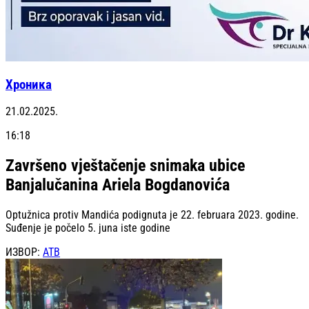
Хроника
21.02.2025.
16:18
Završeno vještačenje snimaka ubice
Banjalučanina Ariela Bogdanovića
Optužnica protiv Mandića podignuta je 22. februara 2023. godine.
Suđenje je počelo 5. juna iste godine
ИЗВОР:
АТВ