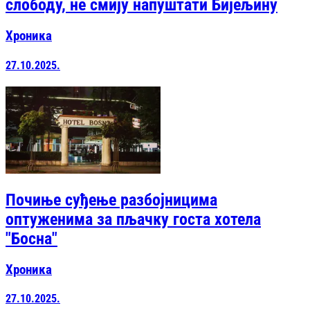
слободу, не смију напуштати Бијељину
Хроника
27.10.2025.
Почиње суђење разбојницима
оптуженима за пљачку госта хотела
"Босна"
Хроника
27.10.2025.