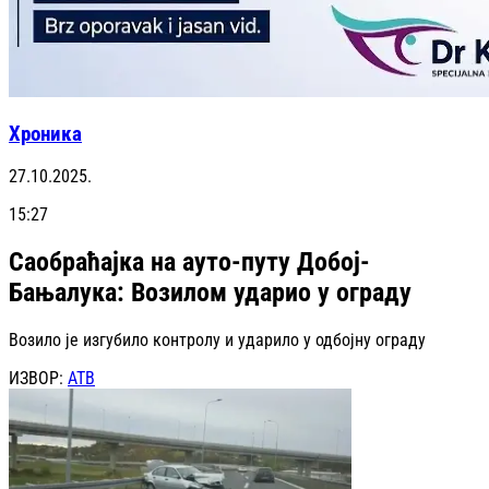
Хроника
27.10.2025.
15:27
Саобраћајка на ауто-путу Добој-
Бањалука: Возилом ударио у ограду
Возило је изгубило контролу и ударило у одбојну ограду
ИЗВОР:
АТВ