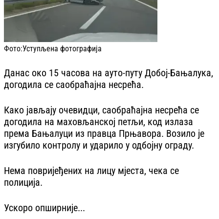
Фото:
Уступљена фотографија
Данас око 15 часова на ауто-путу Добој-Бањалука,
догодила се саобраћајна несрећа.
Како јављају очевидци, саобраћајна несрећа се
догодила на маховљанској петљи, код излаза
према Бањалуци из правца Прњавора. Возило је
изгубило контролу и ударило у одбојну ограду.
Нема повријеђених на лицу мјеста, чека се
полиција.
Ускоро опширније...