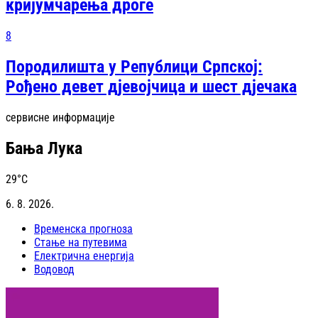
кријумчарења дроге
8
Породилишта у Републици Српској:
Рођено девет дјевојчица и шест дјечака
сервисне информације
Бања Лука
29
°C
6. 8. 2026.
Временска прогноза
Стање на путевима
Електрична енергија
Водовод