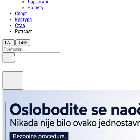
Лајфстajл
На путу
Спорт
Култура
Став
Pottcast
|
LAT
ЋИР