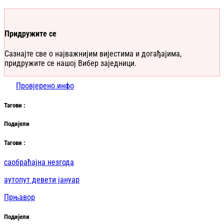
Придружите се
Сазнајте све о најважнијим вијестима и догађајима,
придружите се нашој Вибер заједници.
Провјерено.инфо
Таг
ови
:
Подијели
Таг
ови
:
саобраћајна незгода
аутопут девети јануар
Прњавор
Подијели