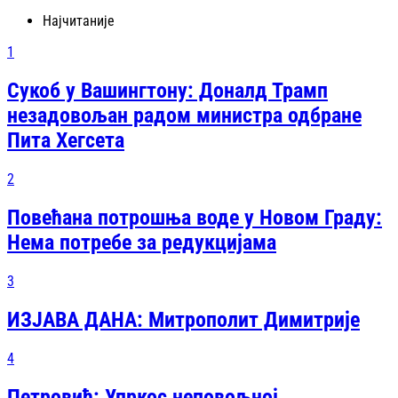
Најчитаније
1
Сукоб у Вашингтону: Доналд Трамп
незадовољан радом министра одбране
Пита Хегсета
2
Повећана потрошња воде у Новом Граду:
Нема потребе за редукцијама
3
ИЗЈАВА ДАНА: Митрополит Димитрије
4
Петровић: Упркос неповољној