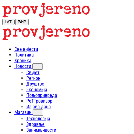
|
LAT
ЋИР
Све вијести
Политика
Хроника
Новости
Свијет
Регион
Друштво
Економија
Пољопривреда
РеТТровизор
Изјава дана
Магазин
Технологија
Здравље
Занимљивости