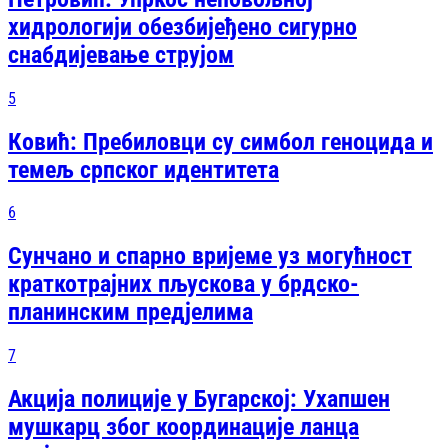
хидрологији обезбијеђено сигурно
снабдијевање струјом
5
Ковић: Пребиловци су симбол геноцида и
темељ српског идентитета
6
Сунчано и спарно вријеме уз могућност
краткотрајних пљускова у брдско-
планинским предјелима
7
Акција полиције у Бугарској: Ухапшен
мушкарц због координације ланца