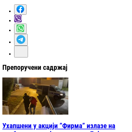
Препоручени садржај
Ухапшени у акцији ”Фирма” излазе на