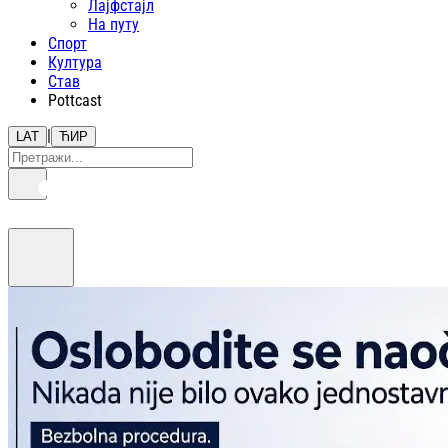
Лајфстajл
На путу
Спорт
Култура
Став
Pottcast
|
LAT
ЋИР