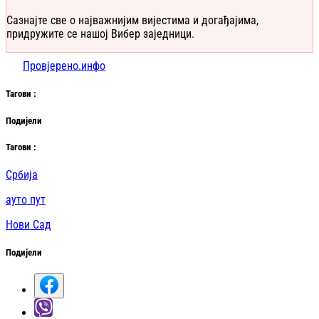
Сазнајте све о најважнијим вијестима и догађајима,
придружите се нашој Вибер заједници.
Провјерено.инфо
Таг
ови
:
Подијели
Таг
ови
:
Србија
ауто пут
Нови Сад
Подијели