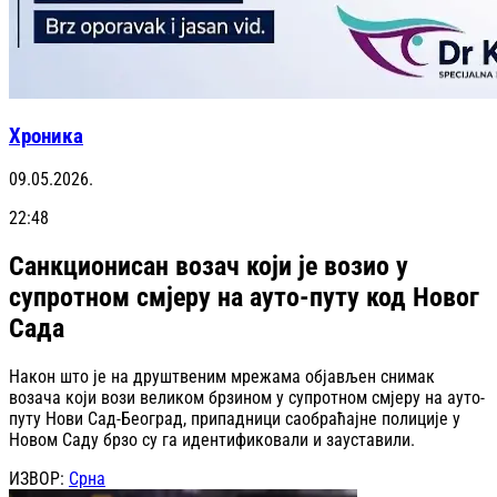
Хроника
09.05.2026.
22:48
Санкционисан возач који је возио у
супротном смјеру на ауто-путу код Новог
Сада
Након што је на друштвеним мрежама објављен снимак
возача који вози великом брзином у супротном смјеру на ауто-
путу Нови Сад-Београд, припадници саобраћајне полиције у
Новом Саду брзо су га идентификовали и зауставили.
ИЗВОР:
Срна