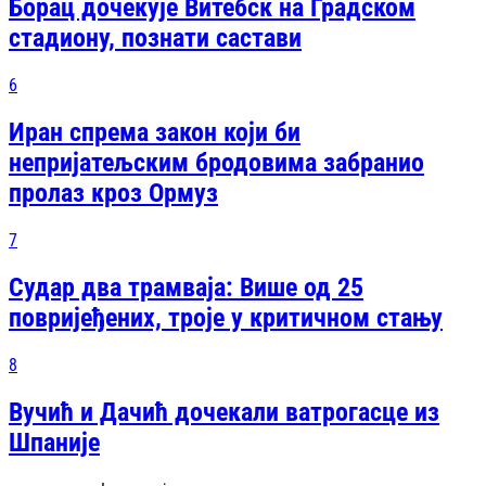
Борац дочекује Витебск на Градском
стадиону, познати састави
6
Иран спрема закон који би
непријатељским бродовима забранио
пролаз кроз Ормуз
7
Судар два трамваја: Више од 25
повријеђених, троје у критичном стању
8
Вучић и Дачић дочекали ватрогасце из
Шпаније