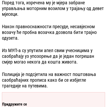
Поред тога, изречена му је мјера забране
управљања моторним возилом у трајању од девет
мјесеци.
Након правноснажности пресуде, несавјесном
возачу ће пробна возачка дозвола бити трајно
одузета.
Из МУП-а су упутили апел свим учесницима у
саобраћају уз упозорење да је један погрешан
смјер могао некога да кошта живота.
Полиција је подсјетила на важност поштовања
саобраћајних прописа како би се избјегле
трагедије на путевима.
Придружите се