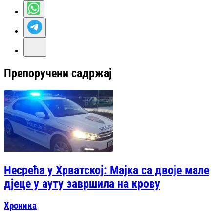
Препоручени садржај
Несрећа у Хрватској: Мајка са двоје мале
дјеце у ауту завршила на крову
Хроника