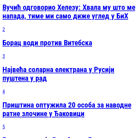
Вучић одговорио Хелезу: Хвала му што ме
напада, тиме ми само диже углед у БиХ
2
Борац води против Витебска
3
Највећа соларна електрана у Русији
пуштена у рад
4
Приштина оптужила 20 особа за наводне
ратне злочине у Ђаковици
5