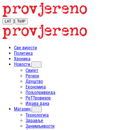
|
LAT
ЋИР
Све вијести
Политика
Хроника
Новости
Свијет
Регион
Друштво
Економија
Пољопривреда
РеТТровизор
Изјава дана
Магазин
Технологија
Здравље
Занимљивости