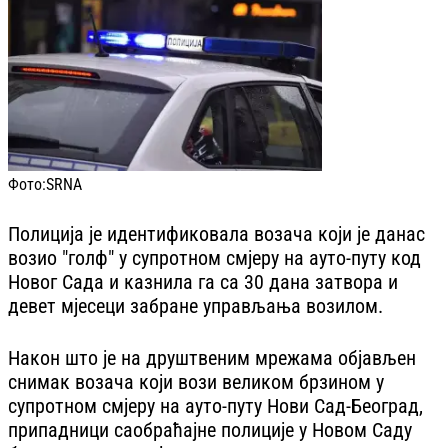
Фото:
SRNA
Полиција је идентификовала возача који је данас
возио "голф" у супротном смјеру на ауто-путу код
Новог Сада и казнила га са 30 дана затвора и
девет мјесеци забране управљања возилом.
Након што је на друштвеним мрежама објављен
снимак возача који вози великом брзином у
супротном смјеру на ауто-путу Нови Сад-Београд,
припадници саобраћајне полиције у Новом Саду