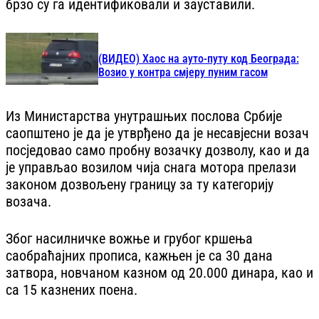
брзо су га идентификовали и зауставили.
(ВИДЕО) Хаос на ауто-путу код Београда:
Возио у контра смјеру пуним гасом
Из Министарства унутрашњих послова Србије
саопштено је да је утврђено да је несавјесни возач
посједовао само пробну возачку дозволу, као и да
је управљао возилом чија снага мотора прелази
законом дозвољену границу за ту категорију
возача.
Због насилничке вожње и грубог кршења
саобраћајних прописа, кажњен је са 30 дана
затвора, новчаном казном од 20.000 динара, као и
са 15 казнених поена.