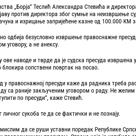
тва „Борја“ Теслић Александра Стевића и директора
ијаву против директора због сумње на неизвршење су
рачуна и изрицање запријећене казне од 100.000 КМ з
сно одбија безусловно извршење правоснажне пресуд
 уговору, а не анексу.
ју ове наводе и тврде да је судска пресуда извршена
о блокира сопствени повртак на посао.
уд у правоснажној пресуди каже да радника треба р
ду са раније закљученим уговором о раду. Не желим 
тупити по пресуди“, каже Стевић.
личног сукоба те да се фактички и не познају.
мислим да се руши уставни поредак Републике Српск