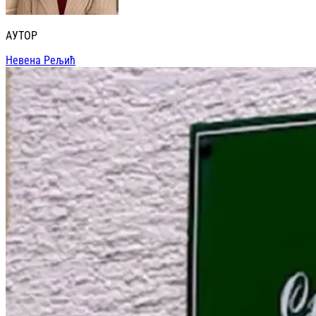
АУТОР
Невена Рељић