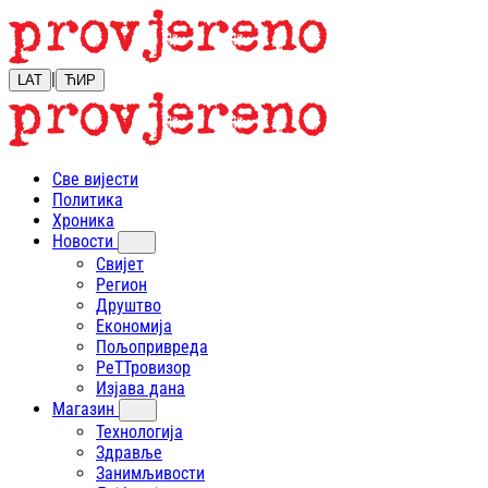
|
LAT
ЋИР
Све вијести
Политика
Хроника
Новости
Свијет
Регион
Друштво
Економија
Пољопривреда
РеТТровизор
Изјава дана
Магазин
Технологија
Здравље
Занимљивости