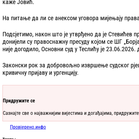
каже Јовић.
На питање да ли се анексом уговора мијењају права
Подсјетимо, након што је утврђено да је Стевићев п
донијели су правоснажну пресуду којом се ШГ „Борј
није догодило, Основни суд у Теслићу је 23.06.2026
Законски рок за добровољно извршење судског рјешењ
кривичну пријаву и ургенцију.
Придружите се
Сазнајте све о најважнијим вијестима и догађајима, придружите
Провјерено.инфо