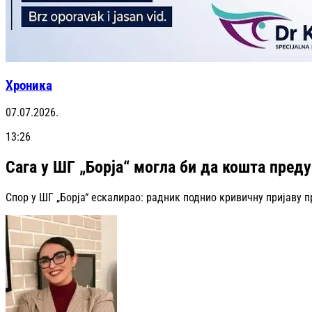
Хроника
07.07.2026.
13:26
Сага у ШГ „Борја“ могла би да кошта пред
Спор у ШГ „Борја“ ескалирао: радник поднио кривичну пријаву п