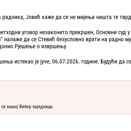
 радника, Јовић каже да се не мијења ништа те тврд
ретходни уговор незаконито прекршен, Основни суд у 
а“ налаже да се Стевић безусловно врати на радно м
. донио Рјешење о извршењу.
а истекао је јуче, 06.07.2026. године. Будући да се
 се нашој Вибер заједници.