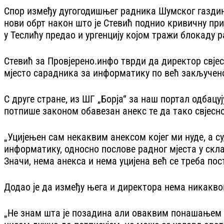
Спор између дугогодишњег радника Шумског газдинс
нови обрт након што је Стевић поднио кривичну пр
у Теслићу предао и ургенцију којом тражи блокаду 
Стевић за Провјерено.инфо тврди да директор свје
мјесто сарадника за информатику по већ закљученом
С друге стране, из ШГ „Борја“ за наш портал одбацу
потпише законом обавезан анекс те да тако свјесн
„Уцијењен сам некаквим анексом којег ми нуде, а с
информатику, односно послове радног мјеста у скла
Значи, нема анекса и нема уцијена већ се треба пос
Додао је да између њега и директора нема никаквог 
„Не знам шта је позадина али оваквим понашањем 