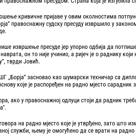
 правоснажном пресудом. Страна која је изгубила спо
ношење кривичне пријаве у овим околностима потпуно
рја“ правоснажну судску пресуду извршило у законо
де.
ише извршење пресуде јер упорно одбија да потпише 
 наврата, он то није учинио, а ријеч је о раднику ко
“, тврди Јовић.
с у ШГ „Борја“ засновао као шумарски техничар са 
снову које је распоређен на радно мјесто сарадник 
ра, ако у правоснажној одлуци стоји да радник треба
а".
вора на радно мјесто које је утврђено, зато што измеђ
вној служби, њему је омогућено да се врати на радно 