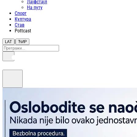
Лајфстajл
На путу
Спорт
Култура
Став
Pottcast
|
LAT
ЋИР