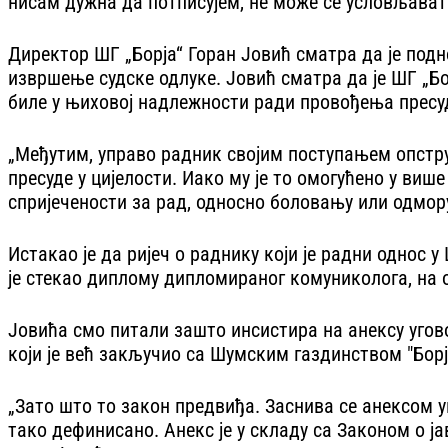
нисам дужна да потписујем, не може се условљавати
Директор ШГ „Борја“ Горан Јовић сматра да је под
извршење судске одлуке. Јовић сматра да је ШГ „Бо
биле у њиховој надлежности ради провођења пресу
„Међутим, управо радник својим поступањем опстру
пресуде у цијелости. Иако му је то омогућено у више
спријечености за рад, односно боловању или одмору
Истакао је да ријеч о раднику који је радни одно
је стекао диплому дипломираног комуниколога, на о
Јовића смо питали зашто инсистира на анексу угово
који је већ закључио са Шумским газдинством "Борј
„Зато што то закон предвиђа. Заснива се анексом уго
тако дефинисано. Анекс је у складу са Законом о ја