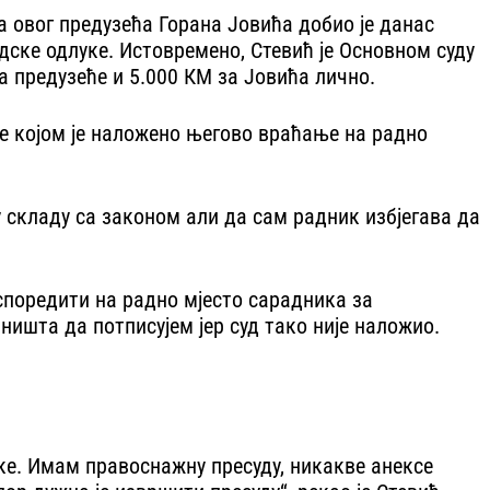
 овог предузећа Горана Јовића добио је данас
дске одлуке. Истовремено, Стевић је Основном суду
а предузеће и 5.000 КМ за Јовића лично.
е којом је наложено његово враћање на радно
 у складу са законом али да сам радник избјегава да
аспоредити на радно мјесто сарадника за
ништа да потписујем јер суд тако није наложио.
е. Имам правоснажну пресуду, никакве анексе