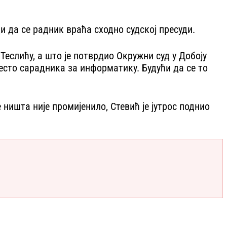
и да се радник враћа сходно судској пресуди.
Теслићу, а што је потврдио Окружни суд у Добоју
јесто сарадника за информатику. Будући да се то
 ништа није промијенило, Стевић је јутрос поднио