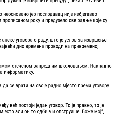
р дужна је извршити пресуду“, рекао је Стевић.
 неосновано јер послодавац није избјегавао
м прописаном року и предузело све радње које су
анекс уговора о раду, што је услов за извршење
ји највећи дио времена проводи на привременој
дипломом стеченом ванредним школовањем. Накнадно
за информатику.
 да се врати на своје радно мјесто према уговору
у већ постоји један уговор. То је правно, то је
мјесто али он то одбија и опструише. Боже мој“,