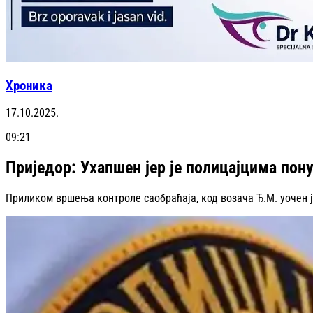
Хроника
17.10.2025.
09:21
Приједор: Ухапшен јер је полицајцима пон
Приликом вршења контроле саобраћаја, код возача Ђ.М. уочен ј