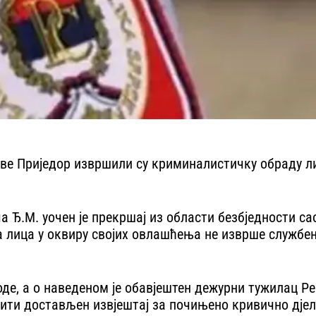
аве Приједор извршили су криминалистичку обраду л
 Ђ.М. уочен је прекршај из области безбједности са
 лица у оквиру својих овлашћења не изврше службену
оде, а о наведеном је обавјештен дежурни тужилац Р
ити достављен извјештај за почињено кривично дјел