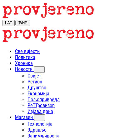
|
LAT
ЋИР
Све вијести
Политика
Хроника
Новости
Свијет
Регион
Друштво
Економија
Пољопривреда
РеТТровизор
Изјава дана
Магазин
Технологија
Здравље
Занимљивости