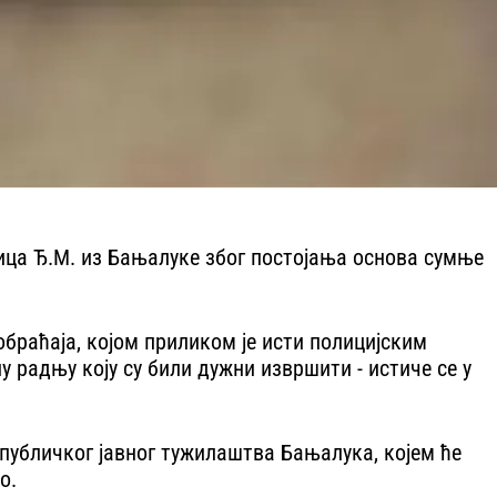
ица Ђ.М. из Бањалуке због постојања основа сумње
обраћаја, којом приликом је исти полицијским
 радњу коју су били дужни извршити - истиче се у
епубличког јавног тужилаштва Бањалука, којем ће
о.