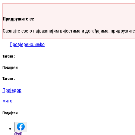
Придружите се
Сазнајте све о најважнијим вијестима и догађајима, придружите
Провјерено.инфо
Таг
ови
:
Подијели
Таг
ови
:
Приједор
мито
Подијели