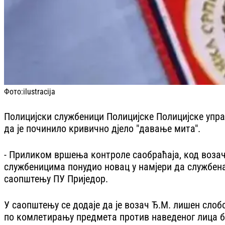
Фото:
ilustracija
Полицијски службеници Полицијске Полицијске упр
да је починило кривично дјело "давање мита".
- Приликом вршења контроле саобраћаја, код возача
службеницима понудио новац у намјери да службена
саопштењу ПУ Приједор.
У саопштењу се додаје да је возач Ђ.М. лишен слоб
по комлетирању предмета против наведеног лица б