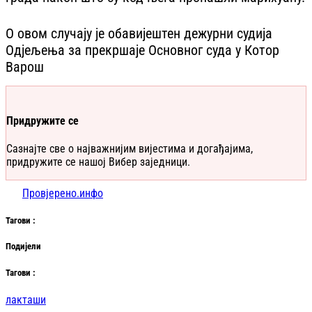
О овом случају је обавијештен дежурни судија
Одјељења за прекршаје Основног суда у Котор
Варош
Придружите се
Сазнајте све о најважнијим вијестима и догађајима,
придружите се нашој Вибер заједници.
Провјерено.инфо
Таг
ови
:
Подијели
Таг
ови
:
лакташи