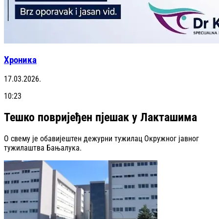
Хроника
17.03.2026.
10:23
Тешко повријеђен пјешак у Лакташима
О свему је обавијештен дежурни тужилац Окружног јавног
тужилаштва Бањалука.