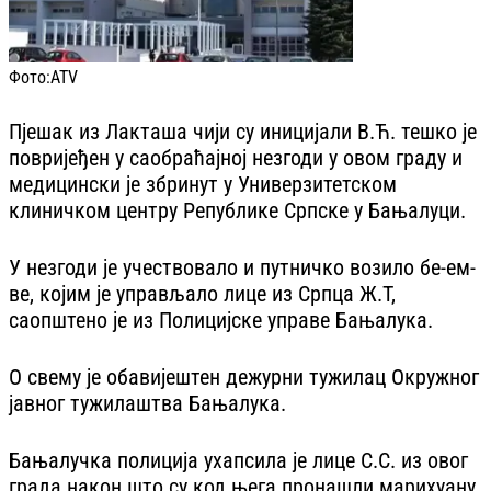
Фото:
ATV
Пјешак из Лакташа чији су иницијали В.Ћ. тешко је
повријеђен у саобраћајној незгоди у овом граду и
медицински је збринут у Универзитетском
клиничком центру Републике Српске у Бањалуци.
У незгоди је учествовало и путничко возило бе-ем-
ве, којим је управљало лице из Српца Ж.Т,
саопштено је из Полицијске управе Бањалука.
О свему је обавијештен дежурни тужилац Окружног
јавног тужилаштва Бањалука.
Бањалучка полиција ухапсила је лице С.С. из овог
града након што су код њега пронашли марихуану.