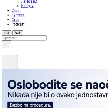
Лајфстajл
На путу
Спорт
Култура
Став
Pottcast
|
LAT
ЋИР