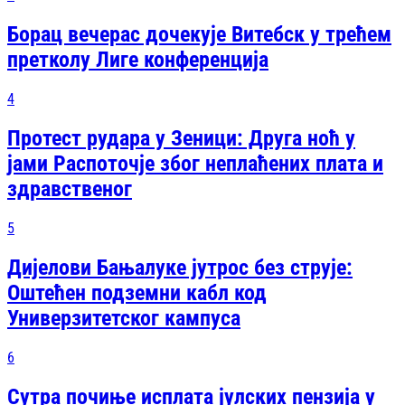
Борац вечерас дочекује Витебск у трећем
претколу Лиге конференција
4
Протест рудара у Зеници: Друга ноћ у
јами Распоточје због неплаћених плата и
здравственог
5
Дијелови Бањалуке јутрос без струје:
Оштећен подземни кабл код
Универзитетског кампуса
6
Сутра почиње исплата јулских пензија у