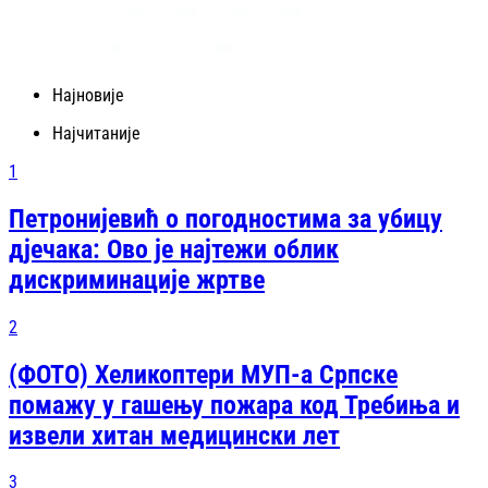
Најновије
Најчитаније
1
Петронијевић о погодностима за убицу
дјечака: Ово је најтежи облик
дискриминације жртве
2
(ФОТО) Хеликоптери МУП-а Српске
помажу у гашењу пожара код Требиња и
извели хитан медицински лет
3