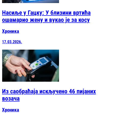
Насиље у Гацку: У близини вртића
ошамарио жену и вукао је за косу
Хроника
17.03.2026.
Из саобраћаја искључено 46 пијаних
возача
Хроника