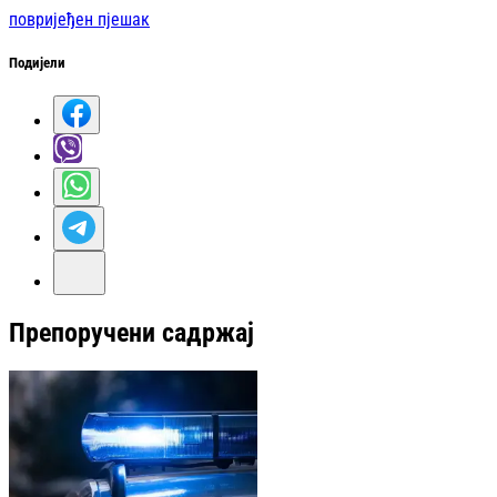
повријеђен пјешак
Подијели
Препоручени садржај