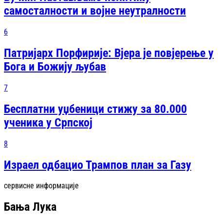
самосталности и војне неутралности
6
Патријарх Порфирије: Вјера је повјерење у
Бога и Божију љубав
7
Бесплатни уџбеници стижу за 80.000
ученика у Српској
8
Израел одбацио Трампов план за Газу
сервисне информације
Бања Лука