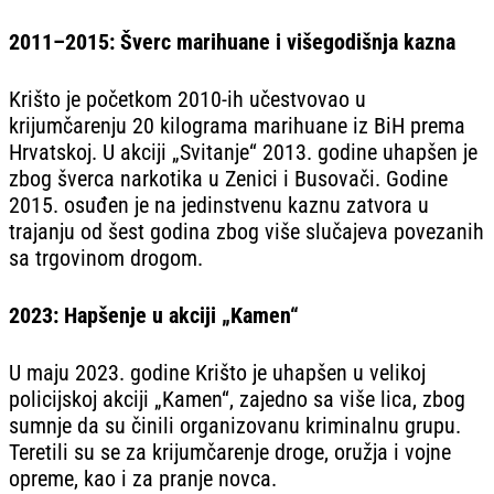
2011–2015: Šverc marihuane i višegodišnja kazna
Krišto je početkom 2010-ih učestvovao u
krijumčarenju 20 kilograma marihuane iz BiH prema
Hrvatskoj. U akciji „Svitanje“ 2013. godine uhapšen je
zbog šverca narkotika u Zenici i Busovači. Godine
2015. osuđen je na jedinstvenu kaznu zatvora u
trajanju od šest godina zbog više slučajeva povezanih
sa trgovinom drogom.
2023: Hapšenje u akciji „Kamen“
U maju 2023. godine Krišto je uhapšen u velikoj
policijskoj akciji „Kamen“, zajedno sa više lica, zbog
sumnje da su činili organizovanu kriminalnu grupu.
Teretili su se za krijumčarenje droge, oružja i vojne
opreme, kao i za pranje novca.