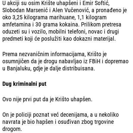
U akciji su osim Krište uhapšeni i Emir Softić,
Slobodan Marsenić i Alen Vučenović, a pronađeno je
oko 3,25 kilograma marihuane, 1,1 kilogram
amfetamina i 30 grama kokaina. Prilikom pretresa
oduzeti su i vozilo, mobilni telefoni, novac i drugi
predmeti koji će poslužiti kao dokazni materijal.
Prema nezvaničnim informacijama, Krišto je
osumnjičen da je drogu nabavljao iz FBiH i dopremao
u Banjaluku, gdje je dalje distribuisana.
Dug kriminalni put
Ovo nije prvi put da je Krišto uhapšen.
On je policiji poznat već decenijama, a u nekoliko
navrata je bio hapšen i osuđivan zbog trgovine
drogom.