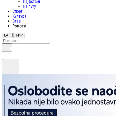
Лајфстajл
На путу
Спорт
Култура
Став
Pottcast
|
LAT
ЋИР