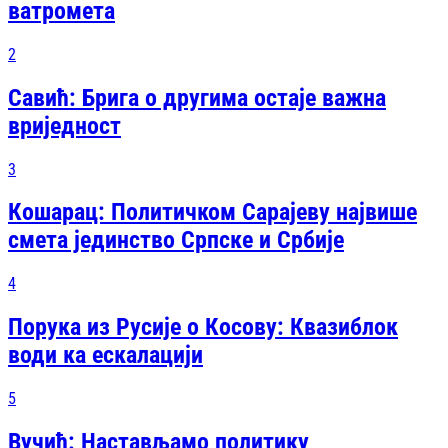
ватромета
2
Савић: Брига о другима остаје важна
вриједност
3
Кошарац: Политичком Сарајеву највише
смета јединство Српске и Србије
4
Порука из Русије о Косову: Квазиблок
води ка ескалацији
5
Вучић: Настављамо политику