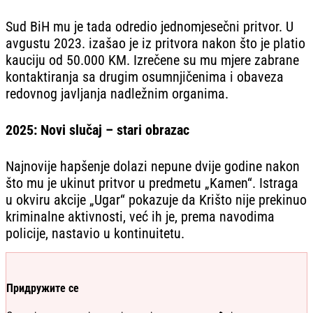
Sud BiH mu je tada odredio jednomjesečni pritvor. U
avgustu 2023. izašao je iz pritvora nakon što je platio
kauciju od 50.000 KM. Izrečene su mu mjere zabrane
kontaktiranja sa drugim osumnjičenima i obaveza
redovnog javljanja nadležnim organima.
2025: Novi slučaj – stari obrazac
Najnovije hapšenje dolazi nepune dvije godine nakon
što mu je ukinut pritvor u predmetu „Kamen“. Istraga
u okviru akcije „Ugar“ pokazuje da Krišto nije prekinuo
kriminalne aktivnosti, već ih je, prema navodima
policije, nastavio u kontinuitetu.
Придружите се