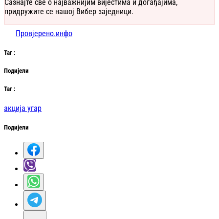
Сазнајте све о најважнијим вијестима и догађајима,
придружите се нашој Вибер заједници.
Провјерено.инфо
Таг
:
Подијели
Таг
:
акција угар
Подијели