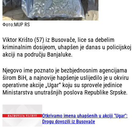
Фото:
MUP RS
Viktor Krišto (57) iz Busovače, lice sa debelim
kriminalnim dosijeom, uhapšen je danas u policijskoj
akciji na području Banjaluke.
Njegovo ime poznato je bezbjednosnim agencijama
širom BiH, a najnovije hapšenje uslijedilo je u okviru
operativne akcije „Ugar“ koju su sprovele jedinice
Ministarstva unutrašnjih poslova Republike Srpske.
Otkrivamo imena uhapšenih u akciji "Ugar":
Drogu dovozili iz Busovače