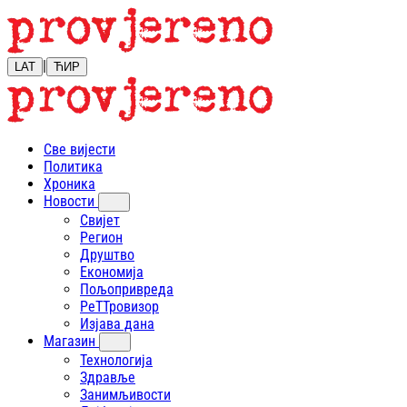
|
LAT
ЋИР
Све вијести
Политика
Хроника
Новости
Свијет
Регион
Друштво
Економија
Пољопривреда
РеТТровизор
Изјава дана
Магазин
Технологија
Здравље
Занимљивости