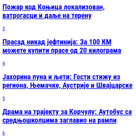
Пожар код Коњица локализован,
ватрогасци и даље на терену
3
Прасад никад јефтинија: За 100 КМ
можете купити прасе од 20 килограма
4
Јахорина пуна и љети: Гости стижу из
региона, Њемачке, Аустрије и Швајцарске
5
Драма на трајекту за Корчулу: Аутобус са
средњошколцима заглавио на рампи
6