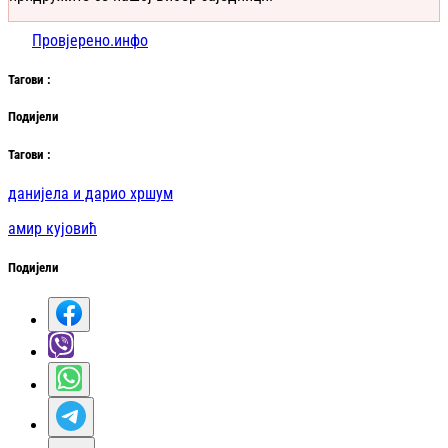
Провјерено.инфо
Таг
ови
:
Подијели
Таг
ови
:
данијела и дарио хршум
амир кујовић
Подијели