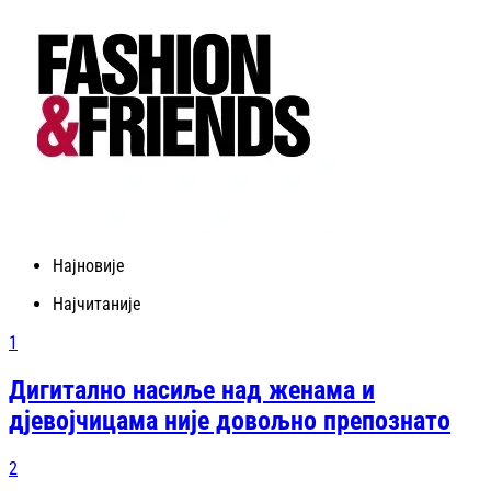
Најновије
Најчитаније
1
Дигитално насиље над женама и
дјевојчицама није довољно препознато
2