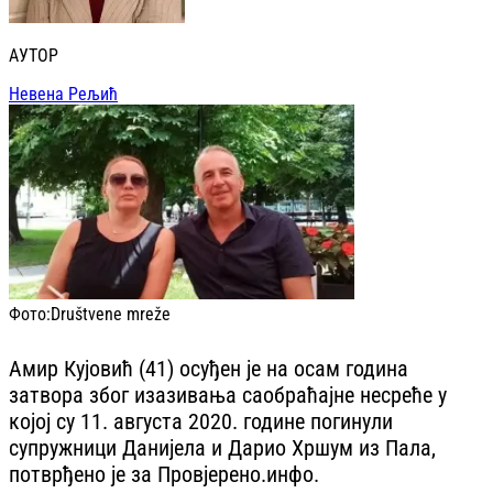
АУТОР
Невена Рељић
Фото:
Društvene mreže
Амир Кујовић (41) осуђен је на осам година
затвора због изазивања саобраћајне несреће у
којој су 11. августа 2020. године погинули
супружници Данијела и Дарио Хршум из Пала,
потврђено је за Провјерено.инфо.