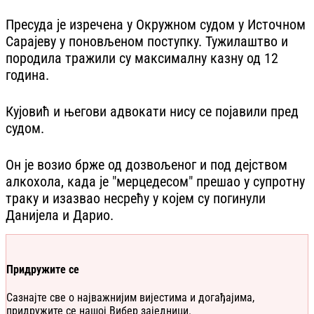
Пресуда је изречена у Окружном судом у Источном
Сарајеву у поновљеном поступку. Тужилаштво и
породила тражили су максималну казну од 12
година.
Кујовић и његови адвокати нису се појавили пред
судом.
Он је возио брже од дозвољеног и под дејством
алкохола, када је "мерцедесом" прешао у супротну
траку и изазвао несрећу у којем су погинули
Данијела и Дарио.
Придружите се
Сазнајте све о најважнијим вијестима и догађајима,
придружите се нашој Вибер заједници.