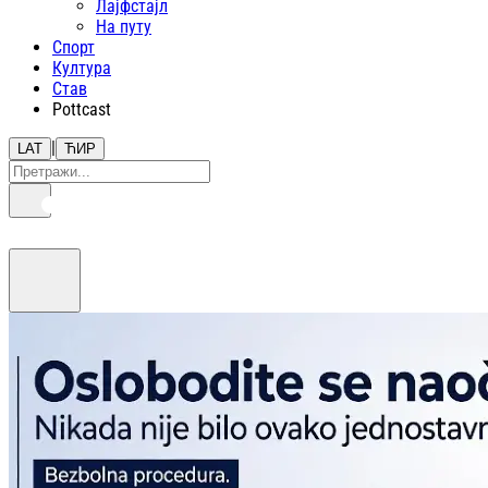
Лајфстajл
На путу
Спорт
Култура
Став
Pottcast
|
LAT
ЋИР