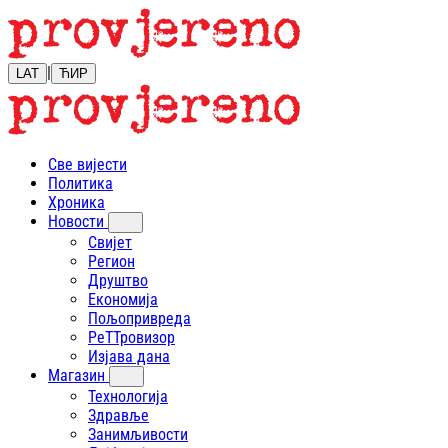
|
LAT
ЋИР
Све вијести
Политика
Хроника
Новости
Свијет
Регион
Друштво
Економија
Пољопривреда
РеТТровизор
Изјава дана
Магазин
Технологија
Здравље
Занимљивости