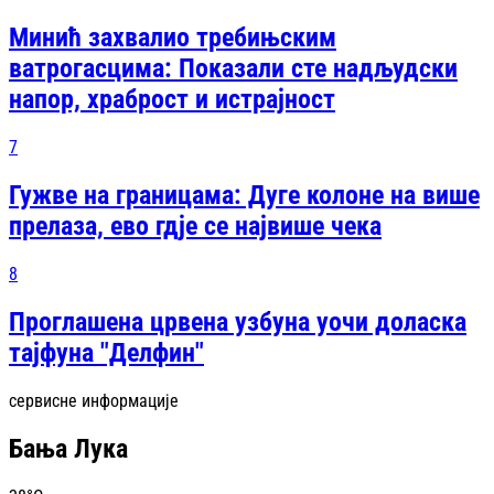
Минић захвалио требињским
ватрогасцима: Показали сте надљудски
напор, храброст и истрајност
7
Гужве на границама: Дуге колоне на више
прелаза, ево гдје се највише чека
8
Проглашена црвена узбуна уочи доласка
тајфуна "Делфин"
сервисне информације
Бања Лука