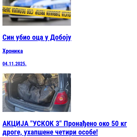
Син убио оца у Добоју
Хроника
04.11.2025.
АКЦИЈА "УСКОК 3" Пронађено око 50 кг
дроге, ухапшене четири особе!