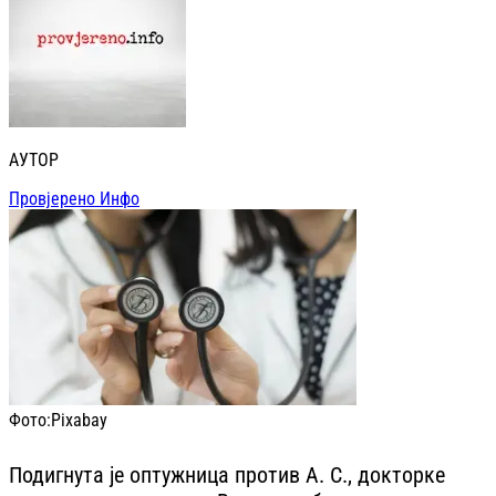
АУТОР
Провјерено Инфо
Фото:
Pixabay
Подигнута је оптужница против А. С., докторке