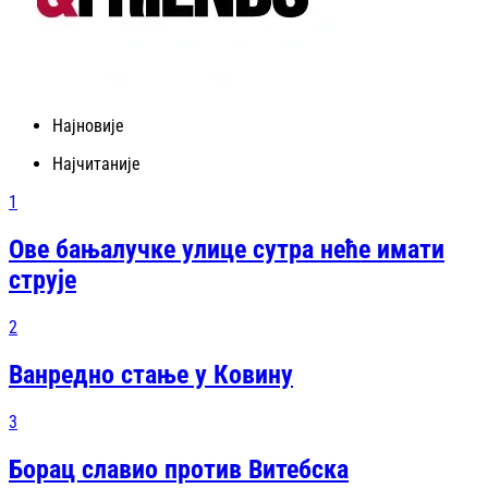
Најновије
Најчитаније
1
Ове бањалучке улице сутра неће имати
струје
2
Ванредно стање у Ковину
3
Борац славио против Витебска