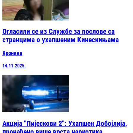
Огласили се из Службе за послове са
странцима о ухапшеним Кинескињама
Хроника
14.11.2025.
Акција "Пијескови 2": Ухапшен Добојлија,
пронађено више врста наркотика