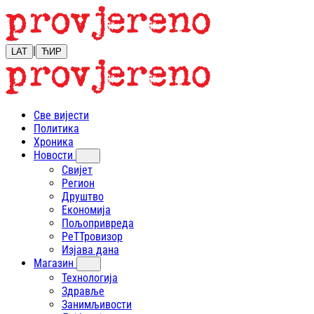
|
LAT
ЋИР
Све вијести
Политика
Хроника
Новости
Свијет
Регион
Друштво
Економија
Пољопривреда
РеТТровизор
Изјава дана
Магазин
Технологија
Здравље
Занимљивости