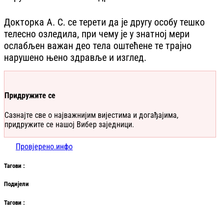
Докторка А. С. се терети да је другу особу тешко
телесно озледила, при чему је у знатној мери
ослабљен важан део тела оштећене те трајно
нарушено њено здравље и изглед.
Придружите се
Сазнајте све о најважнијим вијестима и догађајима,
придружите се нашој Вибер заједници.
Провјерено.инфо
Таг
ови
:
Подијели
Таг
ови
: