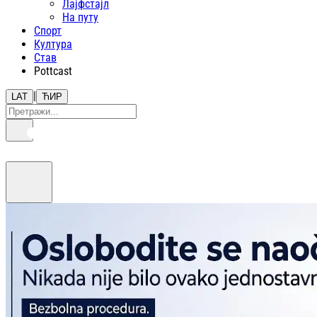
Лајфстajл
На путу
Спорт
Култура
Став
Pottcast
|
LAT
ЋИР