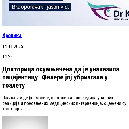
Хроника
14.11.2025.
14:29
Докторица осумњичена да је унаказила
пацијентицу: Филере јој убризгала у
тоалету
Ожиљци и деформације, настали као последица упалних
реакција и поновљених медицинских интервенција, оцењени су
као трајни