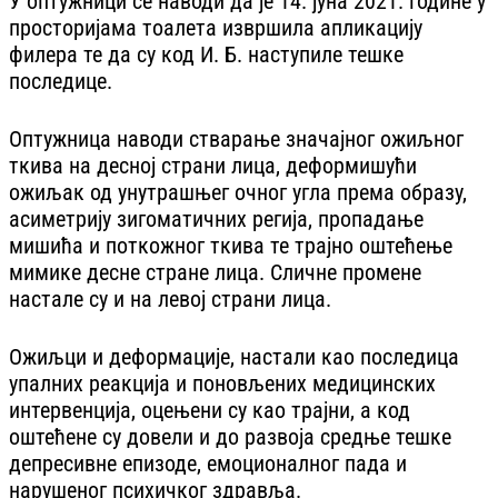
У оптужници се наводи да је 14. јуна 2021. године у
просторијама тоалета извршила апликацију
филера те да су код И. Б. наступиле тешке
последице.
Оптужница наводи стварање значајног ожиљног
ткива на десној страни лица, деформишући
ожиљак од унутрашњег очног угла према образу,
асиметрију зигоматичних регија, пропадање
мишића и поткожног ткива те трајно оштећење
мимике десне стране лица. Сличне промене
настале су и на левој страни лица.
Ожиљци и деформације, настали као последица
упалних реакција и поновљених медицинских
интервенција, оцењени су као трајни, а код
оштећене су довели и до развоја средње тешке
депресивне епизоде, емоционалног пада и
нарушеног психичког здравља.