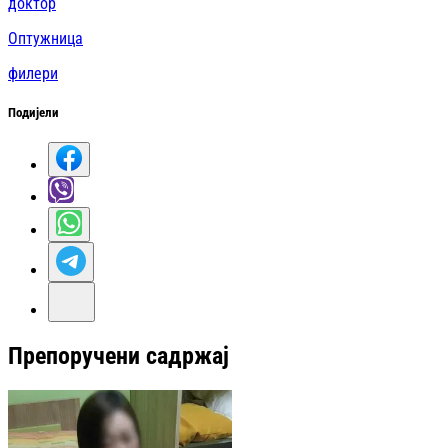
доктор
Оптужница
филери
Подијели
Препоручени садржај