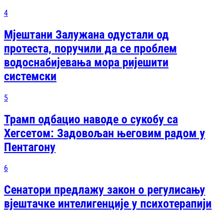
4
Мјештани Залужана одустали од
протеста, поручили да се проблем
водоснабијевања мора ријешити
системски
5
Трамп одбацио наводе о сукобу са
Хегсетом: Задовољан његовим радом у
Пентагону
6
Сенатори предлажу закон о регулисању
вјештачке интелигенције у психотерапији