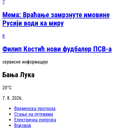
7
Мема: Враћање замрзнуте имовине
Русији води ка миру
8
Филип Костић нови фудбалер ПСВ-а
сервисне информације
Бања Лука
20
°C
7. 8. 2026.
Временска прогноза
Стање на путевима
Електрична енергија
Водовод