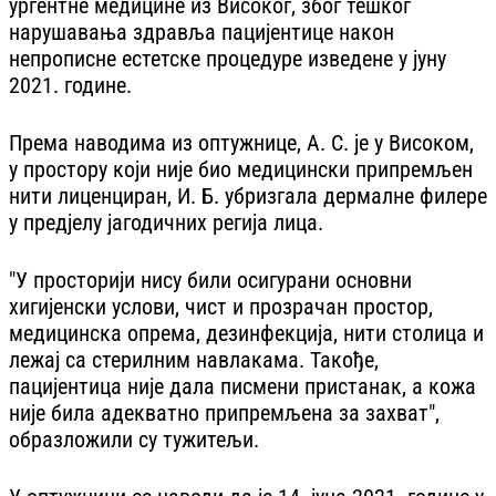
ургентне медицине из Високог, због тешког
нарушавања здравља пацијентице након
непрописне естетске процедуре изведене у јуну
2021. године.
Према наводима из оптужнице, А. С. је у Високом,
у простору који није био медицински припремљен
нити лиценциран, И. Б. убризгала дермалне филере
у предјелу јагодичних регија лица.
"У просторији нису били осигурани основни
хигијенски услови, чист и прозрачан простор,
медицинска опрема, дезинфекција, нити столица и
лежај са стерилним навлакама. Такође,
пацијентица није дала писмени пристанак, а кожа
није била адекватно припремљена за захват",
образложили су тужитељи.