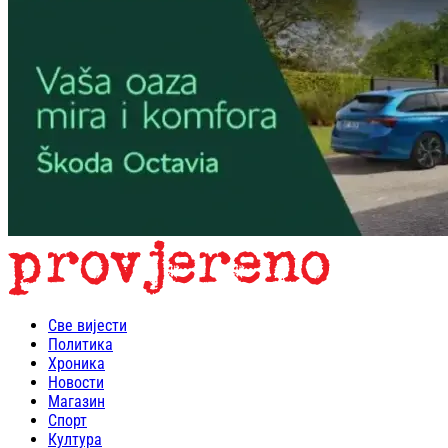
Све вијести
Политика
Хроника
Новости
Магазин
Спорт
Култура