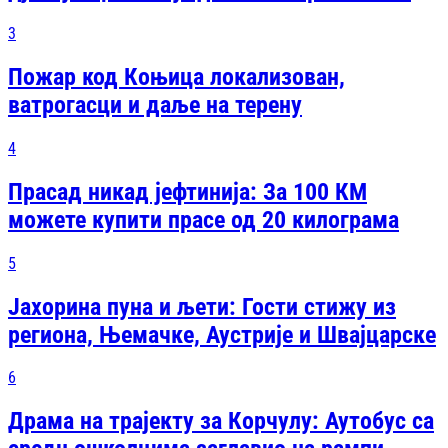
3
Пожар код Коњица локализован,
ватрогасци и даље на терену
4
Прасад никад јефтинија: За 100 КМ
можете купити прасе од 20 килограма
5
Јахорина пуна и љети: Гости стижу из
региона, Њемачке, Аустрије и Швајцарске
6
Драма на трајекту за Корчулу: Аутобус са