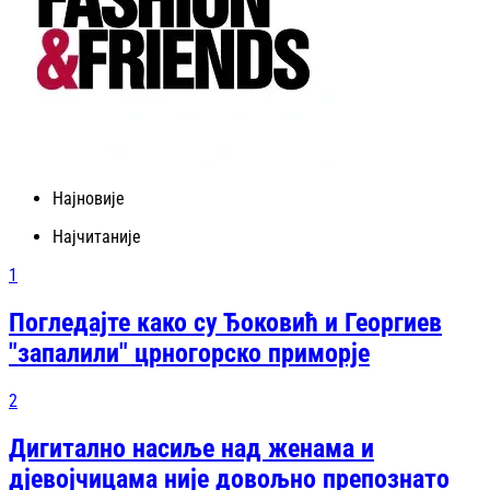
Најновије
Најчитаније
1
Погледајте како су Ђоковић и Георгиев
"запалили" црногорско приморје
2
Дигитално насиље над женама и
дјевојчицама није довољно препознато