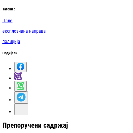
Таг
ови
:
Пале
експлозивна направа
полиција
Подијели
Препоручени садржај