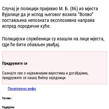
Случај је полицији пријавио М. Б. (86) из мјеста
Вујалице да је испод његовог возила “Волво”
постављена непозната експлозивна направа
испред породичне куће.
Полицијски службеници су изашли на лице мјеста,
гдје ће бити обављен увиђај.
Придружите се
Сазнајте све о најважнијим вијестима и догађајима,
придружите се нашој Вибер заједници.
Провјерено.инфо
Таг
ови
:
Подијели