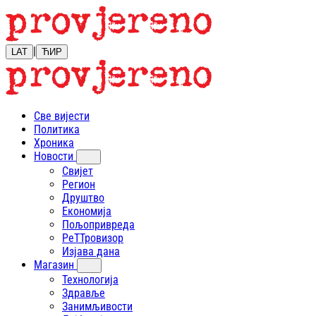
|
LAT
ЋИР
Све вијести
Политика
Хроника
Новости
Свијет
Регион
Друштво
Економија
Пољопривреда
РеТТровизор
Изјава дана
Магазин
Технологија
Здравље
Занимљивости