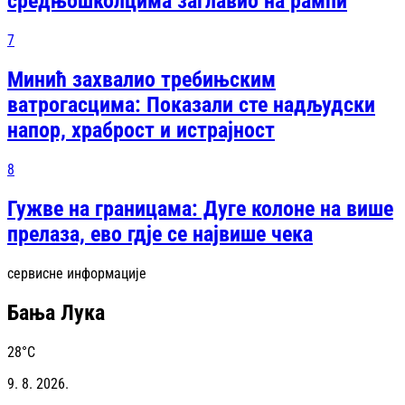
средњошколцима заглавио на рампи
7
Минић захвалио требињским
ватрогасцима: Показали сте надљудски
напор, храброст и истрајност
8
Гужве на границама: Дуге колоне на више
прелаза, ево гдје се највише чека
сервисне информације
Бања Лука
28
°C
9. 8. 2026.