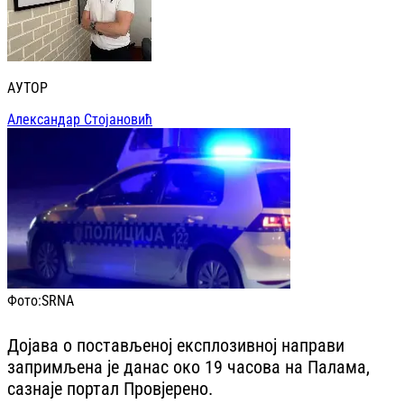
АУТОР
Александар Стојановић
Фото:
SRNA
Дојава о постављеној експлозивној направи
запримљена је данас око 19 часова на Палама,
сазнаје портал Провјерено.