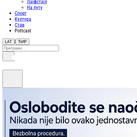
Лајфстajл
На путу
Спорт
Култура
Став
Pottcast
|
LAT
ЋИР