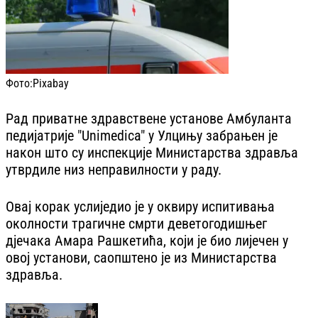
Фото:
Pixabay
Рад приватне здравствене установе Амбуланта
педијатрије "Unimedica" у Улцињу забрањен је
након што су инспекције Министарства здравља
утврдиле низ неправилности у раду.
Овај корак услиједио је у оквиру испитивања
околности трагичне смрти деветогодишњег
дјечака Амара Рашкетића, који је био лијечен у
овој установи, саопштено је из Министарства
здравља.