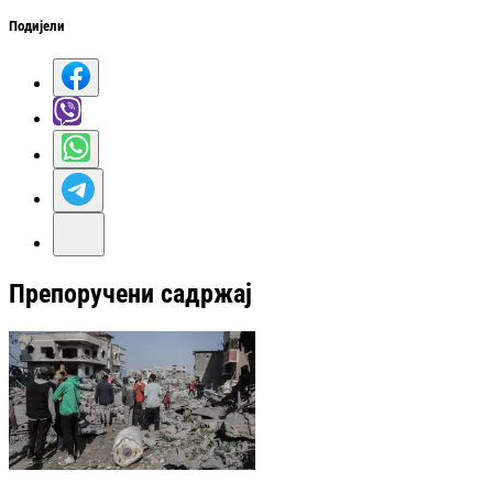
Подијели
Препоручени садржај