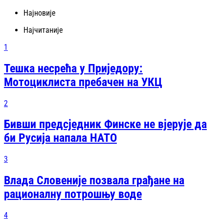
Најновије
Најчитаније
1
Тешка несрећа у Приједору:
Мотоциклиста пребачен на УКЦ
2
Бивши предсједник Финске не вјерује да
би Русија напала НАТО
3
Влада Словеније позвала грађане на
рационалну потрошњу воде
4