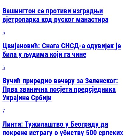
Вашингтон се противи изградњи
вјетропарка код руског манастира
5
Цвијановић: Снага СНСД-а одувијек је
била у људима који га чине
6
Вучић приредио вечеру за Зеленског:
Прва званична посjета предсjедника
Украјине Србији
7
Линта: Тужилаштво у Београду да
покрене истрагу о убиству 500 српских