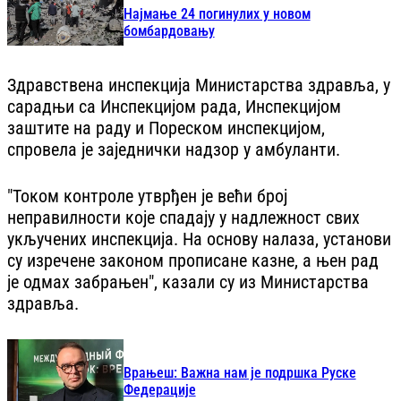
Најмање 24 погинулих у новом
бомбардовању
Здравствена инспекција Министарства здравља, у
сарадњи са Инспекцијом рада, Инспекцијом
заштите на раду и Пореском инспекцијом,
спровела је заједнички надзор у амбуланти.
"Током контроле утврђен је већи број
неправилности које спадају у надлежност свих
укључених инспекција. На основу налаза, установи
су изречене законом прописане казне, а њен рад
је одмах забрањен", казали су из Министарства
здравља.
Врањеш: Важна нам је подршка Руске
Федерације