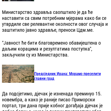
Министарство здравља саопштило је да ће
наставити са свим потребним мјерама како би се
утврдиле све релевантне околности овог случаја и
заштитило јавно здравље, преноси Цдм.ме.
"Јавност ће бити благовремено обавијештена о
даљим корацима и резултатима поступка",
закључили су из Министарства.
Предсједник Ирана: Морамо преселити
главни град
Да подсјетимо, дјечак је изненада преминуо 15.
новембра, а како је раније писао Приморски
портал, три дана прије кобног догађаја дјечак је