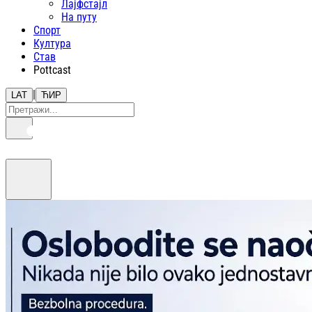
Лајфстajл
На путу
Спорт
Култура
Став
Pottcast
|
LAT
ЋИР