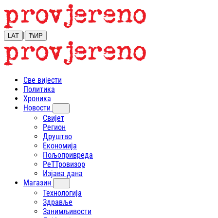
|
LAT
ЋИР
Све вијести
Политика
Хроника
Новости
Свијет
Регион
Друштво
Економија
Пољопривреда
РеТТровизор
Изјава дана
Магазин
Технологија
Здравље
Занимљивости