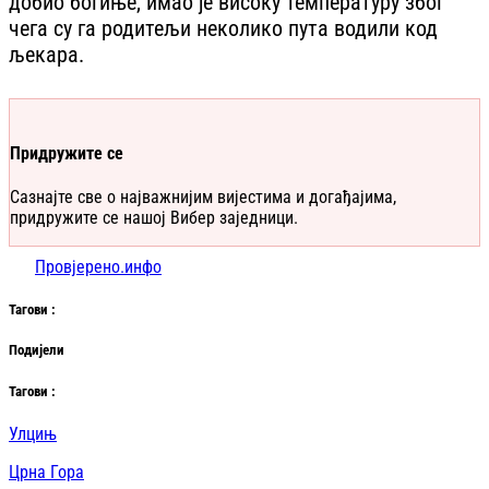
добио богиње, имао је високу температуру због
чега су га родитељи неколико пута водили код
љекара.
Придружите се
Сазнајте све о најважнијим вијестима и догађајима,
придружите се нашој Вибер заједници.
Провјерено.инфо
Таг
ови
:
Подијели
Таг
ови
:
Улцињ
Црна Гора