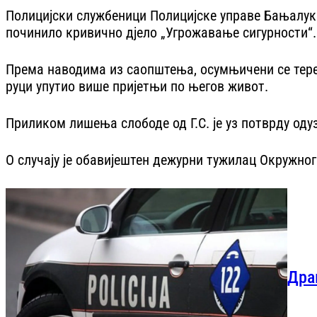
Полицијски службеници Полицијске управе Бањалука 
починило кривично дјело „Угрожавање сигурности“.
Према наводима из саопштења, осумњичени се тере
руци упутио више пријетњи по његов живот.
Приликом лишења слободе од Г.С. је уз потврду оду
О случају је обавијештен дежурни тужилац Окружно