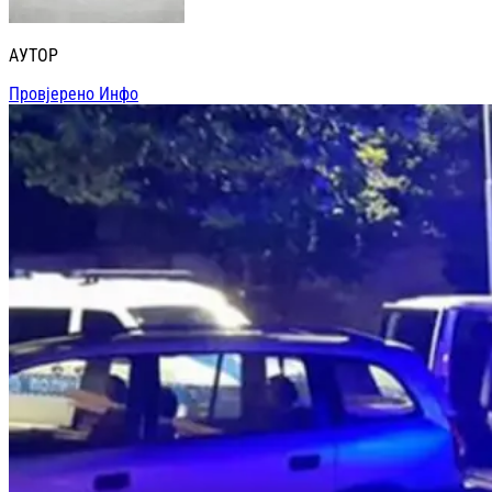
АУТОР
Провјерено Инфо