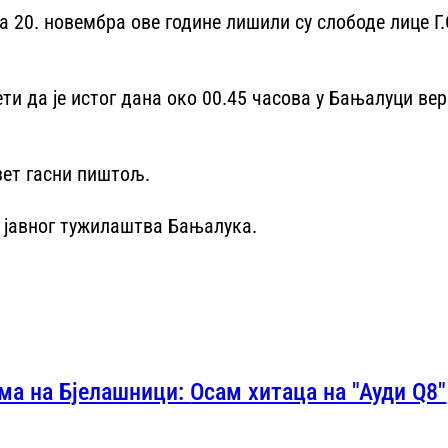
20. новембра ове године лишили су слободе лице Г.С
ти да је истог дана око 00.45 часова у Бањалуци в
зет гасни пиштољ.
г јавног тужилаштва Бањалука.
Драма на Бјелашници: Осам хитаца на "Ауди Q8"