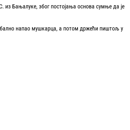
. из Бањалуке, због постојања основа сумње да је
ербално напао мушкарца, а потом држећи пиштољ у