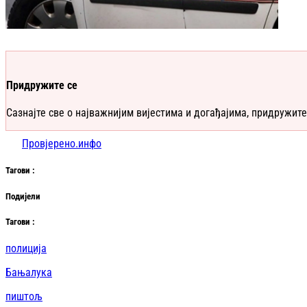
Придружите се
Сазнајте све о најважнијим вијестима и догађајима, придружите
Провјерено.инфо
Таг
ови
:
Подијели
Таг
ови
:
полиција
Бањалука
пиштољ