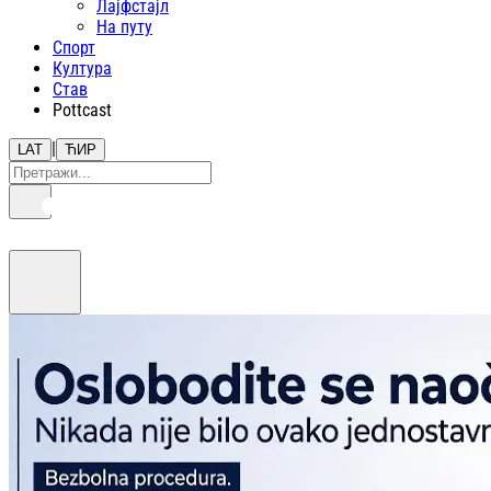
Лајфстajл
На путу
Спорт
Култура
Став
Pottcast
|
LAT
ЋИР