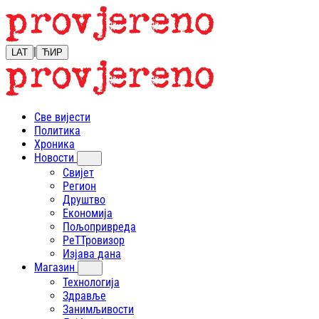
|
LAT
ЋИР
Све вијести
Политика
Хроника
Новости
Свијет
Регион
Друштво
Економија
Пољопривреда
РеТТровизор
Изјава дана
Магазин
Технологија
Здравље
Занимљивости