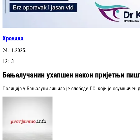
Хроника
24.11.2025.
12:13
Бањалучанин ухапшен након пријетњи пи
Полиција у Бањалуци лишила је слободе Г.С. који је осумњичен