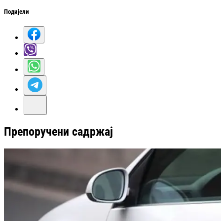
Подијели
Препоручени садржај