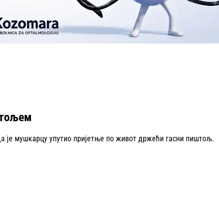
штољем
 да је мушкарцу упутио пријетње по живот држећи гасни пиштољ.